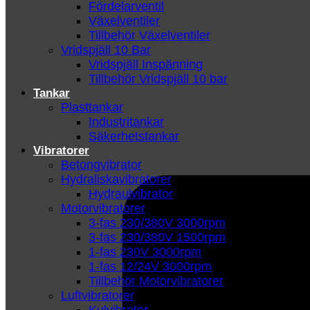
Fördelarventil
Växelventiler
Tillbehör Växelventiler
Vridspjäll 10 Bar
Vridspjäll Inspänning
Tillbehör Vridspjäll 10 bar
Tankar
Plasttankar
Industritankar
Säkerhetstankar
Vibratorer
Betongvibrator
Hydraliskavibratorer
Hydraulvibrator
Motorvibratorer
3-fas 230/380V 3000rpm
3-fas 230/380V 1500rpm
1-fas 230V 3000rpm
1-fas 12/24V 3000rpm
Tillbehör Motorvibratorer
Luftvibratorer