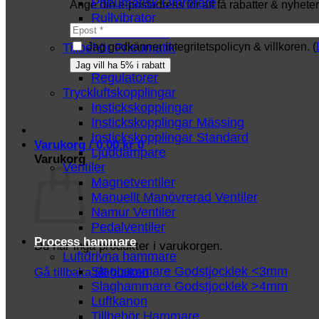
Pneumatisk Omrörare
Ange din e-postadress för att få rabatter & nyheter 
Rullvibrator
Turbinvibrator
Tillbehör Pneumatik
Jag godkänner integritetspolicyn & villkoren. (
Luftslang
Regulatorer
Tryckluftskopplingar
Instickskopplingar
Instickskopplingar Mässing
Instickskopplingar Standard
Varukorg /
0.00
kr
0
Ljuddämpare
Varukorg
Ventiler
Magnetventiler
Manuellt Manövrerad Ventiler
Namur Ventiler
Pedalventiler
Process hammare
Du har inga produkter i varukorgen.
Luftdrivna hammare
Slaghammare Godstjocklek <3mm
Gå tillbaka till butiken
Slaghammare Godstjocklek >4mm
Luftkanon
Tillbehör Hammare