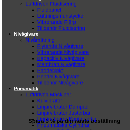
Luftdriven Fluidisering
Fluidpanel
Luftningsmunstycke
Vibrerande Flärp
Tillbehör Fluidisering
Nivågivare
Nivåmätning
Flytande Nivågivare
Vibrerande Nivågivare
Kapacitiv Nivågivare
Membran Nivågivare
Paddelvakt
Pendel Nivågivare
Tillbehör Nivågivare
Pneumatik
Luftdrivna Maskiner
Kulvibrator
Linjärvibrator Dämpad
Linjärvibrator Justerbar
Linjärvibrator Kontinuerlig
Spara 5 % på din nästa beställning
Pneumatiska Cylindrar