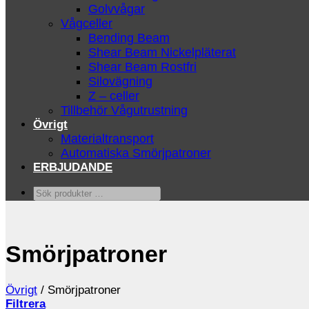
Golvvågar
Vågceller
Bending Beam
Shear Beam Nickelpläterat
Shear Beam Rostfri
Silovägning
Z – celler
Tillbehör Vågutrustning
Övrigt
Materialtransport
Automatiska Smörjpatroner
ERBJUDANDE
Sök
produkter
…
Smörjpatroner
Övrigt
/
Smörjpatroner
Filtrera