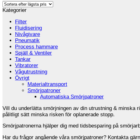
Kategorier
Filter
Fluidisering
Nivågivare
Pneumatik
Process hammare
Spjäll & Ventiler
Tankar
Vibratorer
Vågutrustning
Övrigt
Materialtransport
Smörjpatroner
Automatiska Smörjpatroner
Vill du underlätta smörjningen av din utrustning & minska r
pålitligt sätt minska risken för oplanerade stopp.
Smörjpatronerna hjälper dig med tidsbesparing på smörjarbe
Har du frågor angående våra smörjpatroner? Kontakta gärn