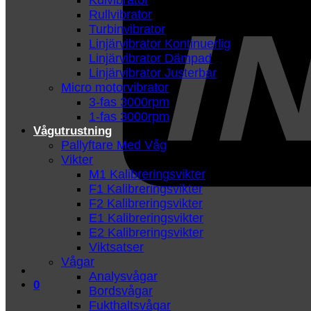
Kulvibrator
Rullvibrator
Turbinvibrator
Linjärvibrator Kontinuerlig
Linjärvibrator Dämpad
Linjärvibrator Justerbar
Micro motorvibrator
3-fas 3000rpm
1-fas 3000rpm
Vågutrustning
Pallyftare Med Våg
Vikter
M1 Kalibreringsvikter
F1 Kalibreringsvikter
F2 Kalibreringsvikter
E1 Kalibreringsvikter
E2 Kalibreringsvikter
Viktsatser
Vågar
Analysvågar
0
Bordsvågar
Fukthaltsvågar