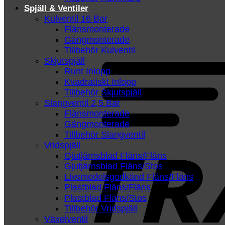
Spjäll & Ventiler
Kulventil 16 Bar
Flänsmonterade
Gängmonterade
Tillbehör Kulventil
Skjutspjäll
Runt Inlopp
Kvadratiskt Inlopp
Tillbehör Skjutspjäll
Slangventil 2,5 Bar
Flänsmonterade
Gängmonterade
Tillbehör Slangventil
Vridspjäll
Gjutjärnsblad Fläns/Fläns
Gjutjärnsblad Fläns/Stos
Livsmedelsgodkänd Fläns/Fläns
Plastblad Fläns/Fläns
Plastblad Fläns/Stos
Tillbehör Vridspjäll
Växelventil