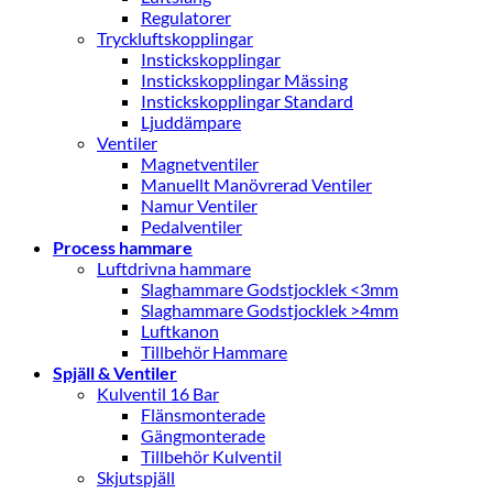
Regulatorer
Tryckluftskopplingar
Instickskopplingar
Instickskopplingar Mässing
Instickskopplingar Standard
Ljuddämpare
Ventiler
Magnetventiler
Manuellt Manövrerad Ventiler
Namur Ventiler
Pedalventiler
Process hammare
Luftdrivna hammare
Slaghammare Godstjocklek <3mm
Slaghammare Godstjocklek >4mm
Luftkanon
Tillbehör Hammare
Spjäll & Ventiler
Kulventil 16 Bar
Flänsmonterade
Gängmonterade
Tillbehör Kulventil
Skjutspjäll