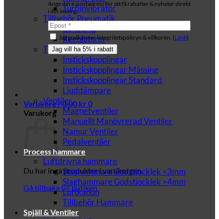
Ange din e-postadress för att få rabatter & nyheter direkt
Turbinvibrator
i din inkorg.
Tillbehör Pneumatik
Luftslang
Regulatorer
Jag godkänner integritetspolicyn & villkoren. (
Länk
)
Tryckluftskopplingar
Instickskopplingar
Instickskopplingar Mässing
Instickskopplingar Standard
Ljuddämpare
Ventiler
Varukorg /
0.00
kr
0
Magnetventiler
Varukorg
Manuellt Manövrerad Ventiler
Namur Ventiler
Pedalventiler
Process hammare
Luftdrivna hammare
Du har inga produkter i varukorgen.
Slaghammare Godstjocklek <3mm
Slaghammare Godstjocklek >4mm
Gå tillbaka till butiken
Luftkanon
Tillbehör Hammare
B
Spjäll & Ventiler
T