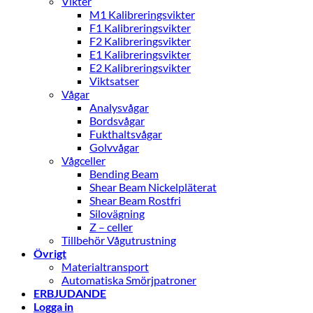
Vikter
M1 Kalibreringsvikter
F1 Kalibreringsvikter
F2 Kalibreringsvikter
E1 Kalibreringsvikter
E2 Kalibreringsvikter
Viktsatser
Vågar
Analysvågar
Bordsvågar
Fukthaltsvågar
Golvvågar
Vågceller
Bending Beam
Shear Beam Nickelpläterat
Shear Beam Rostfri
Silovägning
Z – celler
Tillbehör Vågutrustning
Övrigt
Materialtransport
Automatiska Smörjpatroner
ERBJUDANDE
Logga in