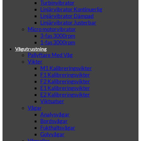
Turbinvibrator
Linjärvibrator Kontinuerlig
Linjärvibrator Dämpad
Linjärvibrator Justerbar
Micro motorvibrator
3-fas 3000rpm
1-fas 3000rpm
Vågutrustning
Pallyftare Med Våg
Vikter
M1 Kalibreringsvikter
F1 Kalibreringsvikter
F2 Kalibreringsvikter
E1 Kalibreringsvikter
E2 Kalibreringsvikter
Viktsatser
Vågar
Analysvågar
Bordsvågar
Fukthaltsvågar
Golvvågar
Vågceller