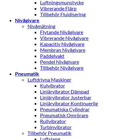
Luftningsmunstycke
Vibrerande Flärp
Tillbehör Fluidisering
Nivågivare
Nivåmätning
Flytande Nivågivare
Vibrerande Nivågivare
Kapacitiv Nivågivare
Membran Nivågivare
Paddelvakt
Pendel Nivågivare
Tillbehör Nivågivare
Pneumatik
Luftdrivna Maskiner
Kulvibrator
Linjärvibrator Dämpad
Linjärvibrator Justerbar
Linjärvibrator Kontinuerlig
Pneumatiska Cylindrar
Pneumatisk Omrörare
Rullvibrator
Turbinvibrator
Tillbehör Pneumatik
Luftslang