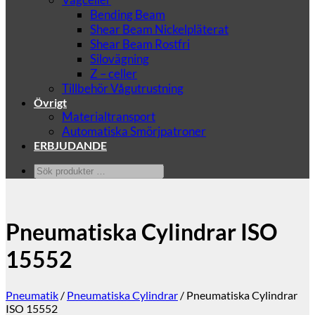
Bending Beam
Shear Beam Nickelpläterat
Shear Beam Rostfri
Silovägning
Z – celler
Tillbehör Vågutrustning
Övrigt
Materialtransport
Automatiska Smörjpatroner
ERBJUDANDE
Sök
produkter
…
Pneumatiska Cylindrar ISO
15552
Pneumatik
/
Pneumatiska Cylindrar
/
Pneumatiska Cylindrar
ISO 15552