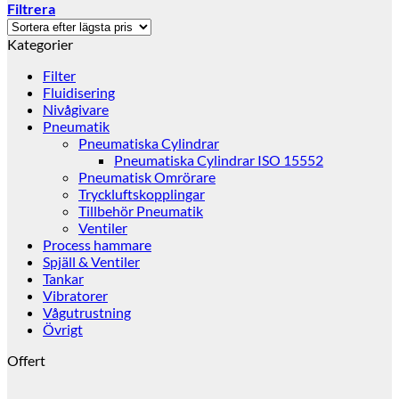
Filtrera
Kategorier
Filter
Fluidisering
Nivågivare
Pneumatik
Pneumatiska Cylindrar
Pneumatiska Cylindrar ISO 15552
Pneumatisk Omrörare
Tryckluftskopplingar
Tillbehör Pneumatik
Ventiler
Process hammare
Spjäll & Ventiler
Tankar
Vibratorer
Vågutrustning
Övrigt
Offert