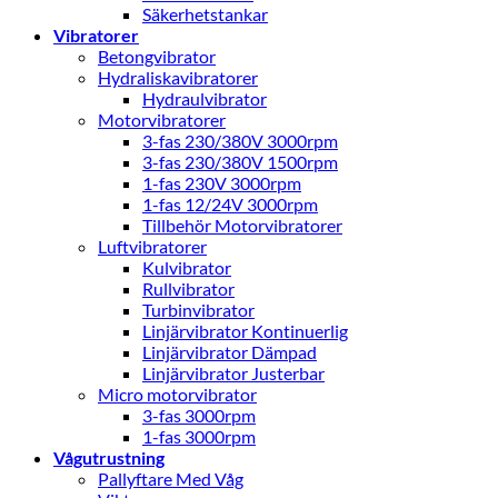
Säkerhetstankar
Vibratorer
Betongvibrator
Hydraliskavibratorer
Hydraulvibrator
Motorvibratorer
3-fas 230/380V 3000rpm
3-fas 230/380V 1500rpm
1-fas 230V 3000rpm
1-fas 12/24V 3000rpm
Tillbehör Motorvibratorer
Luftvibratorer
Kulvibrator
Rullvibrator
Turbinvibrator
Linjärvibrator Kontinuerlig
Linjärvibrator Dämpad
Linjärvibrator Justerbar
Micro motorvibrator
3-fas 3000rpm
1-fas 3000rpm
Vågutrustning
Pallyftare Med Våg