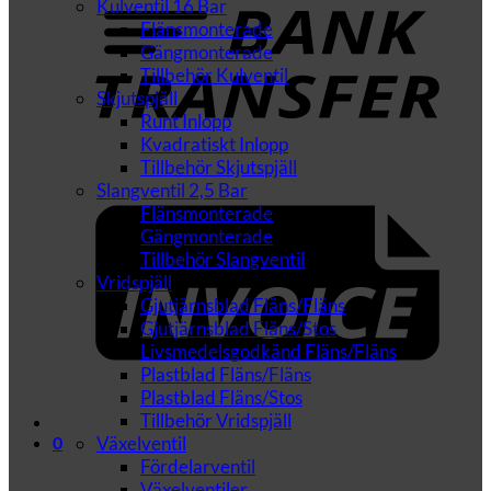
Kulventil 16 Bar
Flänsmonterade
Gängmonterade
Tillbehör Kulventil
Skjutspjäll
Runt Inlopp
Kvadratiskt Inlopp
Tillbehör Skjutspjäll
I
Slangventil 2,5 Bar
Flänsmonterade
Gängmonterade
Tillbehör Slangventil
Vridspjäll
Gjutjärnsblad Fläns/Fläns
Gjutjärnsblad Fläns/Stos
Livsmedelsgodkänd Fläns/Fläns
Plastblad Fläns/Fläns
Plastblad Fläns/Stos
Tillbehör Vridspjäll
Växelventil
0
Fördelarventil
Växelventiler