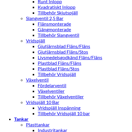
Runt Inlopp
Kvadratiskt Inlopp
Tillbehör Skjutspjäll
Slangventil 2,5 Bar
Flänsmonterade
Gängmonterade
Tillbehör Slangventil
Vridspjäll
Gjutjärnsblad Fläns/Fläns
Gjutjärnsblad Fläns/Stos
Livsmedelsgodkänd Fläns/Fläns
Plastblad Fläns/Fläns
Plastblad Fläns/Stos
Tillbehör Vridspjäll
Växelventil
Fördelarventil
Växelventiler
Tillbehör Växelventiler
Vridspjäll 10 Bar
Vridspjäll Inspänning
Tillbehör Vridspjäll 10 bar
Tankar
Plasttankar
Industritankar