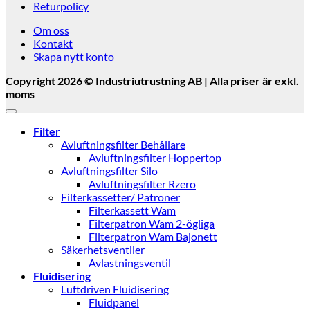
Returpolicy
Om oss
Kontakt
Skapa nytt konto
Copyright 2026 © Industriutrustning AB | Alla priser är exkl.
moms
Filter
Avluftningsfilter Behållare
Avluftningsfilter Hoppertop
Avluftningsfilter Silo
Avluftningsfilter Rzero
Filterkassetter/ Patroner
Filterkassett Wam
Filterpatron Wam 2-ögliga
Filterpatron Wam Bajonett
Säkerhetsventiler
Avlastningsventil
Fluidisering
Luftdriven Fluidisering
Fluidpanel