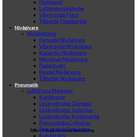
Fluidpanel
Luftningsmunstycke
Vibrerande Flärp
Tillbehör Fluidisering
Nivågivare
Nivåmätning
Flytande Nivågivare
Vibrerande Nivågivare
Kapacitiv Nivågivare
Membran Nivågivare
Paddelvakt
Pendel Nivågivare
Tillbehör Nivågivare
Pneumatik
Luftdrivna Maskiner
Kulvibrator
Linjärvibrator Dämpad
Linjärvibrator Justerbar
Linjärvibrator Kontinuerlig
Pneumatiska Cylindrar
Pneumatisk Omrörare
Spara 5 % på din nästa beställning
Rullvibrator