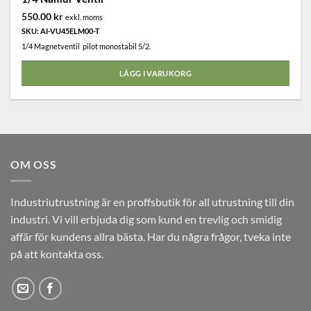
550.00
kr
exkl. moms
SPARA 5 % PÅ DIN
SKU: AI-VU45ELM00-T
NÄSTA BESTÄLLNING
1/4 Magnetventil pilot monostabil 5/2.
Ange din e-postadress för att få rabatter & nyheter
LÄGG I VARUKORG
direkt i din inkorg.
Jag godkänner integritetspolicyn & villkoren. (
Länk
)
OM OSS
Industriutrustning är en proffsbutik för all utrustning till din
industri. Vi vill erbjuda dig som kund en trevlig och smidig
affär för kundens allra bästa. Har du några frågor, tveka inte
på att kontakta oss.