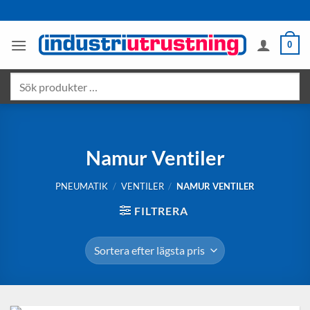
Skip
to
content
0
Sök
produkter
…
Namur Ventiler
PNEUMATIK
/
VENTILER
/
NAMUR VENTILER
FILTRERA