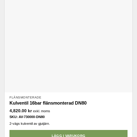
FLÄNSMONTERADE
Kulventil 16bar flänsmonterad DN80
4,820.00
kr
exkl. moms
SKU: AV-730000-DN80
2-vägs kulventil av gjutjärn.
LÄGG I VARUKORG