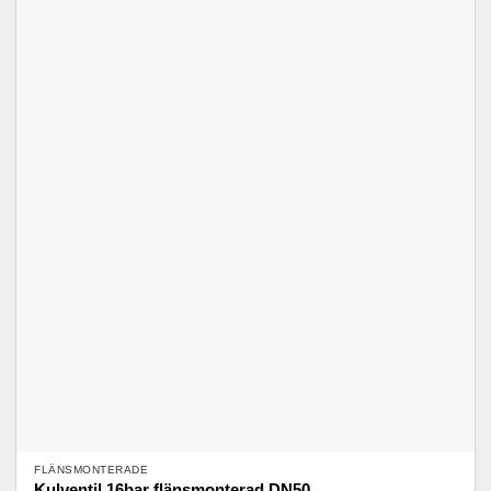
FLÄNSMONTERADE
Kulventil 16bar flänsmonterad DN50