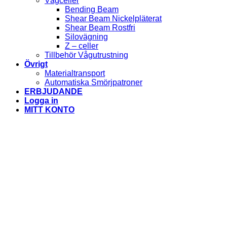
Vågceller
Bending Beam
Shear Beam Nickelpläterat
Shear Beam Rostfri
Silovägning
Z – celler
Tillbehör Vågutrustning
Övrigt
Materialtransport
Automatiska Smörjpatroner
ERBJUDANDE
Logga in
MITT KONTO