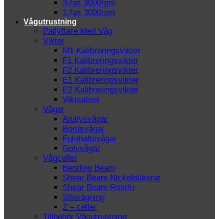
3-fas 3000rpm
1-fas 3000rpm
Vågutrustning
Pallyftare Med Våg
Vikter
M1 Kalibreringsvikter
F1 Kalibreringsvikter
F2 Kalibreringsvikter
E1 Kalibreringsvikter
E2 Kalibreringsvikter
Viktsatser
Vågar
Analysvågar
Bordsvågar
Fukthaltsvågar
Golvvågar
Vågceller
Bending Beam
Shear Beam Nickelpläterat
Shear Beam Rostfri
Silovägning
Z – celler
Tillbehör Vågutrustning