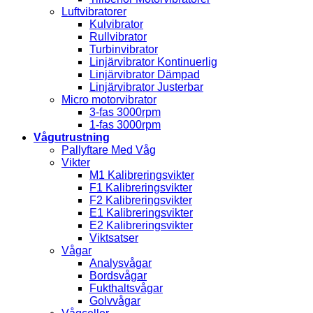
Luftvibratorer
Kulvibrator
Rullvibrator
Turbinvibrator
Linjärvibrator Kontinuerlig
Linjärvibrator Dämpad
Linjärvibrator Justerbar
Micro motorvibrator
3-fas 3000rpm
1-fas 3000rpm
Vågutrustning
Pallyftare Med Våg
Vikter
M1 Kalibreringsvikter
F1 Kalibreringsvikter
F2 Kalibreringsvikter
E1 Kalibreringsvikter
E2 Kalibreringsvikter
Viktsatser
Vågar
Analysvågar
Bordsvågar
Fukthaltsvågar
Golvvågar