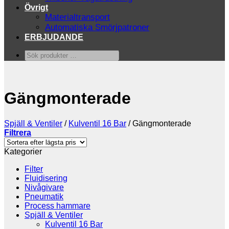
Övrigt
Materialtransport
Automatiska Smörjpatroner
ERBJUDANDE
Sök
produkter
…
Gängmonterade
Spjäll & Ventiler
/
Kulventil 16 Bar
/
Gängmonterade
Filtrera
Kategorier
Filter
Fluidisering
Nivågivare
Pneumatik
Process hammare
Spjäll & Ventiler
Kulventil 16 Bar