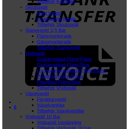
Tillbehör Kulventil
Skjutspjäll
Runt Inlopp
Kvadratiskt Inlopp
Tillbehör Skjutspjäll
Slangventil 2,5 Bar
Flänsmonterade
I
Gängmonterade
Tillbehör Slangventil
Vridspjäll
Gjutjärnsblad Fläns/Fläns
Gjutjärnsblad Fläns/Stos
Livsmedelsgodkänd Fläns/Fläns
Plastblad Fläns/Fläns
Plastblad Fläns/Stos
Tillbehör Vridspjäll
Växelventil
Fördelarventil
Växelventiler
0
Tillbehör Växelventiler
Vridspjäll 10 Bar
Vridspjäll Inspänning
Tillbehör Vridspjäll 10 bar