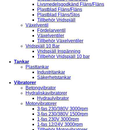
Livsmedelsgodkänd Fläns/Fläns
Plastblad Fläns/Fläns
Plastblad Fläns/Stos
Tillbehör Vridspjäll
Växelventil
Fördelarventil
Växelventiler
Tillbehör Växelventiler
Vridspjäll 10 Bar
Vridspjäll Inspänning
Tillbehör Vridspjäll 10 bar
Tankar
Plasttankar
Industritankar
Säkerhetstankar
Vibratorer
Betongvibrator
Hydraliskavibratorer
Hydraulvibrator
Motorvibratorer
3-fas 230/380V 3000rpm
3-fas 230/380V 1500rpm
1-fas 230V 3000rpm
1-fas 12/24V 3000rpm
Tillbehör Motorvibratorer