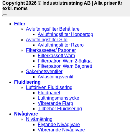
Copyright 2026 © Industriutrustning AB | Alla priser är
exkl. moms
Filter
Avluftningsfilter Behållare
Avluftningsfilter Hoppertop
Avluftningsfilter Silo
Avluftningsfilter Rzero
Filterkassetter/ Patroner
Filterkassett Wam
Filterpatron Wam 2-ögliga
Filterpatron Wam Bajonett
Säkerhetsventiler
Avlastningsventil
Fluidisering
Luftdriven Fluidisering
Fluidpanel
Luftningsmunstycke
Vibrerande Flärp
Tillbehör Fluidisering
Nivågivare
Nivåmätning
Flytande Nivågivare
Vibrerande Nivågivare