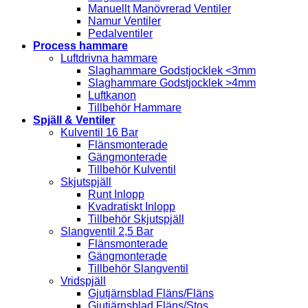
Manuellt Manövrerad Ventiler
Namur Ventiler
Pedalventiler
Process hammare
Luftdrivna hammare
Slaghammare Godstjocklek <3mm
Slaghammare Godstjocklek >4mm
Luftkanon
Tillbehör Hammare
Spjäll & Ventiler
Kulventil 16 Bar
Flänsmonterade
Gängmonterade
Tillbehör Kulventil
Skjutspjäll
Runt Inlopp
Kvadratiskt Inlopp
Tillbehör Skjutspjäll
Slangventil 2,5 Bar
Flänsmonterade
Gängmonterade
Tillbehör Slangventil
Vridspjäll
Gjutjärnsblad Fläns/Fläns
Gjutjärnsblad Fläns/Stos