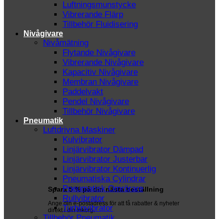
Luftningsmunstycke
Vibrerande Flärp
Tillbehör Fluidisering
Nivågivare
Nivåmätning
Flytande Nivågivare
Vibrerande Nivågivare
Kapacitiv Nivågivare
Membran Nivågivare
Paddelvakt
Pendel Nivågivare
Tillbehör Nivågivare
Pneumatik
Luftdrivna Maskiner
Kulvibrator
Linjärvibrator Dämpad
Linjärvibrator Justerbar
Linjärvibrator Kontinuerlig
Pneumatiska Cylindrar
Pneumatisk Omrörare
Spara 5 % på din nästa beställning
Rullvibrator
Ange din e-postadress för att få rabatter & nyheter
Turbinvibrator
direkt i din inkorg.
Tillbehör Pneumatik