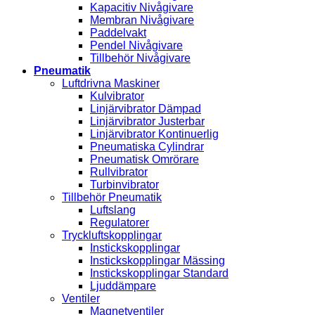
Kapacitiv Nivågivare
Membran Nivågivare
Paddelvakt
Pendel Nivågivare
Tillbehör Nivågivare
Pneumatik
Luftdrivna Maskiner
Kulvibrator
Linjärvibrator Dämpad
Linjärvibrator Justerbar
Linjärvibrator Kontinuerlig
Pneumatiska Cylindrar
Pneumatisk Omrörare
Rullvibrator
Turbinvibrator
Tillbehör Pneumatik
Luftslang
Regulatorer
Tryckluftskopplingar
Instickskopplingar
Instickskopplingar Mässing
Instickskopplingar Standard
Ljuddämpare
Ventiler
Magnetventiler