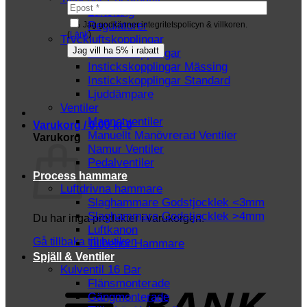
Luftslang
Regulatorer
Jag godkänner integritetspolicyn & villkoren.
(
Länk
)
Tryckluftskopplingar
Instickskopplingar
Instickskopplingar Mässing
Instickskopplingar Standard
Ljuddämpare
Ventiler
Magnetventiler
Varukorg /
0.00
kr
0
Manuellt Manövrerad Ventiler
Varukorg
Namur Ventiler
Pedalventiler
Process hammare
Luftdrivna hammare
Slaghammare Godstjocklek <3mm
Slaghammare Godstjocklek >4mm
Du har inga produkter i varukorgen.
Luftkanon
Gå tillbaka till butiken
Tillbehör Hammare
Spjäll & Ventiler
Kulventil 16 Bar
T
Flänsmonterade
Gängmonterade