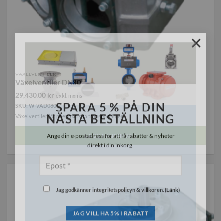
×
VÄXELVENTILER
Växelventiler DN80
29,430.00
kr
exkl. moms
SKU: W-VAD080
SPARA 5 % PÅ DIN
Växelventiler för pneumatiska transportlinjer.
NÄSTA BESTÄLLNING
LÄGG I VARUKORG
Ange din e-postadress för att få rabatter & nyheter
direkt i din inkorg.
Jag godkänner integritetspolicyn & villkoren. (
Länk
)