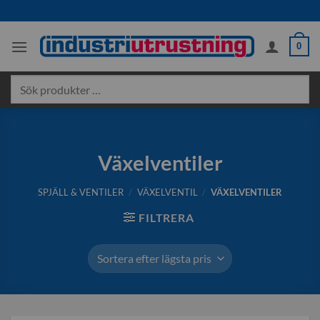
Skip
to
content
0
Sök
produkter
…
Växelventiler
SPJÄLL & VENTILER
/
VÄXELVENTIL
/
VÄXELVENTILER
FILTRERA