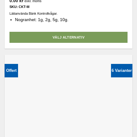
0.00
kr
exkl. moms
SKU: CKT-M
Lättanvända Bänk Kontrollvågar.
Nogranhet: 1g, 2g, 5g, 10g.
VÄLJ ALTERNATIV
Den
här
produkten
har
Offert
6 Varianter
flera
varianter.
De
olika
alternativen
kan
väljas
på
produktsidan