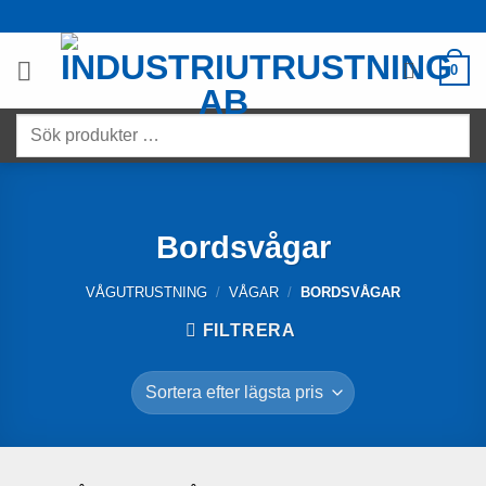
Skip
to
content
0
Sök
produkter
…
Bordsvågar
VÅGUTRUSTNING
/
VÅGAR
/
BORDSVÅGAR
FILTRERA