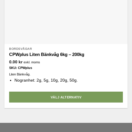
BORDSVÅGAR
CPWplus Liten Bänkvåg 6kg – 200kg
0.00
kr
exkl. moms
SKU: CPWplus
Liten Bänkvåg.
Nogranhet: 2g, 5g, 10g, 20g, 50g.
VÄLJ ALTERNATIV
Den
här
produkten
har
flera