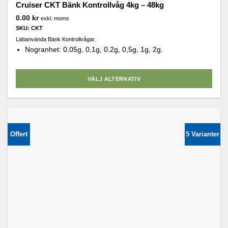
Cruiser CKT Bänk Kontrollvåg 4kg – 48kg
0.00
kr
exkl. moms
SKU: CKT
Lättanvända Bänk Kontrollvågar.
Nogranhet: 0,05g, 0,1g, 0,2g, 0,5g, 1g, 2g.
VÄLJ ALTERNATIV
Den
här
produkten
har
Offert
5 Varianter
flera
varianter.
De
olika
alternativen
kan
väljas
på
produktsidan