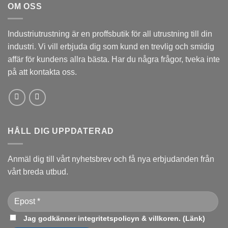
OM OSS
varianter.
De
olika
Industriutrustning är en proffsbutik för all utrustning till din
alternativen
industri. Vi vill erbjuda dig som kund en trevlig och smidig
kan
affär för kundens allra bästa. Har du några frågor, tveka inte
väljas
på
på att kontakta oss.
produktsidan
HÅLL DIG UPPDATERAD
Anmäl dig till vårt nyhetsbrev och få nya erbjudanden från
vårt breda utbud.
Jag godkänner integritetspolicyn & villkoren. (
Länk
)