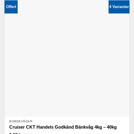
har
Offert
4 Varianter
flera
varianter.
De
olika
alternativen
kan
väljas
på
produktsidan
BORDSVÅGAR
Cruiser CKT Handels Godkänd Bänkvåg 4kg – 40kg