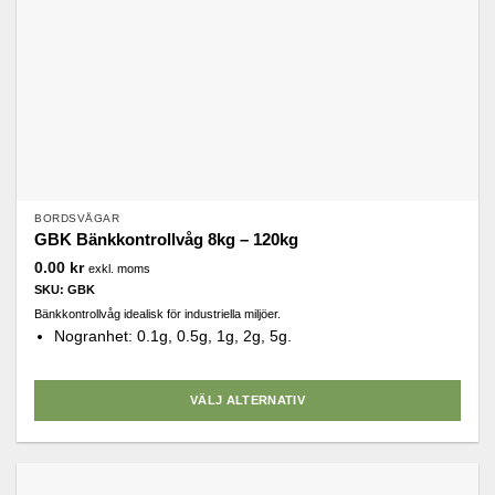
BORDSVÅGAR
GBK Bänkkontrollvåg 8kg – 120kg
0.00
kr
exkl. moms
SKU: GBK
Bänkkontrollvåg idealisk för industriella miljöer.
Nogranhet: 0.1g, 0.5g, 1g, 2g, 5g.
VÄLJ ALTERNATIV
Den
här
produkten