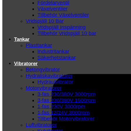
Fördelarventil
Växelventiler
Tillbehör Växelventiler
Vridspjäll 10 Bar
Vridspjäll Inspänning
Tillbehör Vridspjäll 10 bar
Tankar
Plasttankar
Industritankar
Säkerhetstankar
Vibratorer
Betongvibrator
Hydraliskavibratorer
Hydraulvibrator
Motorvibratorer
3-fas 230/380V 3000rpm
3-fas 230/380V 1500rpm
1-fas 230V 3000rpm
1-fas 12/24V 3000rpm
Tillbehör Motorvibratorer
Luftvibratorer