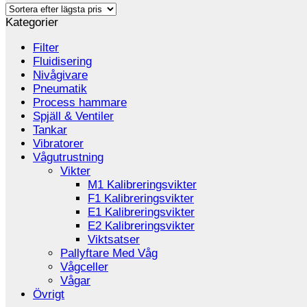
Kategorier
Filter
Fluidisering
Nivågivare
Pneumatik
Process hammare
Spjäll & Ventiler
Tankar
Vibratorer
Vågutrustning
Vikter
M1 Kalibreringsvikter
F1 Kalibreringsvikter
E1 Kalibreringsvikter
E2 Kalibreringsvikter
Viktsatser
Pallyftare Med Våg
Vågceller
Vågar
Övrigt