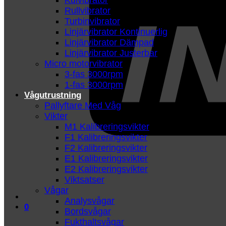
Kulvibrator
Rullvibrator
Turbinvibrator
Linjärvibrator Kontinuerlig
Linjärvibrator Dämpad
Linjärvibrator Justerbar
Micro motorvibrator
3-fas 3000rpm
1-fas 3000rpm
Vågutrustning
Pallyftare Med Våg
Vikter
M1 Kalibreringsvikter
F1 Kalibreringsvikter
F2 Kalibreringsvikter
E1 Kalibreringsvikter
E2 Kalibreringsvikter
Viktsatser
Vågar
Analysvågar
0
Bordsvågar
Fukthaltsvågar