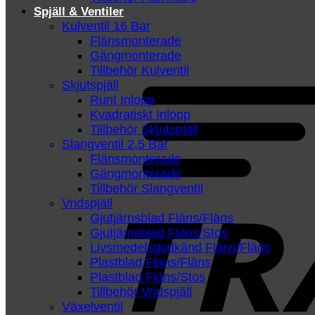
Spjäll & Ventiler
Kulventil 16 Bar
Flänsmonterade
Gängmonterade
Tillbehör Kulventil
Skjutspjäll
Runt Inlopp
Kvadratiskt Inlopp
Tillbehör Skjutspjäll
Slangventil 2,5 Bar
Flänsmonterade
Gängmonterade
Tillbehör Slangventil
Vridspjäll
Gjutjärnsblad Fläns/Fläns
Gjutjärnsblad Fläns/Stos
Livsmedelsgodkänd Fläns/Fläns
Plastblad Fläns/Fläns
Plastblad Fläns/Stos
Tillbehör Vridspjäll
Växelventil