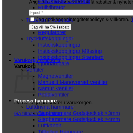
Pneumatisk Omrörare
Ange din e-postadress för att få rabatter & nyheter 
Rullvibrator
Turbinvibrator
Tillbehör Pneumatik
Jag godkänner integritetspolicyn & villkoren. (
Luftslang
Regulatorer
Tryckluftskopplingar
Instickskopplingar
Instickskopplingar Mässing
Instickskopplingar Standard
Varukorg /
0.00
kr
0
Ljuddämpare
Varukorg
Ventiler
Magnetventiler
Manuellt Manövrerad Ventiler
Namur Ventiler
Pedalventiler
Process hammare
Du har inga produkter i varukorgen.
Luftdrivna hammare
Slaghammare Godstjocklek <3mm
Gå tillbaka till butiken
Slaghammare Godstjocklek >4mm
Luftkanon
Tillbehör Hammare