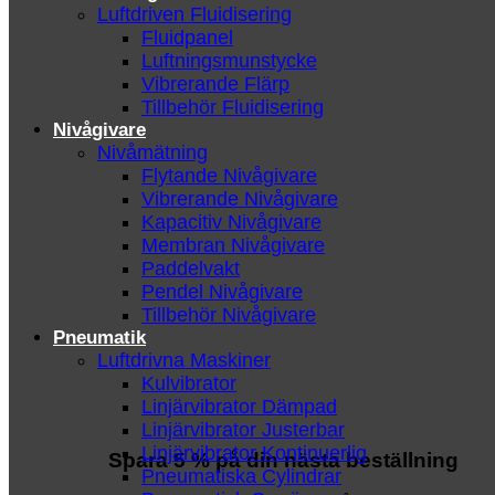
Luftdriven Fluidisering
Fluidpanel
Luftningsmunstycke
Vibrerande Flärp
Tillbehör Fluidisering
Nivågivare
Nivåmätning
Flytande Nivågivare
Vibrerande Nivågivare
Kapacitiv Nivågivare
Membran Nivågivare
Paddelvakt
Pendel Nivågivare
Tillbehör Nivågivare
Pneumatik
Luftdrivna Maskiner
Kulvibrator
Linjärvibrator Dämpad
Linjärvibrator Justerbar
Linjärvibrator Kontinuerlig
Spara 5 % på din nästa beställning
Pneumatiska Cylindrar