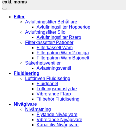
exkl. moms
Filter
Avluftningsfilter Behållare
Avluftningsfilter Hoppertop
Avluftningsfilter Silo
Avluftningsfilter Rzero
Filterkassetter/ Patroner
Filterkassett Wam
Filterpatron Wam 2-ögliga
Filterpatron Wam Bajonett
Säkerhetsventiler
Avlastningsventil
Fluidisering
Luftdriven Fluidisering
Fluidpanel
Luftningsmunstycke
Vibrerande Flärp
Tillbehör Fluidisering
Nivågivare
Nivåmätning
Flytande Nivågivare
Vibrerande Nivågivare
Kapacitiv Nivågivare