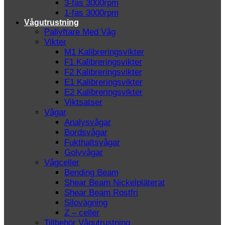
3-fas 3000rpm
1-fas 3000rpm
Vågutrustning
Pallyftare Med Våg
Vikter
M1 Kalibreringsvikter
F1 Kalibreringsvikter
F2 Kalibreringsvikter
E1 Kalibreringsvikter
E2 Kalibreringsvikter
Viktsatser
Vågar
Analysvågar
Bordsvågar
Fukthaltsvågar
Golvvågar
Vågceller
Bending Beam
Shear Beam Nickelpläterat
Shear Beam Rostfri
Silovägning
Z – celler
Tillbehör Vågutrustning