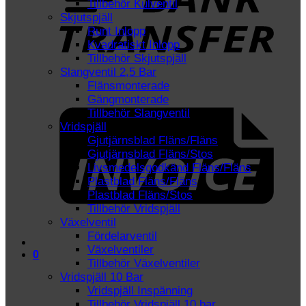
Tillbehör Kulventil
Skjutspjäll
Runt Inlopp
Kvadratiskt Inlopp
Tillbehör Skjutspjäll
Slangventil 2,5 Bar
Flänsmonterade
I
Gängmonterade
Tillbehör Slangventil
Vridspjäll
Gjutjärnsblad Fläns/Fläns
Gjutjärnsblad Fläns/Stos
Livsmedelsgodkänd Fläns/Fläns
Plastblad Fläns/Fläns
Plastblad Fläns/Stos
Tillbehör Vridspjäll
Växelventil
Fördelarventil
Växelventiler
0
Tillbehör Växelventiler
Vridspjäll 10 Bar
Vridspjäll Inspänning
Tillbehör Vridspjäll 10 bar