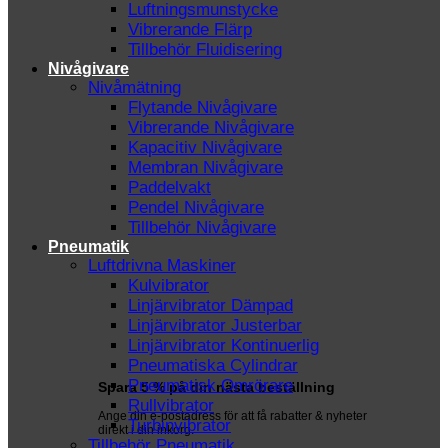
Luftningsmunstycke
Vibrerande Flärp
Tillbehör Fluidisering
Nivågivare
Nivåmätning
Flytande Nivågivare
Vibrerande Nivågivare
Kapacitiv Nivågivare
Membran Nivågivare
Paddelvakt
Pendel Nivågivare
Tillbehör Nivågivare
Pneumatik
Luftdrivna Maskiner
Kulvibrator
Linjärvibrator Dämpad
Linjärvibrator Justerbar
Linjärvibrator Kontinuerlig
Pneumatiska Cylindrar
Pneumatisk Omrörare
Spara 5 % på din nästa beställning
Rullvibrator
Ange din e-postadress för att få rabatter & nyheter
Turbinvibrator
direkt i din inkorg.
Tillbehör Pneumatik