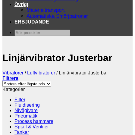
Övrigt
Materialtransport
Automatiska Smörjpatroner
ERBJUDANDE
Sök
produkter
…
Linjärvibrator Justerbar
Vibratorer
/
Luftvibratorer
/
Linjärvibrator Justerbar
Filtrera
Kategorier
Filter
Fluidisering
Nivågivare
Pneumatik
Process hammare
Spjäll & Ventiler
Tankar