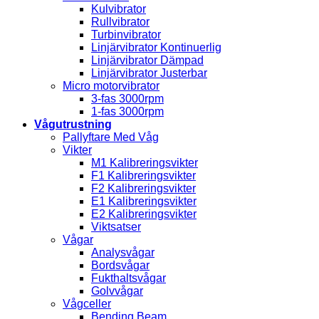
Kulvibrator
Rullvibrator
Turbinvibrator
Linjärvibrator Kontinuerlig
Linjärvibrator Dämpad
Linjärvibrator Justerbar
Micro motorvibrator
3-fas 3000rpm
1-fas 3000rpm
Vågutrustning
Pallyftare Med Våg
Vikter
M1 Kalibreringsvikter
F1 Kalibreringsvikter
F2 Kalibreringsvikter
E1 Kalibreringsvikter
E2 Kalibreringsvikter
Viktsatser
Vågar
Analysvågar
Bordsvågar
Fukthaltsvågar
Golvvågar
Vågceller
Bending Beam