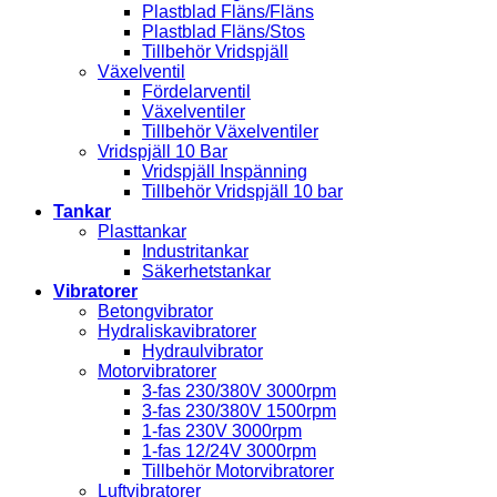
Plastblad Fläns/Fläns
Plastblad Fläns/Stos
Tillbehör Vridspjäll
Växelventil
Fördelarventil
Växelventiler
Tillbehör Växelventiler
Vridspjäll 10 Bar
Vridspjäll Inspänning
Tillbehör Vridspjäll 10 bar
Tankar
Plasttankar
Industritankar
Säkerhetstankar
Vibratorer
Betongvibrator
Hydraliskavibratorer
Hydraulvibrator
Motorvibratorer
3-fas 230/380V 3000rpm
3-fas 230/380V 1500rpm
1-fas 230V 3000rpm
1-fas 12/24V 3000rpm
Tillbehör Motorvibratorer
Luftvibratorer