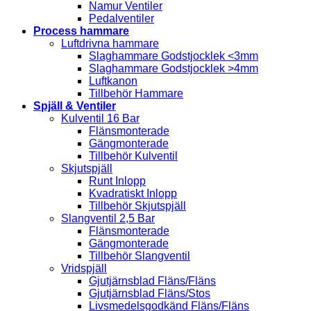
Namur Ventiler
Pedalventiler
Process hammare
Luftdrivna hammare
Slaghammare Godstjocklek <3mm
Slaghammare Godstjocklek >4mm
Luftkanon
Tillbehör Hammare
Spjäll & Ventiler
Kulventil 16 Bar
Flänsmonterade
Gängmonterade
Tillbehör Kulventil
Skjutspjäll
Runt Inlopp
Kvadratiskt Inlopp
Tillbehör Skjutspjäll
Slangventil 2,5 Bar
Flänsmonterade
Gängmonterade
Tillbehör Slangventil
Vridspjäll
Gjutjärnsblad Fläns/Fläns
Gjutjärnsblad Fläns/Stos
Livsmedelsgodkänd Fläns/Fläns