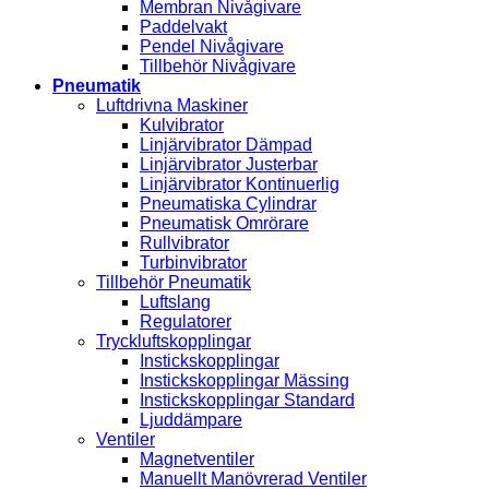
Membran Nivågivare
Paddelvakt
Pendel Nivågivare
Tillbehör Nivågivare
Pneumatik
Luftdrivna Maskiner
Kulvibrator
Linjärvibrator Dämpad
Linjärvibrator Justerbar
Linjärvibrator Kontinuerlig
Pneumatiska Cylindrar
Pneumatisk Omrörare
Rullvibrator
Turbinvibrator
Tillbehör Pneumatik
Luftslang
Regulatorer
Tryckluftskopplingar
Instickskopplingar
Instickskopplingar Mässing
Instickskopplingar Standard
Ljuddämpare
Ventiler
Magnetventiler
Manuellt Manövrerad Ventiler