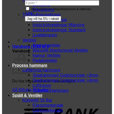
Luftslang
Regulatorer
Jag godkänner integritetspolicyn & villkoren.
(
Länk
)
Tryckluftskopplingar
Instickskopplingar
Instickskopplingar Mässing
Instickskopplingar Standard
Ljuddämpare
Ventiler
Magnetventiler
Varukorg /
0.00
kr
0
Manuellt Manövrerad Ventiler
Varukorg
Namur Ventiler
Pedalventiler
Process hammare
Luftdrivna hammare
Slaghammare Godstjocklek <3mm
Slaghammare Godstjocklek >4mm
Du har inga produkter i varukorgen.
Luftkanon
Gå tillbaka till butiken
Tillbehör Hammare
Spjäll & Ventiler
Kulventil 16 Bar
T
Flänsmonterade
Gängmonterade