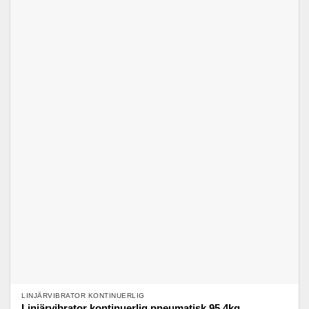
LINJÄRVIBRATOR KONTINUERLIG
Linjärvibrator kontinuerlig pneumatisk 95,4kg