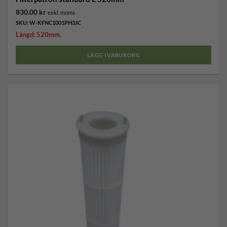
830.00
kr
exkl. moms
SKU: W-KFNC1001PH3JC
Längd: 520mm.
LÄGG I VARUKORG