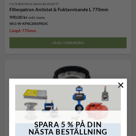
FILTERPATRON WAM BAJONETT
Filterpatron Antistat & Fuktavvisande L 770mm
990.00
kr
exkl. moms
SKU: W-KFNC2001PB3JC
Längd: 770mm.
LÄGG I VARUKORG
×
SPARA 5 % PÅ DIN
NÄSTA BESTÄLLNING