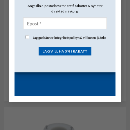
Ange din e-postadress för att få rabatter & nyheter
direkt i din inkorg.
Jag godkänner integritetspolicyn & villkoren. (
Länk
)
FILTERPATRON WAM BAJONETT
Filterpatron Antistat & Fuktavvisande L 920mm
1,000.00
kr
exkl. moms
SKU: W-KFNC3001PB3JC
Längd: 920mm.
LÄGG I VARUKORG