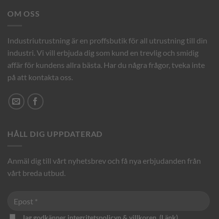
OM OSS
Industriutrustning är en proffsbutik för all utrustning till din
industri. Vi vill erbjuda dig som kund en trevlig och smidig
affär för kundens allra bästa. Har du några frågor, tveka inte
på att kontakta oss.
HÅLL DIG UPPDATERAD
Anmäl dig till vårt nyhetsbrev och få nya erbjudanden från
vårt breda utbud.
Jag godkänner integritetspolicyn & villkoren. (
Länk
)