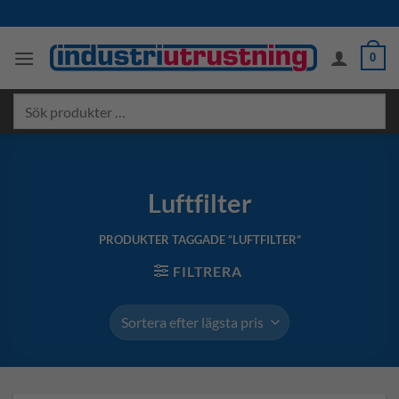
Skip
to
content
0
Sök
produkter
…
Luftfilter
PRODUKTER TAGGADE “LUFTFILTER”
FILTRERA