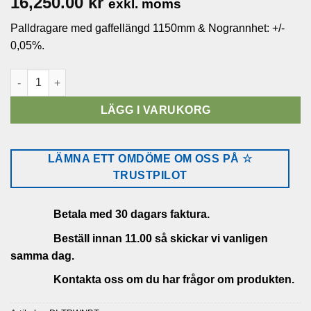
16,250.00
kr
exkl. moms
Palldragare med gaffellängd 1150mm & Nogrannhet: +/-
0,05%.
Pallyftare med våg 2000kg/0,2kg uppladdningsbart batteri män
LÄGG I VARUKORG
LÄMNA ETT OMDÖME OM OSS PÅ ☆
TRUSTPILOT
Betala med 30 dagars faktura.
Beställ innan 11.00 så skickar vi vanligen
samma dag.
Kontakta oss om du har frågor om produkten.