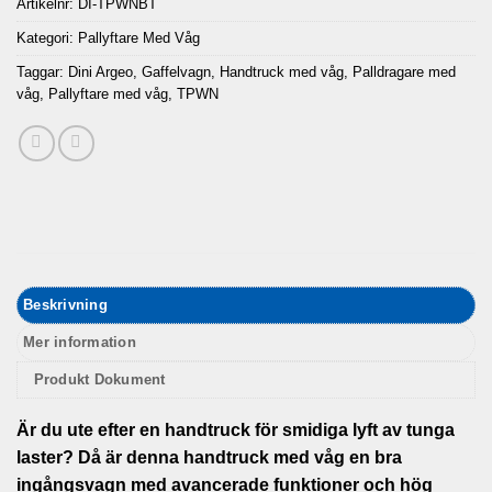
Artikelnr:
DI-TPWNBT
Kategori:
Pallyftare Med Våg
Taggar:
Dini Argeo
,
Gaffelvagn
,
Handtruck med våg
,
Palldragare med
våg
,
Pallyftare med våg
,
TPWN
Beskrivning
Mer information
Produkt Dokument
Är du ute efter en handtruck för smidiga lyft av tunga
laster? Då är denna handtruck med våg en bra
ingångsvagn med avancerade funktioner och hög