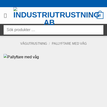
Skip
to
content
0
Sök
produkter
…
VÅGUTRUSTNING
/
PALLYFTARE MED VÅG