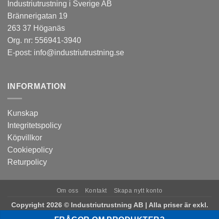
Industriutrustning i Sverige AB
Brännerigatan 19
263 37 Höganäs
Org. nr: 556941-3940
E-post:
info@industriutrustning.se
INFORMATION
Kunskap
Integritetspolicy
Köpvillkor
Cookiepolicy
Returpolicy
Om oss
Kontakt
Skapa nytt konto
Copyright 2026 © Industriutrustning AB | Alla priser är exkl.
moms