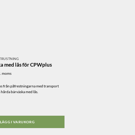
TRUSTNING
a med lås för CPWplus
l. moms
s från påfrestningarna med transport
hårda bärväska med lås.
LÄGG I VARUKORG