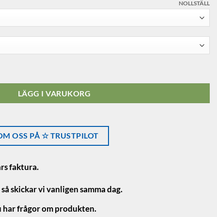
NOLLSTÄLL
g - 200kg mängd
LÄGG I VARUKORG
M OSS PÅ ☆ TRUSTPILOT
rs faktura.
 så skickar vi vanligen samma dag.
 har frågor om produkten.