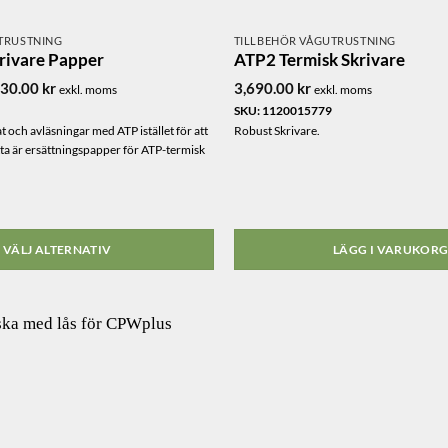
TRUSTNING
TILLBEHÖR VÅGUTRUSTNING
rivare Papper
ATP2 Termisk Skrivare
Prisintervall:
130.00
kr
3,690.00
kr
exkl. moms
exkl. moms
190.00 kr
r
SKU: 1120015779
till
1,130.00 kr
at och avläsningar med ATP istället för att
Robust Skrivare.
tta är ersättningspapper för ATP-termisk
VÄLJ ALTERNATIV
LÄGG I VARUKOR