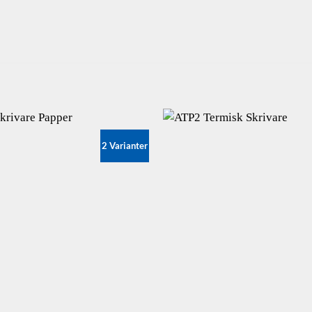
Jag godkänner integritetspolicyn & villkoren. (
Länk
)
2 Varianter