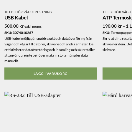
TILLBEHÖR VÅGUTRUSTNING
TILLBEHÖR VÅGU
USB Kabel
ATP Termosk
500.00
kr
190.00
kr
–
1,
exkl. moms
SKU: 3074010267
SKU: Termopappe
USB-kabel möjliggör snabb exakt och dataöverföring från
Skriv ut dina result
vågar och vågar till datorer, skrivare och andra enheter. De
skriva ner dem. De
effektiviserar dataöverföring och insamling och säkerställer
skrivare.
att användare inte behöver mata in stora mängder data
manuellt.
LÄGG I VARUKORG
Den
här
produkten
har
flera
varianter.
De