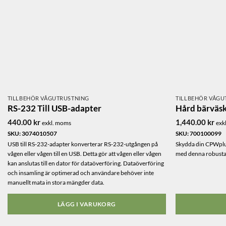
olika
alternativen
kan
väljas
på
produktsidan
TILLBEHÖR VÅGUTRUSTNING
TILLBEHÖR VÅGU
RS-232 Till USB-adapter
Hård bärväsk
440.00
kr
1,440.00
kr
exkl. moms
exk
SKU: 3074010507
SKU: 700100099
USB till RS-232-adapter konverterar RS-232-utgången på
Skydda din CPWplu
vågen eller vågen till en USB. Detta gör att vågen eller vågen
med denna robusta 
kan anslutas till en dator för dataöverföring. Dataöverföring
och insamling är optimerad och användare behöver inte
manuellt mata in stora mängder data.
LÄGG I VARUKORG