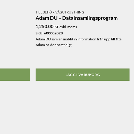
TILLBEHÖR VÅGUTRUSTNING
Adam DU – Datainsamlingsprogram
1,250.00
kr
exkl. moms
SKU: 600002028
Adam DU samlar snabbt in information från upp till åtta
Adam-saldon samtidigt,
G
LÄGG I VARUKORG