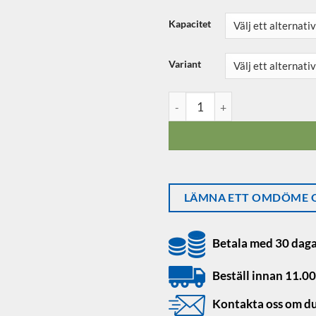
Kapacitet
Variant
CPWplus Medium Golvvåg 35k
LÄMNA ETT OMDÖME O
Betala med 30 daga
Beställ innan 11.00
Kontakta oss om du