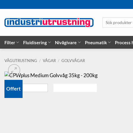
Skip
to
content
Sök
produkter
…
Filter
Fluidisering
Nivågivare
Pneumatik
Process
VÅGUTRUSTNING
/
VÅGAR
/
GOLVVÅGAR
Offert