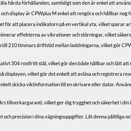
la hårda förhållanden, samtidigt som den är enkel att använda
och display är CPWplus M enkel att rengöra och hållbar nog för
för att placera indikatorn på en vertikal yta, vilket sparar a
inimerar effekterna av vibrationer och störningar, vilket säker
till 210 timmars driftstid mellan laddningarna, vilket gör CP
ivt 304 rostfritt stål, vilket gör den både hållbar och lätt att
 displayen, vilket gör det enkelt att avläsa och registrera resu
elt skicka viktinformation till en skrivare eller dator. An
SPARA 5 % PÅ DIN NÄSTA
BESTÄLLNING
tillverkargaranti, vilket ger dig trygghet och säkerhet i din 
nge din e-postadress för att få rabatter & nyheter direkt i din inkor
 och precision i dina vägningsuppgifter. Låt denna pålitliga oc