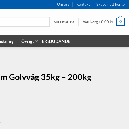
Om oss
Kontakt
Skapa nytt konto
Varukorg /
0.00
kr
0
MITT KONTO
ustning
Övrigt
ERBJUDANDE
m Golvvåg 35kg – 200kg
.