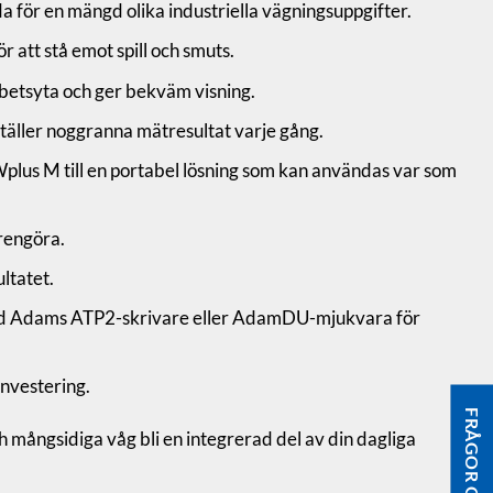
 för en mängd olika industriella vägningsuppgifter.
 att stå emot spill och smuts.
rbetsyta och ger bekväm visning.
ställer noggranna mätresultat varje gång.
Wplus M till en portabel lösning som kan användas var som
×
 rengöra.
ltatet.
vänd Adams ATP2-skrivare eller AdamDU-mjukvara för
investering.
g.
h mångsidiga våg bli en integrerad del av din dagliga