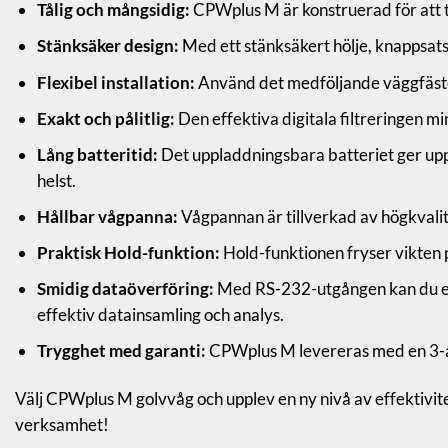
Tålig och mångsidig:
CPWplus M är konstruerad för att tå
Stänksäker design:
Med ett stänksäkert hölje, knappsats 
Flexibel installation:
Använd det medföljande väggfästet 
Exakt och pålitlig:
Den effektiva digitala filtreringen m
Lång batteritid:
Det uppladdningsbara batteriet ger upp 
helst.
Hållbar vågpanna:
Vågpannan är tillverkad av högkvalitat
Praktisk Hold-funktion:
Hold-funktionen fryser vikten på
Smidig dataöverföring:
Med RS-232-utgången kan du enk
effektiv datainsamling och analys.
Trygghet med garanti:
CPWplus M levereras med en 3-års 
A
Välj CPWplus M golvvåg och upplev en ny nivå av effektivitet
verksamhet!