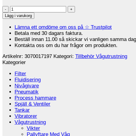
Glasfiberkuddar
100st
Lägg i varukorg
mängd
Lämna ett omdöme om oss på ☆ Trustpilot
Betala med 30 dagars faktura.
Beställ innan 11.00 så skickar vi vanligen samma dag
Kontakta oss om du har frågor om produkten.
Artikelnr:
3070017197
Kategori:
Tillbehör Vågutrustning
Kategorier
Filter
Fluidisering
Nivågivare
Pneumatik
Process hammare
Spjäll & Ventiler
Tankar
Vibratorer
Vågutrustning
Vikter
Pallyftare Med Våg