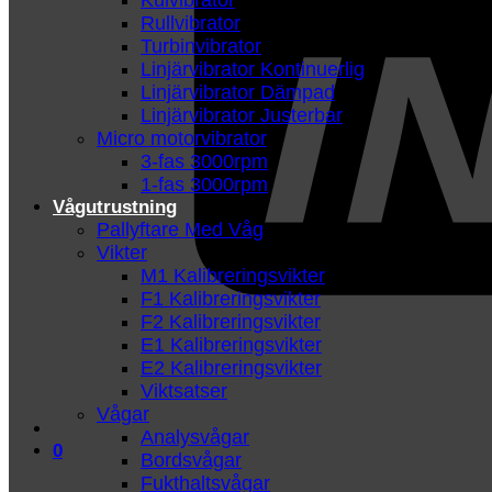
Kulvibrator
Rullvibrator
Turbinvibrator
Linjärvibrator Kontinuerlig
Linjärvibrator Dämpad
Linjärvibrator Justerbar
Micro motorvibrator
3-fas 3000rpm
1-fas 3000rpm
Vågutrustning
Pallyftare Med Våg
Vikter
M1 Kalibreringsvikter
F1 Kalibreringsvikter
F2 Kalibreringsvikter
E1 Kalibreringsvikter
E2 Kalibreringsvikter
Viktsatser
Vågar
Analysvågar
0
Bordsvågar
Fukthaltsvågar