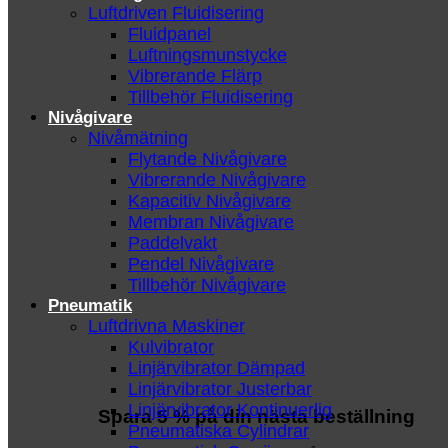
Luftdriven Fluidisering
Fluidpanel
Luftningsmunstycke
Vibrerande Flärp
Tillbehör Fluidisering
Nivågivare
Nivåmätning
Flytande Nivågivare
Vibrerande Nivågivare
Kapacitiv Nivågivare
Membran Nivågivare
Paddelvakt
Pendel Nivågivare
Tillbehör Nivågivare
Pneumatik
Luftdrivna Maskiner
Kulvibrator
Linjärvibrator Dämpad
Linjärvibrator Justerbar
Linjärvibrator Kontinuerlig
Spara 5 % på din nästa beställning
Pneumatiska Cylindrar