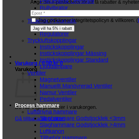
Pneumatisk Omrörare
Ange din e-postadress för att få rabatter & nyheter 
Rullvibrator
Turbinvibrator
Tillbehör Pneumatik
Jag godkänner integritetspolicyn & villkoren. (
Luftslang
Regulatorer
Tryckluftskopplingar
Instickskopplingar
Instickskopplingar Mässing
Instickskopplingar Standard
Varukorg /
0.00
kr
0
Ljuddämpare
Varukorg
Ventiler
Magnetventiler
Manuellt Manövrerad Ventiler
Namur Ventiler
Pedalventiler
Process hammare
Du har inga produkter i varukorgen.
Luftdrivna hammare
Slaghammare Godstjocklek <3mm
Gå tillbaka till butiken
Slaghammare Godstjocklek >4mm
Luftkanon
Tillbehör Hammare