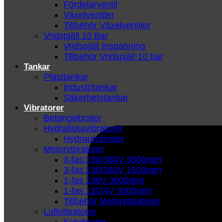
Fördelarventil
Växelventiler
Tillbehör Växelventiler
Vridspjäll 10 Bar
Vridspjäll Inspänning
Tillbehör Vridspjäll 10 bar
Tankar
Plasttankar
Industritankar
Säkerhetstankar
Vibratorer
Betongvibrator
Hydraliskavibratorer
Hydraulvibrator
Motorvibratorer
3-fas 230/380V 3000rpm
3-fas 230/380V 1500rpm
1-fas 230V 3000rpm
1-fas 12/24V 3000rpm
Tillbehör Motorvibratorer
Luftvibratorer