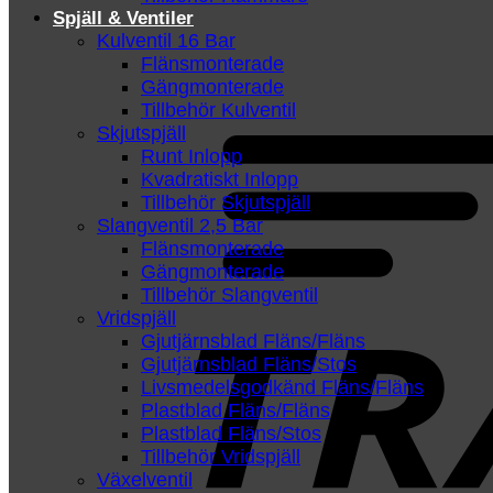
Spjäll & Ventiler
Kulventil 16 Bar
Flänsmonterade
Gängmonterade
Tillbehör Kulventil
Skjutspjäll
Runt Inlopp
Kvadratiskt Inlopp
Tillbehör Skjutspjäll
Slangventil 2,5 Bar
Flänsmonterade
Gängmonterade
Tillbehör Slangventil
Vridspjäll
Gjutjärnsblad Fläns/Fläns
Gjutjärnsblad Fläns/Stos
Livsmedelsgodkänd Fläns/Fläns
Plastblad Fläns/Fläns
Plastblad Fläns/Stos
Tillbehör Vridspjäll
Växelventil