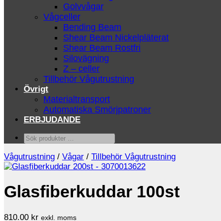
Golvvågar
Vågceller
Bending Beam
Shear Beam Nickelpläterat
Shear Beam Rostfri
Silovägning
Z – celler
Tillbehör Vågutrustning
Övrigt
Materialtransport
Automatiska Smörjpatroner
ERBJUDANDE
Sök
produkter
Vågutrustning
/
Vågar
/
Tillbehör Vågutrustning
…
Glasfiberkuddar 100st
810.00
kr
exkl. moms