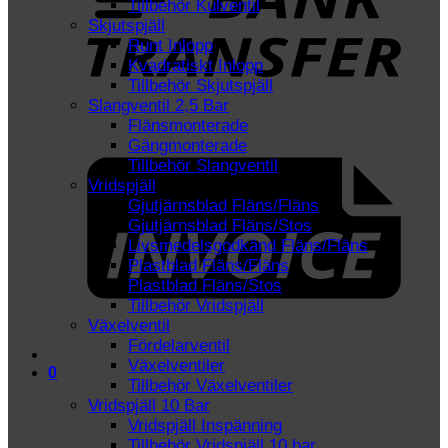
Tillbehör Kulventil
Skjutspjäll
Runt Inlopp
Kvadratiskt Inlopp
Tillbehör Skjutspjäll
Slangventil 2,5 Bar
Flänsmonterade
I
Gängmonterade
Tillbehör Slangventil
Vridspjäll
Gjutjärnsblad Fläns/Fläns
Gjutjärnsblad Fläns/Stos
Livsmedelsgodkänd Fläns/Fläns
Plastblad Fläns/Fläns
Plastblad Fläns/Stos
Tillbehör Vridspjäll
Växelventil
Fördelarventil
Växelventiler
0
Tillbehör Växelventiler
Vridspjäll 10 Bar
Vridspjäll Inspänning
Tillbehör Vridspjäll 10 bar