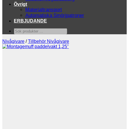
Övrigt
Materialtransport
Automatiska Smörjpatroner
ERBJUDANDE
Sök
produkter
…
Nivågivare
/
Tillbehör Nivågivare