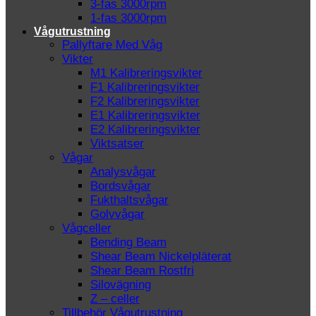
3-fas 3000rpm
1-fas 3000rpm
Vågutrustning
Pallyftare Med Våg
Vikter
M1 Kalibreringsvikter
F1 Kalibreringsvikter
F2 Kalibreringsvikter
E1 Kalibreringsvikter
E2 Kalibreringsvikter
Viktsatser
Vågar
Analysvågar
Bordsvågar
Fukthaltsvågar
Golvvågar
Vågceller
Bending Beam
Shear Beam Nickelpläterat
Shear Beam Rostfri
Silovägning
Z – celler
Tillbehör Vågutrustning