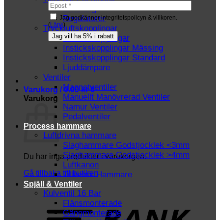
Luftslang
Regulatorer
Jag godkänner integritetspolicyn & villkoren.
(
Länk
)
Tryckluftskopplingar
Instickskopplingar
Instickskopplingar Mässing
Instickskopplingar Standard
Ljuddämpare
Ventiler
Magnetventiler
Varukorg /
0.00
kr
0
Manuellt Manövrerad Ventiler
Varukorg
Namur Ventiler
Pedalventiler
Process hammare
Luftdrivna hammare
Slaghammare Godstjocklek <3mm
Slaghammare Godstjocklek >4mm
Du har inga produkter i varukorgen.
Luftkanon
Gå tillbaka till butiken
Tillbehör Hammare
Spjäll & Ventiler
Kulventil 16 Bar
T
Flänsmonterade
Gängmonterade