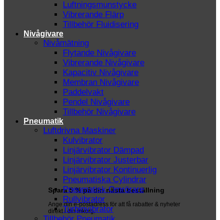
Luftningsmunstycke
Vibrerande Flärp
Tillbehör Fluidisering
Nivågivare
Nivåmätning
Flytande Nivågivare
Vibrerande Nivågivare
Kapacitiv Nivågivare
Membran Nivågivare
Paddelvakt
Pendel Nivågivare
Tillbehör Nivågivare
Pneumatik
Luftdrivna Maskiner
Kulvibrator
Linjärvibrator Dämpad
Linjärvibrator Justerbar
Linjärvibrator Kontinuerlig
Pneumatiska Cylindrar
Pneumatisk Omrörare
Spara 5 % på din nästa beställning
Rullvibrator
Ange din e-postadress för att få rabatter & nyheter
Turbinvibrator
direkt i din inkorg.
Tillbehör Pneumatik