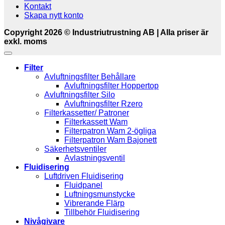
Kontakt
Skapa nytt konto
Copyright 2026 © Industriutrustning AB | Alla priser är
exkl. moms
Filter
Avluftningsfilter Behållare
Avluftningsfilter Hoppertop
Avluftningsfilter Silo
Avluftningsfilter Rzero
Filterkassetter/ Patroner
Filterkassett Wam
Filterpatron Wam 2-ögliga
Filterpatron Wam Bajonett
Säkerhetsventiler
Avlastningsventil
Fluidisering
Luftdriven Fluidisering
Fluidpanel
Luftningsmunstycke
Vibrerande Flärp
Tillbehör Fluidisering
Nivågivare