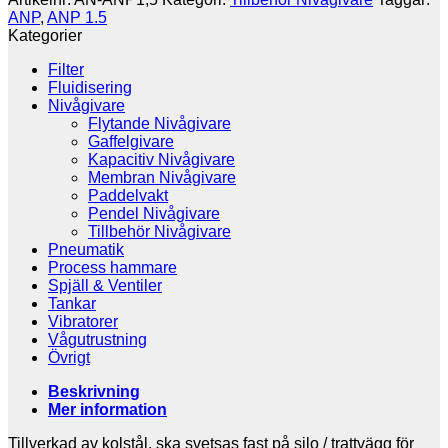
ANP
,
ANP 1.5
Kategorier
Filter
Fluidisering
Nivågivare
Flytande Nivågivare
Gaffelgivare
Kapacitiv Nivågivare
Membran Nivågivare
Paddelvakt
Pendel Nivågivare
Tillbehör Nivågivare
Pneumatik
Process hammare
Spjäll & Ventiler
Tankar
Vibratorer
Vågutrustning
Övrigt
Beskrivning
Mer information
Tillverkad av kolstål, ska svetsas fast på silo / trattvägg för