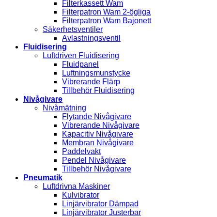
Filterkassett Wam
Filterpatron Wam 2-ögliga
Filterpatron Wam Bajonett
Säkerhetsventiler
Avlastningsventil
Fluidisering
Luftdriven Fluidisering
Fluidpanel
Luftningsmunstycke
Vibrerande Flärp
Tillbehör Fluidisering
Nivågivare
Nivåmätning
Flytande Nivågivare
Vibrerande Nivågivare
Kapacitiv Nivågivare
Membran Nivågivare
Paddelvakt
Pendel Nivågivare
Tillbehör Nivågivare
Pneumatik
Luftdrivna Maskiner
Kulvibrator
Linjärvibrator Dämpad
Linjärvibrator Justerbar