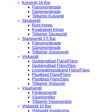
Kulventil 16 Bar
Flänsmonterade
Gängmonterade
Tillbehör Kulventil
Skjutspjäll
Runt Inlopp
Kvadratiskt Inlopp
Tillbehör Skjutspjäll
Slangventil 2,5 Bar
Flänsmonterade
Gängmonterade
Tillbehör Slangventil
Vridspjäll
Gjutjärnsblad Fläns/Fläns
Gjutjärnsblad Fläns/Stos
Livsmedelsgodkänd Fläns/Fläns
Plastblad Fläns/Fläns
Plastblad Fläns/Stos
Tillbehör Vridspjäll
Växelventil
Fördelarventil
Växelventiler
Tillbehör Växelventiler
Vridspjäll 10 Bar
Vridspjäll Inspänning