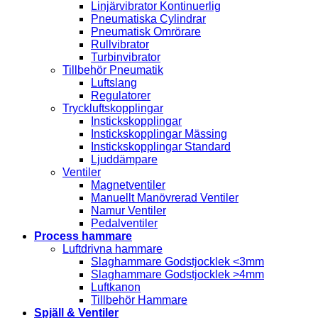
Linjärvibrator Kontinuerlig
Pneumatiska Cylindrar
Pneumatisk Omrörare
Rullvibrator
Turbinvibrator
Tillbehör Pneumatik
Luftslang
Regulatorer
Tryckluftskopplingar
Instickskopplingar
Instickskopplingar Mässing
Instickskopplingar Standard
Ljuddämpare
Ventiler
Magnetventiler
Manuellt Manövrerad Ventiler
Namur Ventiler
Pedalventiler
Process hammare
Luftdrivna hammare
Slaghammare Godstjocklek <3mm
Slaghammare Godstjocklek >4mm
Luftkanon
Tillbehör Hammare
Spjäll & Ventiler