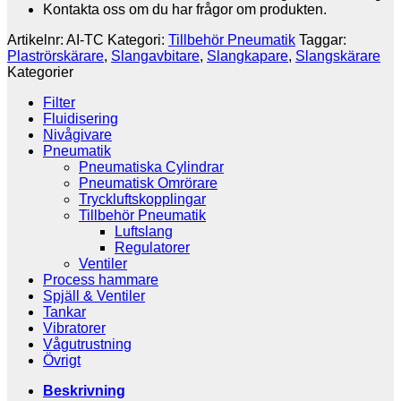
Kontakta oss om du har frågor om produkten.
Artikelnr:
AI-TC
Kategori:
Tillbehör Pneumatik
Taggar:
Plaströrskärare
,
Slangavbitare
,
Slangkapare
,
Slangskärare
Kategorier
Filter
Fluidisering
Nivågivare
Pneumatik
Pneumatiska Cylindrar
Pneumatisk Omrörare
Tryckluftskopplingar
Tillbehör Pneumatik
Luftslang
Regulatorer
Ventiler
Process hammare
Spjäll & Ventiler
Tankar
Vibratorer
Vågutrustning
Övrigt
Beskrivning