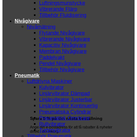
Luftningsmunstycke
Vibrerande Flärp
Tillbehör Fluidisering
Nivågivare
Nivåmätning
Flytande Nivågivare
Vibrerande Nivågivare
Kapacitiv Nivågivare
Membran Nivågivare
Paddelvakt
Pendel Nivågivare
Tillbehör Nivågivare
Pneumatik
Luftdrivna Maskiner
Kulvibrator
Linjärvibrator Dämpad
Linjärvibrator Justerbar
Linjärvibrator Kontinuerlig
Pneumatiska Cylindrar
Pneumatisk Omrörare
Spara 5 % på din nästa beställning
Rullvibrator
Ange din e-postadress för att få rabatter & nyheter
Turbinvibrator
direkt i din inkorg.
Tillbehör Pneumatik