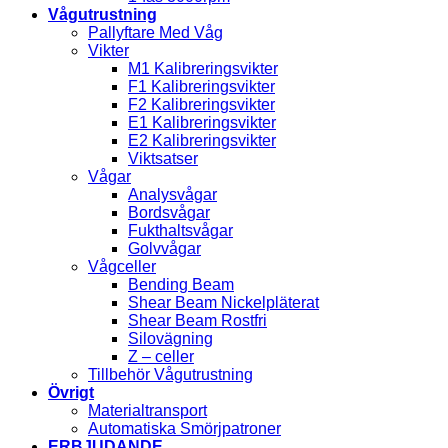
Vågutrustning
Pallyftare Med Våg
Vikter
M1 Kalibreringsvikter
F1 Kalibreringsvikter
F2 Kalibreringsvikter
E1 Kalibreringsvikter
E2 Kalibreringsvikter
Viktsatser
Vågar
Analysvågar
Bordsvågar
Fukthaltsvågar
Golvvågar
Vågceller
Bending Beam
Shear Beam Nickelpläterat
Shear Beam Rostfri
Silovägning
Z – celler
Tillbehör Vågutrustning
Övrigt
Materialtransport
Automatiska Smörjpatroner
ERBJUDANDE