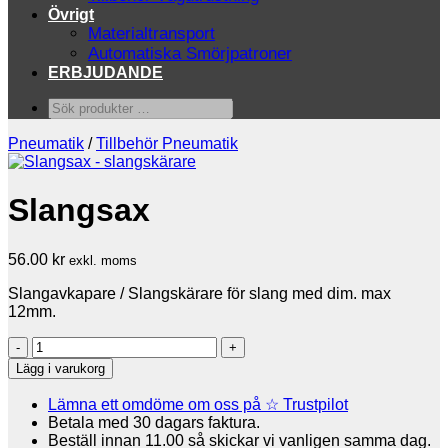
Övrigt
Materialtransport
Automatiska Smörjpatroner
ERBJUDANDE
Sök
produkter
…
Pneumatik
/
Tillbehör Pneumatik
Slangsax
56.00
kr
exkl. moms
Slangavkapare / Slangskärare för slang med dim. max
12mm.
Slangsax
mängd
Lägg i varukorg
Lämna ett omdöme om oss på ☆ Trustpilot
Betala med 30 dagars faktura.
Beställ innan 11.00 så skickar vi vanligen samma dag.