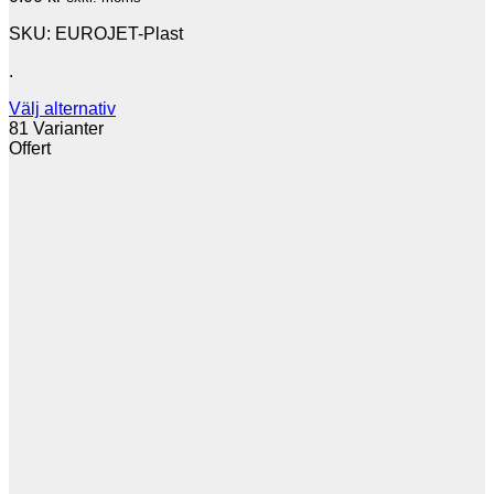
SKU: EUROJET-Plast
.
Välj alternativ
Den
81 Varianter
här
Offert
produkten
har
flera
varianter.
De
olika
alternativen
kan
väljas
på
produktsidan