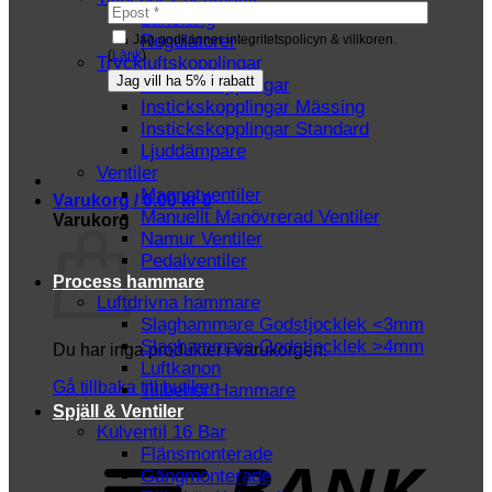
Luftslang
Regulatorer
Jag godkänner integritetspolicyn & villkoren.
(
Länk
)
Tryckluftskopplingar
Instickskopplingar
Instickskopplingar Mässing
Instickskopplingar Standard
Ljuddämpare
Ventiler
Magnetventiler
Varukorg /
0.00
kr
0
Manuellt Manövrerad Ventiler
Varukorg
Namur Ventiler
Pedalventiler
Process hammare
Luftdrivna hammare
Slaghammare Godstjocklek <3mm
Slaghammare Godstjocklek >4mm
Du har inga produkter i varukorgen.
Luftkanon
Gå tillbaka till butiken
Tillbehör Hammare
Spjäll & Ventiler
Kulventil 16 Bar
T
Flänsmonterade
Gängmonterade