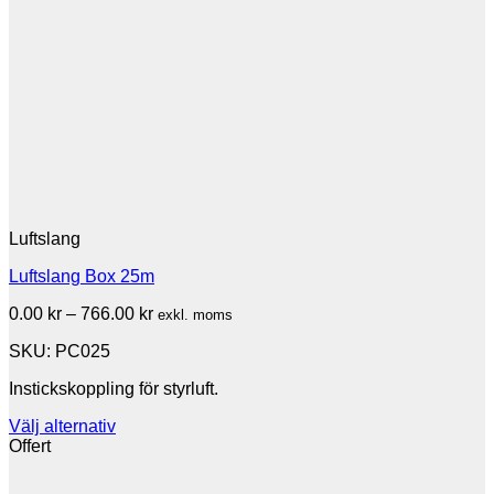
Luftslang
Luftslang Box 25m
Prisintervall:
0.00
kr
–
766.00
kr
exkl. moms
0.00 kr
SKU: PC025
till
766.00 kr
Instickskoppling för styrluft.
Välj alternativ
Den
Offert
här
produkten