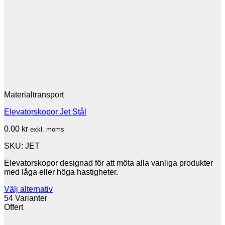
Materialtransport
Elevatorskopor Jet Stål
0.00
kr
exkl. moms
SKU: JET
Elevatorskopor designad för att möta alla vanliga produkter
med låga eller höga hastigheter.
Välj alternativ
Den
54 Varianter
här
Offert
produkten
har