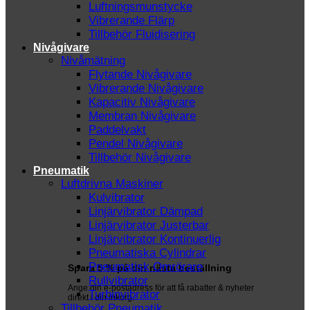
Luftningsmunstycke
Vibrerande Flärp
Tillbehör Fluidisering
Nivågivare
Nivåmätning
Flytande Nivågivare
Vibrerande Nivågivare
Kapacitiv Nivågivare
Membran Nivågivare
Paddelvakt
Pendel Nivågivare
Tillbehör Nivågivare
Pneumatik
Luftdrivna Maskiner
Kulvibrator
Linjärvibrator Dämpad
Linjärvibrator Justerbar
Linjärvibrator Kontinuerlig
Pneumatiska Cylindrar
Pneumatisk Omrörare
Spara 5 % på din nästa beställning
Rullvibrator
Ange din e-postadress för att få rabatter & nyheter
Turbinvibrator
direkt i din inkorg.
Tillbehör Pneumatik