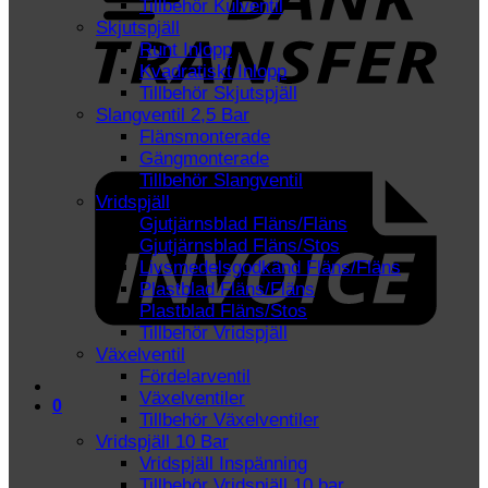
Tillbehör Kulventil
Skjutspjäll
Runt Inlopp
Kvadratiskt Inlopp
Tillbehör Skjutspjäll
Slangventil 2,5 Bar
Flänsmonterade
I
Gängmonterade
Tillbehör Slangventil
Vridspjäll
Gjutjärnsblad Fläns/Fläns
Gjutjärnsblad Fläns/Stos
Livsmedelsgodkänd Fläns/Fläns
Plastblad Fläns/Fläns
Plastblad Fläns/Stos
Tillbehör Vridspjäll
Växelventil
Fördelarventil
Växelventiler
0
Tillbehör Växelventiler
Vridspjäll 10 Bar
Vridspjäll Inspänning
Tillbehör Vridspjäll 10 bar