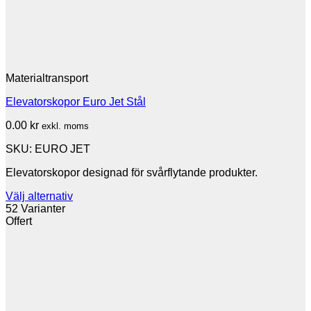
Materialtransport
Elevatorskopor Euro Jet Stål
0.00
kr
exkl. moms
SKU: EURO JET
Elevatorskopor designad för svårflytande produkter.
Välj alternativ
Den
52 Varianter
här
Offert
produkten
har
flera
varianter.
De
olika
alternativen