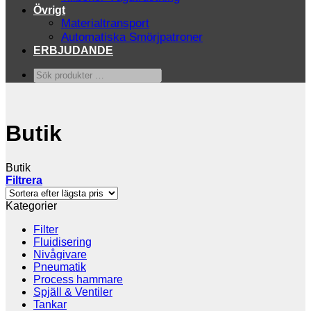
Övrigt
Materialtransport
Automatiska Smörjpatroner
ERBJUDANDE
Sök
produkter
…
Butik
Butik
Filtrera
Kategorier
Filter
Fluidisering
Nivågivare
Pneumatik
Process hammare
Spjäll & Ventiler
Tankar