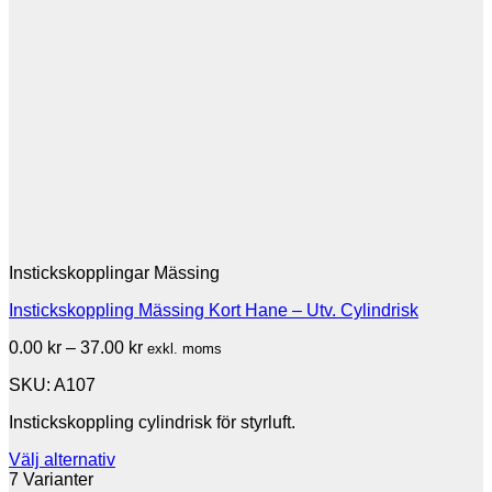
Instickskopplingar Mässing
Instickskoppling Mässing Kort Hane – Utv. Cylindrisk
Prisintervall:
0.00
kr
–
37.00
kr
exkl. moms
0.00 kr
SKU: A107
till
37.00 kr
Instickskoppling cylindrisk för styrluft.
Välj alternativ
Den
7 Varianter