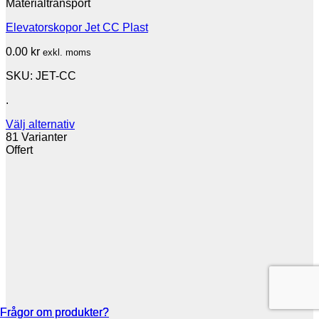
Materialtransport
Elevatorskopor Jet CC Plast
0.00
kr
exkl. moms
SKU: JET-CC
.
Välj alternativ
Den
81 Varianter
här
Offert
produkten
har
flera
varianter.
De
olika
alternativen
kan
väljas
på
produktsidan
Frågor om produkter?
Frågor om produkter?