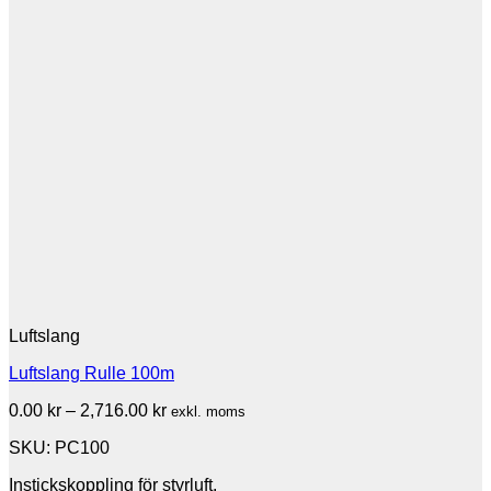
Luftslang
Luftslang Rulle 100m
Prisintervall:
0.00
kr
–
2,716.00
kr
exkl. moms
0.00 kr
SKU: PC100
till
2,716.00 kr
Instickskoppling för styrluft.