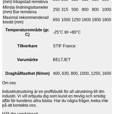
(mm) Inkapslad remskiva
Minsta lindningsdiameter
250
315
500
800
800
1000
(mm) Bar remskiva
Maximal rekommenderad
650
1000
1250
1600
1800
1800
bredd (mm)
Temperaturområde (gr.
-25°C till +80°C
C)
Tillverkare
STIF France
Varumärke
BELTJET
Draghållfasthet (N/mm)
400, 630, 800, 1000, 1250, 1600
Om oss
Industriutrustning är en proffsbutik för all utrustning till din
industri. Vi vill erbjuda dig som kund en trevlig och smidig
affär för kundens allra bästa. Har du några frågor, tveka inte
på att kontakta oss.
Håll dig uppdaterad