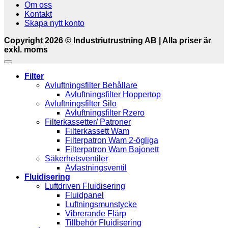
Om oss
Kontakt
Skapa nytt konto
Copyright 2026 © Industriutrustning AB | Alla priser är
exkl. moms
Filter
Avluftningsfilter Behållare
Avluftningsfilter Hoppertop
Avluftningsfilter Silo
Avluftningsfilter Rzero
Filterkassetter/ Patroner
Filterkassett Wam
Filterpatron Wam 2-ögliga
Filterpatron Wam Bajonett
Säkerhetsventiler
Avlastningsventil
Fluidisering
Luftdriven Fluidisering
Fluidpanel
Luftningsmunstycke
Vibrerande Flärp
Tillbehör Fluidisering