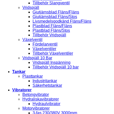
Tillbehör Slangventil
Vridspjäll
Gjutjärnsblad Fläns/Fläns
Gjutjärnsblad Fläns/Stos
Livsmedelsgodkänd Fläns/Fläns
Plastblad Fläns/Fläns
Plastblad Fläns/Stos
Tillbehör Vridspjäll
Växelventil
Fördelarventil
Växelventiler
Tillbehör Växelventiler
Vridspjäll 10 Bar
Vridspjäll Inspänning
Tillbehör Vridspjäll 10 bar
Tankar
Plasttankar
Industritankar
Säkerhetstankar
Vibratorer
Betongvibrator
Hydraliskavibratorer
Hydraulvibrator
Motorvibratorer
3-fas 230/380V 3000rpm