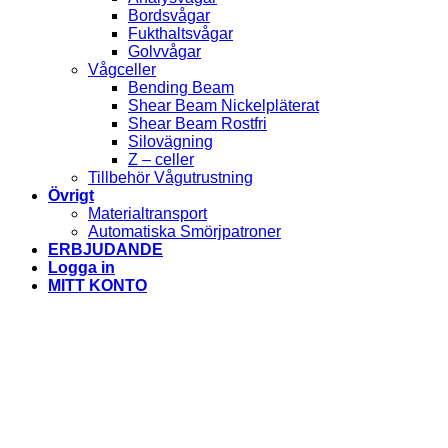
Bordsvågar
Fukthaltsvågar
Golvvågar
Vågceller
Bending Beam
Shear Beam Nickelpläterat
Shear Beam Rostfri
Silovägning
Z – celler
Tillbehör Vågutrustning
Övrigt
Materialtransport
Automatiska Smörjpatroner
ERBJUDANDE
Logga in
MITT KONTO