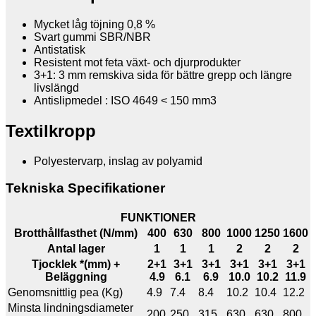
Mycket låg töjning 0,8 %
Svart gummi SBR/NBR
Antistatisk
Resistent mot feta växt- och djurprodukter
3+1: 3 mm remskiva sida för bättre grepp och längre
livslängd
Antislipmedel : ISO 4649 < 150 mm3
Textilkropp
Polyestervarp, inslag av polyamid
Tekniska Specifikationer
FUNKTIONER
Brotthållfasthet (N/mm)
400
630
800
1000
1250
1600
Antal lager
1
1
1
2
2
2
Tjocklek *(mm) +
2+1
3+1
3+1
3+1
3+1
3+1
Beläggning
4.9
6.1
6.9
10.0
10.2
11.9
Genomsnittlig pea (Kg)
4.9
7.4
8.4
10.2
10.4
12.2
Minsta lindningsdiameter
200
250
315
630
630
800