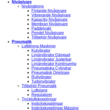
Nivågivare
Nivåmätning
Flytande Nivågivare
Vibrerande Nivågivare
Kapacitiv Nivågivare
Membran Nivågivare
Paddelvakt
Pendel Nivågivare
Tillbehör Nivågivare
Pneumatik
Luftdrivna Maskiner
Kulvibrator
Linjärvibrator Dämpad
Linjärvibrator Justerbar
Linjärvibrator Kontinuerlig
Pneumatiska Cylindrar
Pneumatisk Omrörare
Rullvibrator
Turbinvibrator
Tillbehör Pneumatik
Luftslang
Regulatorer
Tryckluftskopplingar
Instickskopplingar
Instickskopplingar Mässing