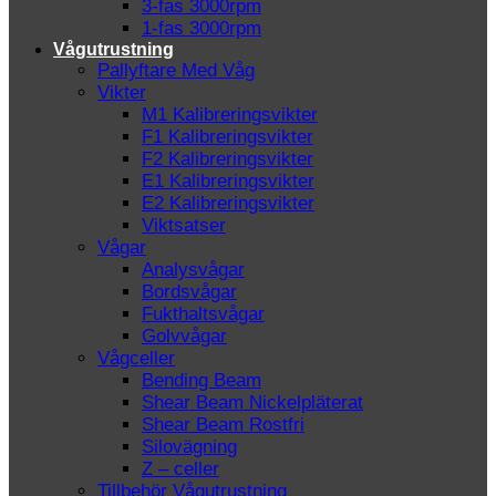
3-fas 3000rpm
1-fas 3000rpm
Vågutrustning
Pallyftare Med Våg
Vikter
M1 Kalibreringsvikter
F1 Kalibreringsvikter
F2 Kalibreringsvikter
E1 Kalibreringsvikter
E2 Kalibreringsvikter
Viktsatser
Vågar
Analysvågar
Bordsvågar
Fukthaltsvågar
Golvvågar
Vågceller
Bending Beam
Shear Beam Nickelpläterat
Shear Beam Rostfri
Silovägning
Z – celler
Tillbehör Vågutrustning