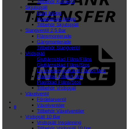
Tillbehör Kulventil
Skjutspjäll
Runt Inlopp
Kvadratiskt Inlopp
Tillbehör Skjutspjäll
Slangventil 2,5 Bar
Flänsmonterade
I
Gängmonterade
Tillbehör Slangventil
Vridspjäll
Gjutjärnsblad Fläns/Fläns
Gjutjärnsblad Fläns/Stos
Livsmedelsgodkänd Fläns/Fläns
Plastblad Fläns/Fläns
Plastblad Fläns/Stos
Tillbehör Vridspjäll
Växelventil
Fördelarventil
Växelventiler
0
Tillbehör Växelventiler
Vridspjäll 10 Bar
Vridspjäll Inspänning
Tillbehör Vridspjäll 10 bar