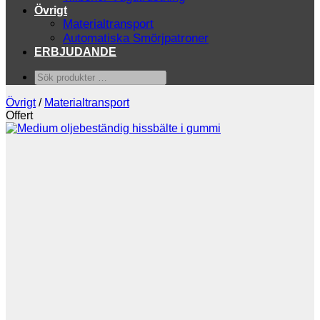
Övrigt
Materialtransport
Automatiska Smörjpatroner
ERBJUDANDE
Sök
produkter
…
Övrigt
/
Materialtransport
Offert