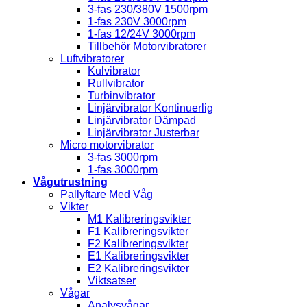
3-fas 230/380V 1500rpm
1-fas 230V 3000rpm
1-fas 12/24V 3000rpm
Tillbehör Motorvibratorer
Luftvibratorer
Kulvibrator
Rullvibrator
Turbinvibrator
Linjärvibrator Kontinuerlig
Linjärvibrator Dämpad
Linjärvibrator Justerbar
Micro motorvibrator
3-fas 3000rpm
1-fas 3000rpm
Vågutrustning
Pallyftare Med Våg
Vikter
M1 Kalibreringsvikter
F1 Kalibreringsvikter
F2 Kalibreringsvikter
E1 Kalibreringsvikter
E2 Kalibreringsvikter
Viktsatser
Vågar
Analysvågar