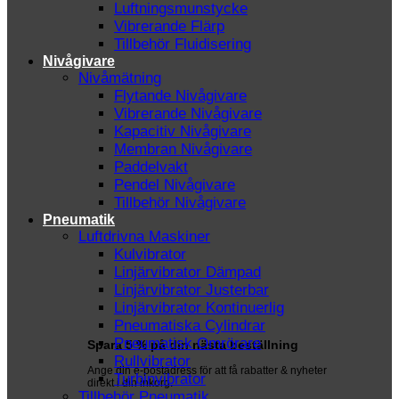
Luftningsmunstycke
Vibrerande Flärp
Tillbehör Fluidisering
Nivågivare
Nivåmätning
Flytande Nivågivare
Vibrerande Nivågivare
Kapacitiv Nivågivare
Membran Nivågivare
Paddelvakt
Pendel Nivågivare
Tillbehör Nivågivare
Pneumatik
Luftdrivna Maskiner
Kulvibrator
Linjärvibrator Dämpad
Linjärvibrator Justerbar
Linjärvibrator Kontinuerlig
Pneumatiska Cylindrar
Pneumatisk Omrörare
Spara 5 % på din nästa beställning
Rullvibrator
Ange din e-postadress för att få rabatter & nyheter
Turbinvibrator
direkt i din inkorg.
Tillbehör Pneumatik