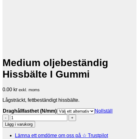
Medium oljebeständig
Hissbälte I Gummi
0.00
kr
exkl. moms
Lågsträckt, fettbeständigt hissbälte.
Draghållfasthet (N/mm)
Nollställ
Medium
oljebeständig
Lägg i varukorg
Hissbälte
I
Lämna ett omdöme om oss på ☆ Trustpilot