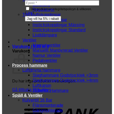
Luftslang
Regulatorer
Jag godkänner integritetspolicyn & villkoren.
(
Länk
)
Tryckluftskopplingar
Instickskopplingar
Instickskopplingar Mässing
Instickskopplingar Standard
Ljuddämpare
Ventiler
Magnetventiler
Varukorg /
0.00
kr
0
Manuellt Manövrerad Ventiler
Varukorg
Namur Ventiler
Pedalventiler
Process hammare
Luftdrivna hammare
Slaghammare Godstjocklek <3mm
Slaghammare Godstjocklek >4mm
Du har inga produkter i varukorgen.
Luftkanon
Gå tillbaka till butiken
Tillbehör Hammare
Spjäll & Ventiler
Kulventil 16 Bar
T
Flänsmonterade
Gängmonterade