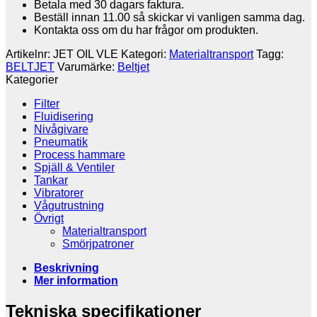
Gummi
Betala med 30 dagars faktura.
mängd
Beställ innan 11.00 så skickar vi vanligen samma dag.
Kontakta oss om du har frågor om produkten.
Artikelnr:
JET OIL VLE
Kategori:
Materialtransport
Tagg:
BELTJET
Varumärke:
Beltjet
Kategorier
Filter
Fluidisering
Nivågivare
Pneumatik
Process hammare
Spjäll & Ventiler
Tankar
Vibratorer
Vågutrustning
Övrigt
Materialtransport
Smörjpatroner
Beskrivning
Mer information
Tekniska specifikationer