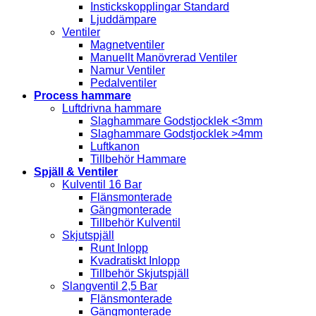
Instickskopplingar Standard
Ljuddämpare
Ventiler
Magnetventiler
Manuellt Manövrerad Ventiler
Namur Ventiler
Pedalventiler
Process hammare
Luftdrivna hammare
Slaghammare Godstjocklek <3mm
Slaghammare Godstjocklek >4mm
Luftkanon
Tillbehör Hammare
Spjäll & Ventiler
Kulventil 16 Bar
Flänsmonterade
Gängmonterade
Tillbehör Kulventil
Skjutspjäll
Runt Inlopp
Kvadratiskt Inlopp
Tillbehör Skjutspjäll
Slangventil 2,5 Bar
Flänsmonterade
Gängmonterade