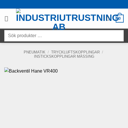
Skip
to
content
0
Sök
produkter
…
PNEUMATIK
/
TRYCKLUFTSKOPPLINGAR
/
INSTICKSKOPPLINGAR MÄSSING