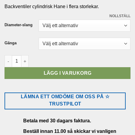
120.00 kr
Backventiler cylindrisk Hane i flera storlekar.
till
310.00 kr
NOLLSTÄLL
Diameter-slang
Gänga
Backventiler Hane – Utv. Cylindrisk mängd
LÄGG I VARUKORG
LÄMNA ETT OMDÖME OM OSS PÅ ☆
TRUSTPILOT
Betala med 30 dagars faktura.
Beställ innan 11.00 så skickar vi vanligen