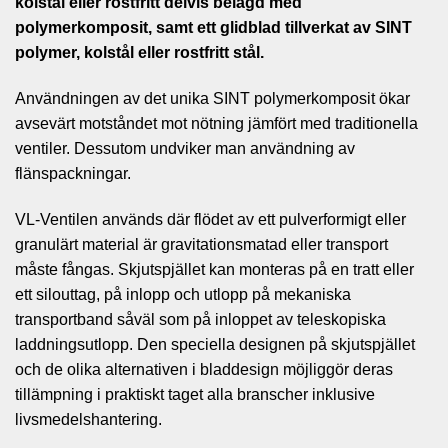
kolstål eller rostfritt delvis belagd med
polymerkomposit, samt ett glidblad tillverkat av SINT
polymer, kolstål eller rostfritt stål.
Användningen av det unika SINT polymerkomposit ökar
avsevärt motståndet mot nötning jämfört med traditionella
ventiler. Dessutom undviker man användning av
flänspackningar.
VL-Ventilen används där flödet av ett pulverformigt eller
granulärt material är gravitationsmatad eller transport
måste fångas. Skjutspjället kan monteras på en tratt eller
ett silouttag, på inlopp och utlopp på mekaniska
transportband såväl som på inloppet av teleskopiska
laddningsutlopp. Den speciella designen på skjutspjället
och de olika alternativen i bladdesign möjliggör deras
tillämpning i praktiskt taget alla branscher inklusive
livsmedelshantering.