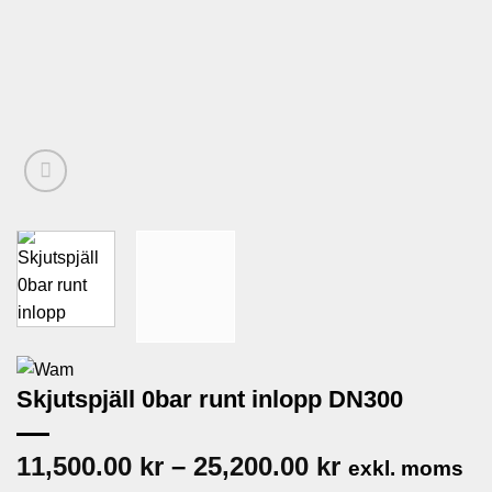
Skjutspjäll 0bar runt inlopp DN300
Prisintervall
11,500.00
kr
–
25,200.00
kr
exkl. moms
11,500.00 kr