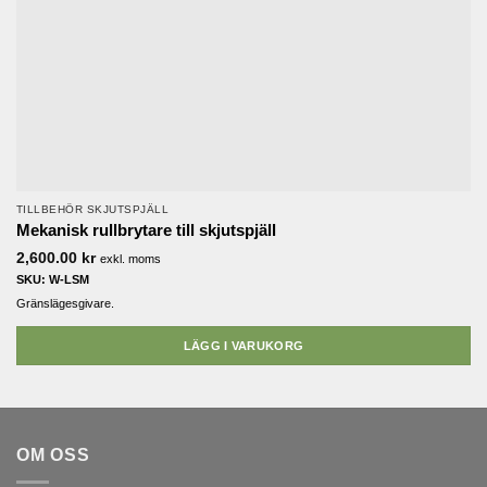
TILLBEHÖR SKJUTSPJÄLL
Mekanisk rullbrytare till skjutspjäll
2,600.00
kr
exkl. moms
SKU: W-LSM
Gränslägesgivare.
LÄGG I VARUKORG
OM OSS