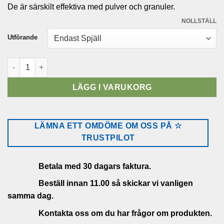
De är särskilt effektiva med pulver och granuler.
till
25,200.00 kr
NOLLSTÄLL
Utförande
Skjutspjäll 0bar runt inlopp DN300 mängd
LÄGG I VARUKORG
LÄMNA ETT OMDÖME OM OSS PÅ ☆
TRUSTPILOT
Betala med 30 dagars faktura.
Beställ innan 11.00 så skickar vi vanligen
samma dag.
Kontakta oss om du har frågor om produkten.