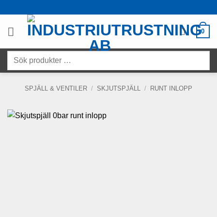
Skip
to
content
0
Sök
produkter
…
SPJÄLL & VENTILER
/
SKJUTSPJÄLL
/
RUNT INLOPP