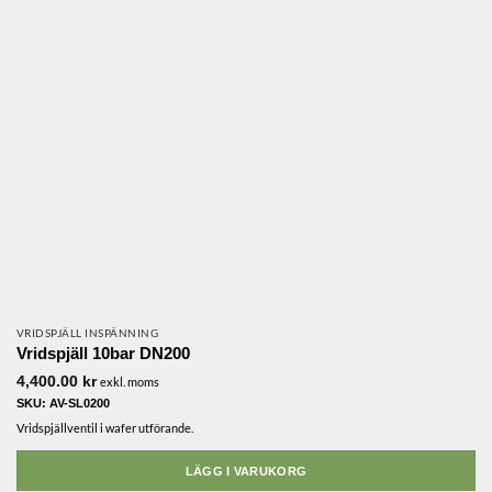
VRIDSPJÄLL INSPÄNNING
Vridspjäll 10bar DN200
4,400.00
kr
exkl. moms
SKU: AV-SL0200
Vridspjällventil i wafer utförande.
LÄGG I VARUKORG