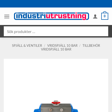
Skip
to
content
0
Sök
produkter
…
SPJÄLL & VENTILER
/
VRIDSPJÄLL 10 BAR
/
TILLBEHÖR
VRIDSPJÄLL 10 BAR