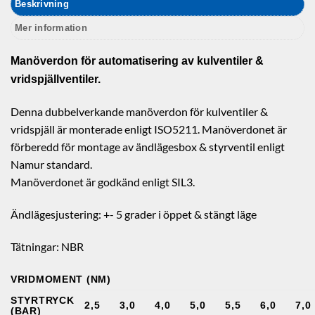
Beskrivning
Mer information
Manöverdon för automatisering av kulventiler &
vridspjällventiler.
Denna dubbelverkande manöverdon för kulventiler &
vridspjäll är monterade enligt ISO5211. Manöverdonet är
förberedd för montage av ändlägesbox & styrventil enligt
Namur standard.
Manöverdonet är godkänd enligt SIL3.
Ändlägesjustering: +- 5 grader i öppet & stängt läge
Tätningar: NBR
VRIDMOMENT (NM)
STYRTRYCK
2,5
3,0
4,0
5,0
5,5
6,0
7,0
(BAR)