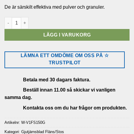
De är särskilt effektiva med pulver och granuler.
Vridspjäll gjutjärnsblad fläns/stos DN150 mängd
LÄGG I VARUKORG
LÄMNA ETT OMDÖME OM OSS PÅ ☆
TRUSTPILOT
Betala med 30 dagars faktura.
Beställ innan 11.00 så skickar vi vanligen
samma dag.
Kontakta oss om du har frågor om produkten.
Artikelnr:
W-V1FS150G
Kategori:
Gjutjärnsblad Fläns/Stos