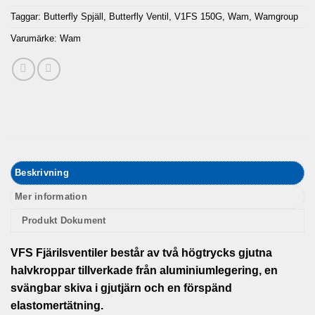
Taggar:
Butterfly Spjäll
,
Butterfly Ventil
,
V1FS 150G
,
Wam
,
Wamgroup
Varumärke:
Wam
Beskrivning
Mer information
Produkt Dokument
VFS Fjärilsventiler består av två högtrycks gjutna
halvkroppar tillverkade från aluminiumlegering, en
svängbar skiva i gjutjärn och en förspänd
elastomertätning.