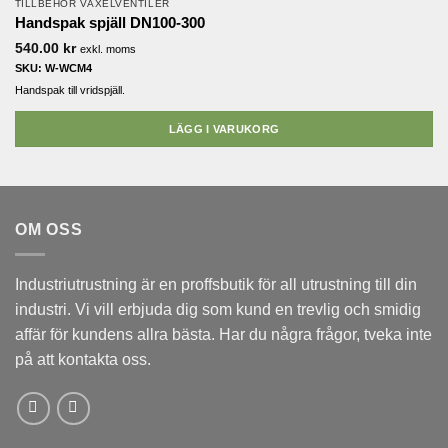
TILLBEHÖR VÄXELVENTILER
Handspak spjäll DN100-300
540.00
kr
exkl. moms
SKU: W-WCM4
Handspak till vridspjäll.
LÄGG I VARUKORG
OM OSS
Industriutrustning är en proffsbutik för all utrustning till din
industri. Vi vill erbjuda dig som kund en trevlig och smidig
affär för kundens allra bästa. Har du några frågor, tveka inte
på att kontakta oss.