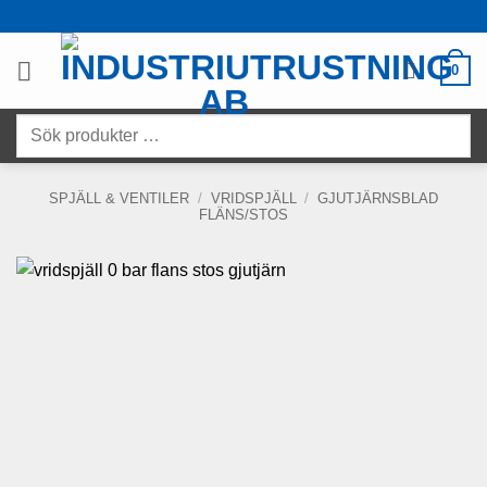
Skip
to
content
0
Sök
produkter
…
SPJÄLL & VENTILER
/
VRIDSPJÄLL
/
GJUTJÄRNSBLAD
FLÄNS/STOS