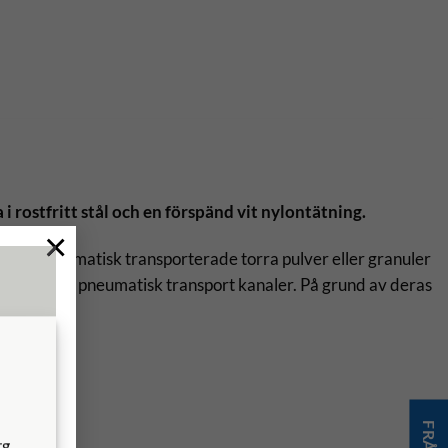
i rostfritt stål och en förspänd vit nylontätning.
×
eller pneumatisk transporterade torra pulver eller granuler
ptagning vid pneumatisk transport kanaler. På grund av deras
bara.
g.