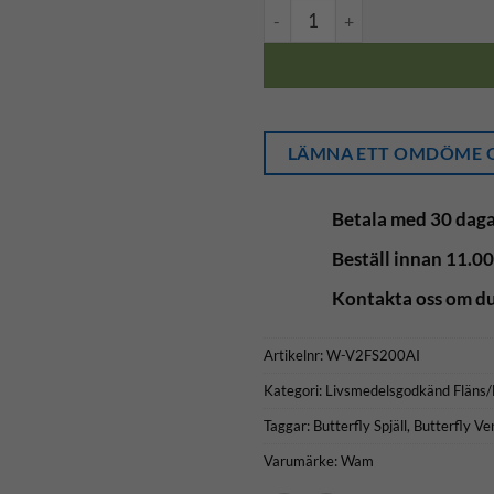
Vridspjäll rostfritt stålblad f
LÄMNA ETT OMDÖME O
Betala med 30 daga
Beställ innan 11.00
Kontakta oss om du
Artikelnr:
W-V2FS200AI
Kategori:
Livsmedelsgodkänd Fläns/
Taggar:
Butterfly Spjäll
,
Butterfly Ven
Varumärke:
Wam