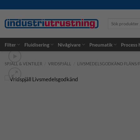
Skip
to
content
Sök
produkter
…
Filter
Fluidisering
Nivågivare
Pneumatik
Process
SPJÄLL & VENTILER
/
VRIDSPJÄLL
/
LIVSMEDELSGODKÄND FLÄNS/