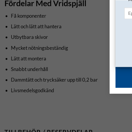
Fördelar Med Vridspjäll
Få komponenter
Lätt och lätt att hantera
Utbytbara skivor
Mycket nötningsbeständig
Lätt att montera
Snabbt underhåll
Dammtätt och trycksäker upp till 0,2 bar
Livsmedelsgodkänd
TILLBEHÖR / RESERVDELAR…