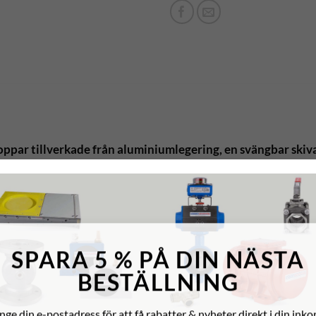
oppar tillverkade från aluminiumlegering, en svängbar skiva 
ingar för bulk material där uppfångande av gravitationsmatad 
, skruv eller transportörer av annan typ, eller för materialup
e ett särskilt ekonomiskt men ändå en effektivt lösning.
SPARA 5 % PÅ DIN NÄSTA
BESTÄLLNING
neumatisk motor eller växellåda. Alla ställdonssystem är utbyt
nge din e-postadress för att få rabatter & nyheter direkt i din inkor