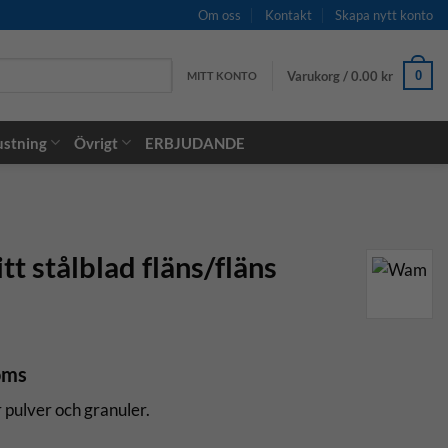
Om oss
Kontakt
Skapa nytt konto
Varukorg /
0.00
kr
0
MITT KONTO
ustning
Övrigt
ERBJUDANDE
itt stålblad fläns/fläns
oms
 pulver och granuler.