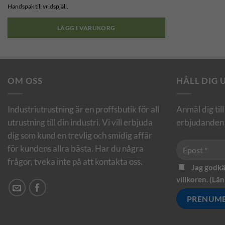
Handspak till vridspjäll.
LÄGG I VARUKORG
OM OSS
HÅLL DIG
Industriutrustning är en proffsbutik för all
Anmäl dig til
utrustning till din industri. Vi vill erbjuda
erbjudanden 
dig som kund en trevlig och smidig affär
för kundens allra bästa. Har du några
frågor, tveka inte på att kontakta oss.
Jag godkä
villkoren. (
Län