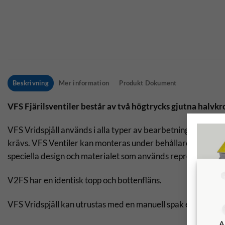
Beskrivning
Mer information
Produkt Dokument
VFS Fjärilsventiler består av två högtrycks gjutna halvkr
VFS Vridspjäll används i alla typer av bearbetningsanläggn
krävs. VFS Ventiler kan monteras under behållare, fack, silo
speciella design och materialet som används representerar d
V2FS har en identisk topp och bottenfläns.
VFS Vridspjäll kan utrustas med en manuell spak eller ett p
A