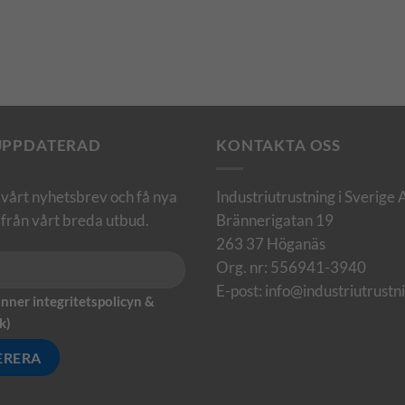
 UPPDATERAD
KONTAKTA OSS
l vårt nyhetsbrev och få nya
Industriutrustning i Sverige
från vårt breda utbud.
Brännerigatan 19
263 37 Höganäs
Org. nr: 556941-3940
E-post:
info@industriutrustn
nner integritetspolicyn &
k
)