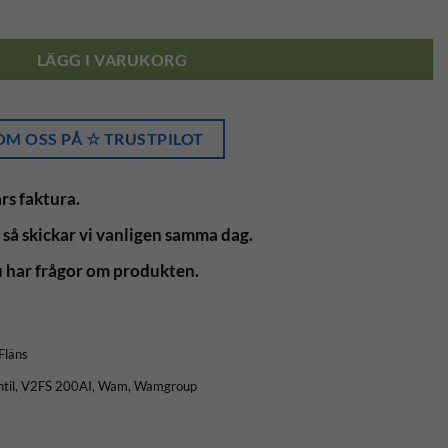
läns/fläns DN200 mängd
LÄGG I VARUKORG
M OSS PÅ ☆ TRUSTPILOT
rs faktura.
 så skickar vi vanligen samma dag.
 har frågor om produkten.
Fläns
til
,
V2FS 200AI
,
Wam
,
Wamgroup