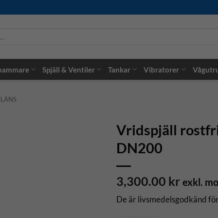
 hammare
Spjäll & Ventiler
Tankar
Vibratorer
Vågutr
FLÄNS
Vridspjäll rostfr
DN200
3,300.00
kr
exkl. m
De är livsmedelsgodkänd för