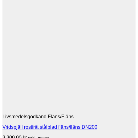
Livsmedelsgodkänd Fläns/Fläns
Vridspjäll rostfritt stålblad fläns/fläns DN200
3,300.00
kr
exkl. moms