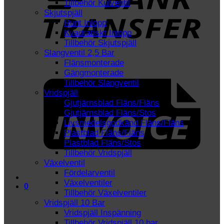
Tillbehör Kulventil
Skjutspjäll
Runt Inlopp
Kvadratiskt Inlopp
Tillbehör Skjutspjäll
Slangventil 2,5 Bar
Flänsmonterade
I
Gängmonterade
Tillbehör Slangventil
Vridspjäll
Gjutjärnsblad Fläns/Fläns
Gjutjärnsblad Fläns/Stos
Livsmedelsgodkänd Fläns/Fläns
Plastblad Fläns/Fläns
Plastblad Fläns/Stos
Tillbehör Vridspjäll
Växelventil
Fördelarventil
Växelventiler
0
Tillbehör Växelventiler
Vridspjäll 10 Bar
Vridspjäll Inspänning
Tillbehör Vridspjäll 10 bar