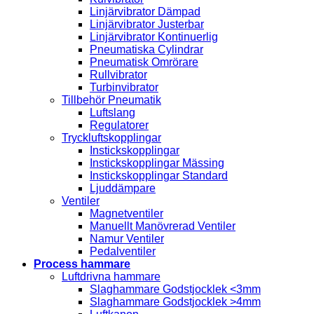
Linjärvibrator Dämpad
Linjärvibrator Justerbar
Linjärvibrator Kontinuerlig
Pneumatiska Cylindrar
Pneumatisk Omrörare
Rullvibrator
Turbinvibrator
Tillbehör Pneumatik
Luftslang
Regulatorer
Tryckluftskopplingar
Instickskopplingar
Instickskopplingar Mässing
Instickskopplingar Standard
Ljuddämpare
Ventiler
Magnetventiler
Manuellt Manövrerad Ventiler
Namur Ventiler
Pedalventiler
Process hammare
Luftdrivna hammare
Slaghammare Godstjocklek <3mm
Slaghammare Godstjocklek >4mm