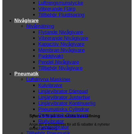
Luftningsmunstycke
Vibrerande Flärp
Tillbehör Fluidisering
Nivågivare
Nivåmätning
Flytande Nivågivare
Vibrerande Nivågivare
Kapacitiv Nivågivare
Membran Nivågivare
Paddelvakt
Pendel Nivågivare
Tillbehör Nivågivare
Pneumatik
Luftdrivna Maskiner
Kulvibrator
Linjärvibrator Dämpad
Linjärvibrator Justerbar
Linjärvibrator Kontinuerlig
Pneumatiska Cylindrar
Pneumatisk Omrörare
Spara 5 % på din nästa beställning
Rullvibrator
Ange din e-postadress för att få rabatter & nyheter
Turbinvibrator
direkt i din inkorg.
Tillbehör Pneumatik