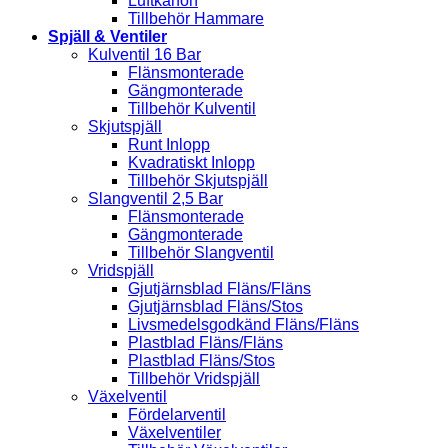
Luftkanon
Tillbehör Hammare
Spjäll & Ventiler
Kulventil 16 Bar
Flänsmonterade
Gängmonterade
Tillbehör Kulventil
Skjutspjäll
Runt Inlopp
Kvadratiskt Inlopp
Tillbehör Skjutspjäll
Slangventil 2,5 Bar
Flänsmonterade
Gängmonterade
Tillbehör Slangventil
Vridspjäll
Gjutjärnsblad Fläns/Fläns
Gjutjärnsblad Fläns/Stos
Livsmedelsgodkänd Fläns/Fläns
Plastblad Fläns/Fläns
Plastblad Fläns/Stos
Tillbehör Vridspjäll
Växelventil
Fördelarventil
Växelventiler