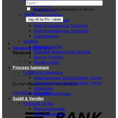
Luftslang
Regulatorer
Jag godkänner integritetspolicyn & villkoren.
(
Länk
)
Tryckluftskopplingar
Instickskopplingar
Instickskopplingar Mässing
Instickskopplingar Standard
Ljuddämpare
Ventiler
Magnetventiler
Varukorg /
0.00
kr
0
Manuellt Manövrerad Ventiler
Varukorg
Namur Ventiler
Pedalventiler
Process hammare
Luftdrivna hammare
Slaghammare Godstjocklek <3mm
Slaghammare Godstjocklek >4mm
Du har inga produkter i varukorgen.
Luftkanon
Gå tillbaka till butiken
Tillbehör Hammare
Spjäll & Ventiler
Kulventil 16 Bar
T
Flänsmonterade
Gängmonterade