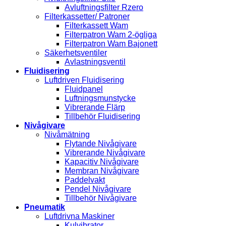
Avluftningsfilter Rzero
Filterkassetter/ Patroner
Filterkassett Wam
Filterpatron Wam 2-ögliga
Filterpatron Wam Bajonett
Säkerhetsventiler
Avlastningsventil
Fluidisering
Luftdriven Fluidisering
Fluidpanel
Luftningsmunstycke
Vibrerande Flärp
Tillbehör Fluidisering
Nivågivare
Nivåmätning
Flytande Nivågivare
Vibrerande Nivågivare
Kapacitiv Nivågivare
Membran Nivågivare
Paddelvakt
Pendel Nivågivare
Tillbehör Nivågivare
Pneumatik
Luftdrivna Maskiner
Kulvibrator