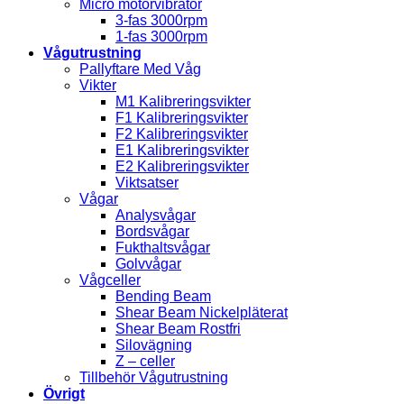
Micro motorvibrator
3-fas 3000rpm
1-fas 3000rpm
Vågutrustning
Pallyftare Med Våg
Vikter
M1 Kalibreringsvikter
F1 Kalibreringsvikter
F2 Kalibreringsvikter
E1 Kalibreringsvikter
E2 Kalibreringsvikter
Viktsatser
Vågar
Analysvågar
Bordsvågar
Fukthaltsvågar
Golvvågar
Vågceller
Bending Beam
Shear Beam Nickelpläterat
Shear Beam Rostfri
Silovägning
Z – celler
Tillbehör Vågutrustning
Övrigt