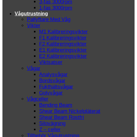
3-fas 3000rpm
1-fas 3000rpm
Vågutrustning
Pallyftare Med Våg
Vikter
M1 Kalibreringsvikter
F1 Kalibreringsvikter
F2 Kalibreringsvikter
E1 Kalibreringsvikter
E2 Kalibreringsvikter
Viktsatser
Vågar
Analysvågar
Bordsvågar
Fukthaltsvågar
Golvvågar
Vågceller
Bending Beam
Shear Beam Nickelpläterat
Shear Beam Rostfri
Silovägning
Z – celler
Tillbehör Vågutrustning