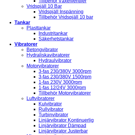
Tillbehör Växelventiler
Vridspjäll 10 Bar
Vridspjäll Inspänning
Tillbehör Vridspjäll 10 bar
Tankar
Plasttankar
Industritankar
Säkerhetstankar
Vibratorer
Betongvibrator
Hydraliskavibratorer
Hydraulvibrator
Motorvibratorer
3-fas 230/380V 3000rpm
3-fas 230/380V 1500rpm
1-fas 230V 3000rpm
1-fas 12/24V 3000rpm
Tillbehör Motorvibratorer
Luftvibratorer
Kulvibrator
Rullvibrator
Turbinvibrator
Linjärvibrator Kontinuerlig
Linjärvibrator Dämpad
Linjärvibrator Justerbar