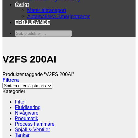
Övrigt
Materialtransport
Automatiska Smörjpatroner
ERBJUDANDE
Sök
produkter
…
V2FS 200AI
Produkter taggade “V2FS 200AI”
Filtrera
Kategorier
Filter
Fluidisering
Nivågivare
Pneumatik
Process hammare
Spjäll & Ventiler
Tankar