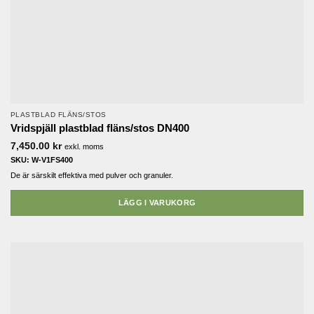
PLASTBLAD FLÄNS/STOS
Vridspjäll plastblad fläns/stos DN400
7,450.00
kr
exkl. moms
SKU: W-V1FS400
De är särskilt effektiva med pulver och granuler.
LÄGG I VARUKORG