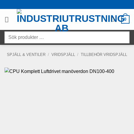
Skip
to
content
0
Sök
produkter
…
SPJÄLL & VENTILER
/
VRIDSPJÄLL
/
TILLBEHÖR VRIDSPJÄLL