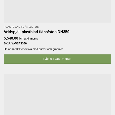
PLASTBLAD FLÄNS/STOS
Vridspjäll plastblad fläns/stos DN350
5,540.00
kr
exkl. moms
SKU: W-V1FS350
De är särskilt effektiva med pulver och granuler.
LÄGG I VARUKORG