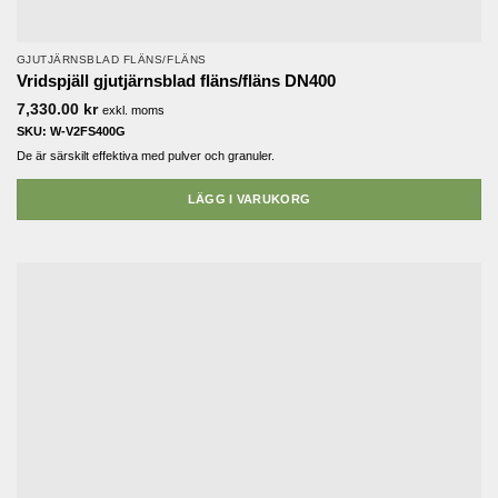
GJUTJÄRNSBLAD FLÄNS/FLÄNS
Vridspjäll gjutjärnsblad fläns/fläns DN400
7,330.00
kr
exkl. moms
SKU: W-V2FS400G
De är särskilt effektiva med pulver och granuler.
LÄGG I VARUKORG