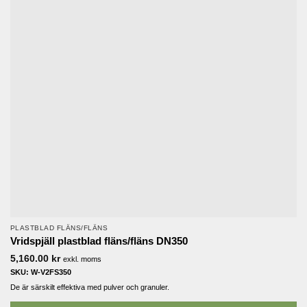
PLASTBLAD FLÄNS/FLÄNS
Vridspjäll plastblad fläns/fläns DN350
5,160.00
kr
exkl. moms
SKU: W-V2FS350
De är särskilt effektiva med pulver och granuler.