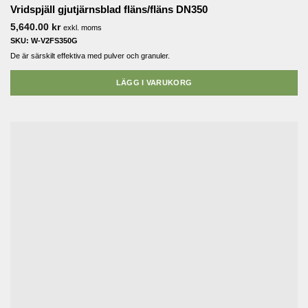
Vridspjäll gjutjärnsblad fläns/fläns DN350
5,640.00
kr
exkl. moms
SKU: W-V2FS350G
De är särskilt effektiva med pulver och granuler.
LÄGG I VARUKORG