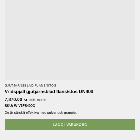
GJUTJÄRNSBLAD FLÄNS/STOS
Vridspjäll gjutjärnsblad fläns/stos DN400
7,870.00
kr
exkl. moms
SKU: W-V1FS400G
De är särskilt effektiva med pulver och granuler.
LÄGG I VARUKORG