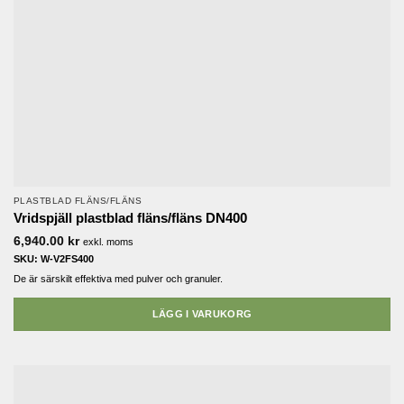
PLASTBLAD FLÄNS/FLÄNS
Vridspjäll plastblad fläns/fläns DN400
6,940.00
kr
exkl. moms
SKU: W-V2FS400
De är särskilt effektiva med pulver och granuler.
LÄGG I VARUKORG