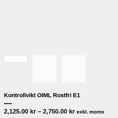
Kontrollvikt OIML Rostfri E1
Prisintervall:
2,125.00
kr
–
2,750.00
kr
exkl. moms
2,125.00 kr