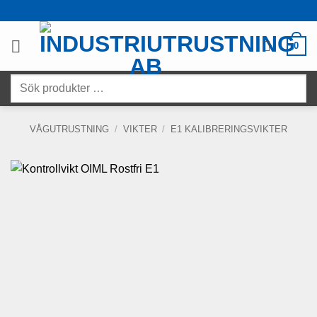
Skip
to
content
0
Sök
produkter
…
VÅGUTRUSTNING
/
VIKTER
/
E1 KALIBRERINGSVIKTER