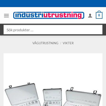
Skip
to
content
0
Sök
produkter
…
VÅGUTRUSTNING
/
VIKTER