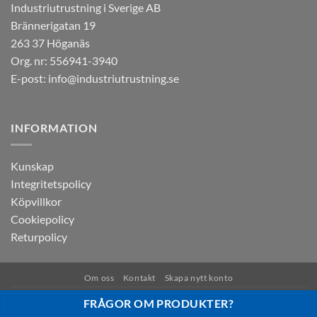
Industriutrustning i Sverige AB
Brännerigatan 19
263 37 Höganäs
Org. nr: 556941-3940
E-post:
info@industriutrustning.se
INFORMATION
Kunskap
Integritetspolicy
Köpvillkor
Cookiepolicy
Returpolicy
Om oss
Kontakt
Skapa nytt konto
Copyright 2026 © Industriutrustning AB | Alla priser är exkl. moms
FRÅGOR OM PRODUKTER?