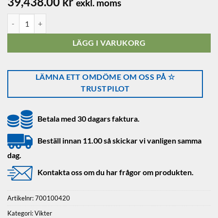
39,438.00
kr
exkl. moms
Viktsats OIML Rostfri i Aluminium Väska 1mg - 100g inkl. E1 Kalibre
LÄGG I VARUKORG
LÄMNA ETT OMDÖME OM OSS PÅ ☆
TRUSTPILOT
Betala med 30 dagars faktura.
Beställ innan 11.00 så skickar vi vanligen samma
dag.
Kontakta oss om du har frågor om produkten.
Artikelnr:
700100420
Kategori:
Vikter