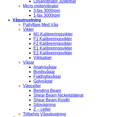
Linjärvibrator Justerbar
Micro motorvibrator
3-fas 3000rpm
1-fas 3000rpm
Vågutrustning
Pallyftare Med Våg
Vikter
M1 Kalibreringsvikter
F1 Kalibreringsvikter
F2 Kalibreringsvikter
E1 Kalibreringsvikter
E2 Kalibreringsvikter
Viktsatser
Vågar
Analysvågar
Bordsvågar
Fukthaltsvågar
Golvvågar
Vågceller
Bending Beam
Shear Beam Nickelpläterat
Shear Beam Rostfri
Silovägning
Z – celler
Tillbehör Vågutrustning