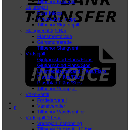
Tillbehör Kulventil
Skjutspjäll
Runt Inlopp
Kvadratiskt Inlopp
Tillbehör Skjutspjäll
Slangventil 2,5 Bar
Flänsmonterade
I
Gängmonterade
Tillbehör Slangventil
Vridspjäll
Gjutjärnsblad Fläns/Fläns
Gjutjärnsblad Fläns/Stos
Livsmedelsgodkänd Fläns/Fläns
Plastblad Fläns/Fläns
Plastblad Fläns/Stos
Tillbehör Vridspjäll
Växelventil
Fördelarventil
Växelventiler
0
Tillbehör Växelventiler
Vridspjäll 10 Bar
Vridspjäll Inspänning
Tillbehör Vridspjäll 10 bar