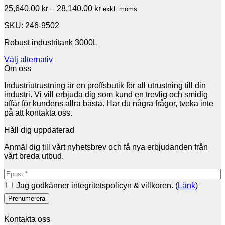
Prisintervall:
25,640.00
kr
–
28,140.00
kr
exkl. moms
25,640.00 kr
SKU: 246-9502
till
28,140.00 kr
Robust industritank 3000L
Välj alternativ
Den
Om oss
här
Industriutrustning är en proffsbutik för all utrustning till din
produkten
industri. Vi vill erbjuda dig som kund en trevlig och smidig
har
affär för kundens allra bästa. Har du några frågor, tveka inte
flera
på att kontakta oss.
varianter.
De
Håll dig uppdaterad
olika
alternativen
Anmäl dig till vårt nyhetsbrev och få nya erbjudanden från
kan
vårt breda utbud.
väljas
på
produktsidan
Jag godkänner integritetspolicyn & villkoren. (
Länk
)
Kontakta oss