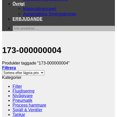
Övrigt
Materialtransport
Automatiska Smörjpatroner
ERBJUDANDE
Sök
produkter
…
173-000000004
Produkter taggade “173-000000004”
Filtrera
Kategorier
Filter
Fluidisering
Nivågivare
Pneumatik
Process hammare
Spjäll & Ventiler
Tankar