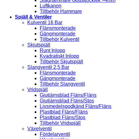
Slaghammare Godstjocklek >4mm
Luftkanon
Tillbehör Hammare
Spjäll & Ventiler
Kulventil 16 Bar
Flänsmonterade
Gängmonterade
Tillbehör Kulventil
Skjutspjäll
Runt Inlopp
Kvadratiskt Inlopp
Tillbehör Skjutspjäll
Slangventil 2,5 Bar
Flänsmonterade
Gängmonterade
Tillbehör Slangventil
Vridspjäll
Gjutjärnsblad Fläns/Fläns
Gjutjärnsblad Fläns/Stos
Livsmedelsgodkänd Fläns/Fläns
Plastblad Fläns/Fläns
Plastblad Fläns/Stos
Tillbehör Vridspjäll
Växelventil
Fördelarventil