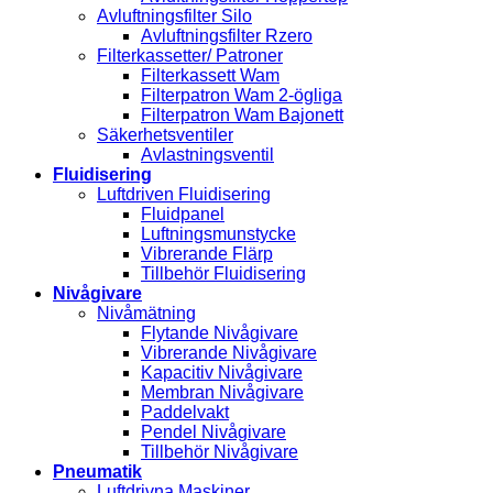
Avluftningsfilter Silo
Avluftningsfilter Rzero
Filterkassetter/ Patroner
Filterkassett Wam
Filterpatron Wam 2-ögliga
Filterpatron Wam Bajonett
Säkerhetsventiler
Avlastningsventil
Fluidisering
Luftdriven Fluidisering
Fluidpanel
Luftningsmunstycke
Vibrerande Flärp
Tillbehör Fluidisering
Nivågivare
Nivåmätning
Flytande Nivågivare
Vibrerande Nivågivare
Kapacitiv Nivågivare
Membran Nivågivare
Paddelvakt
Pendel Nivågivare
Tillbehör Nivågivare
Pneumatik
Luftdrivna Maskiner