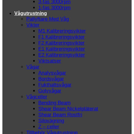
3-fas 3000rpm
1-fas 3000rpm
Vågutrustning
Pallyftare Med Våg
Vikter
M1 Kalibreringsvikter
F1 Kalibreringsvikter
F2 Kalibreringsvikter
E1 Kalibreringsvikter
E2 Kalibreringsvikter
Viktsatser
Vågar
Analysvågar
Bordsvågar
Fukthaltsvågar
Golvvågar
Vågceller
Bending Beam
Shear Beam Nickelpläterat
Shear Beam Rostfri
Silovägning
Z – celler
Tillbehör Vågutrustning