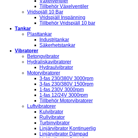
Växelventiler
Tillbehör Växelventiler
Vridspjäll 10 Bar
Vridspjäll Inspänning
Tillbehör Vridspjäll 10 bar
Tankar
Plasttankar
Industritankar
Säkerhetstankar
Vibratorer
Betongvibrator
Hydraliskavibratorer
Hydraulvibrator
Motorvibratorer
3-fas 230/380V 3000rpm
3-fas 230/380V 1500rpm
1-fas 230V 3000rpm
1-fas 12/24V 3000rpm
Tillbehör Motorvibratorer
Luftvibratorer
Kulvibrator
Rullvibrator
Turbinvibrator
Linjärvibrator Kontinuerlig
Linjärvibrator Dämpad