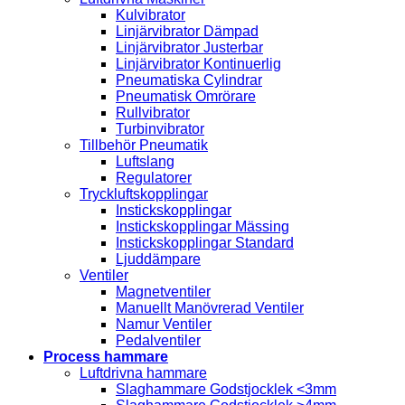
Kulvibrator
Linjärvibrator Dämpad
Linjärvibrator Justerbar
Linjärvibrator Kontinuerlig
Pneumatiska Cylindrar
Pneumatisk Omrörare
Rullvibrator
Turbinvibrator
Tillbehör Pneumatik
Luftslang
Regulatorer
Tryckluftskopplingar
Instickskopplingar
Instickskopplingar Mässing
Instickskopplingar Standard
Ljuddämpare
Ventiler
Magnetventiler
Manuellt Manövrerad Ventiler
Namur Ventiler
Pedalventiler
Process hammare
Luftdrivna hammare
Slaghammare Godstjocklek <3mm