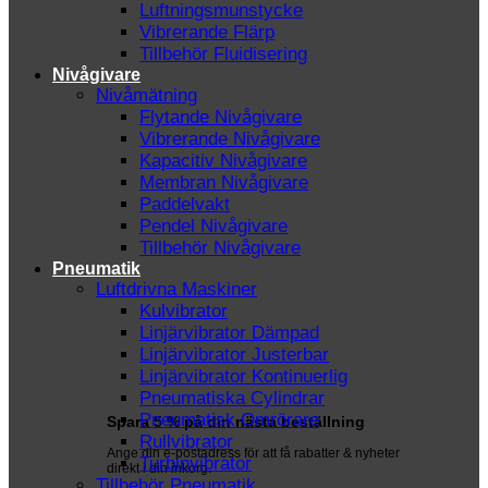
Luftningsmunstycke
Vibrerande Flärp
Tillbehör Fluidisering
Nivågivare
Nivåmätning
Flytande Nivågivare
Vibrerande Nivågivare
Kapacitiv Nivågivare
Membran Nivågivare
Paddelvakt
Pendel Nivågivare
Tillbehör Nivågivare
Pneumatik
Luftdrivna Maskiner
Kulvibrator
Linjärvibrator Dämpad
Linjärvibrator Justerbar
Linjärvibrator Kontinuerlig
Pneumatiska Cylindrar
Pneumatisk Omrörare
Spara 5 % på din nästa beställning
Rullvibrator
Ange din e-postadress för att få rabatter & nyheter
Turbinvibrator
direkt i din inkorg.
Tillbehör Pneumatik