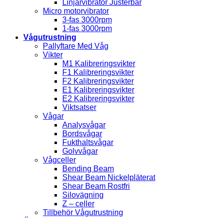
Linjärvibrator Justerbar
Micro motorvibrator
3-fas 3000rpm
1-fas 3000rpm
Vågutrustning
Pallyftare Med Våg
Vikter
M1 Kalibreringsvikter
F1 Kalibreringsvikter
F2 Kalibreringsvikter
E1 Kalibreringsvikter
E2 Kalibreringsvikter
Viktsatser
Vågar
Analysvågar
Bordsvågar
Fukthaltsvågar
Golvvågar
Vågceller
Bending Beam
Shear Beam Nickelpläterat
Shear Beam Rostfri
Silovägning
Z – celler
Tillbehör Vågutrustning