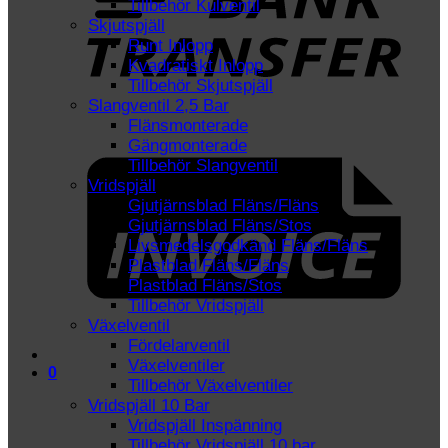
Tillbehör Kulventil
Skjutspjäll
Runt Inlopp
Kvadratiskt Inlopp
Tillbehör Skjutspjäll
Slangventil 2,5 Bar
Flänsmonterade
I
Gängmonterade
Tillbehör Slangventil
Vridspjäll
Gjutjärnsblad Fläns/Fläns
Gjutjärnsblad Fläns/Stos
Livsmedelsgodkänd Fläns/Fläns
Plastblad Fläns/Fläns
Plastblad Fläns/Stos
Tillbehör Vridspjäll
Växelventil
Fördelarventil
Växelventiler
0
Tillbehör Växelventiler
Vridspjäll 10 Bar
Vridspjäll Inspänning
Tillbehör Vridspjäll 10 bar