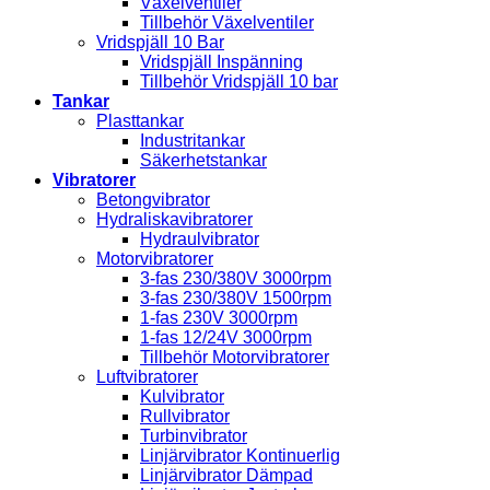
Växelventiler
Tillbehör Växelventiler
Vridspjäll 10 Bar
Vridspjäll Inspänning
Tillbehör Vridspjäll 10 bar
Tankar
Plasttankar
Industritankar
Säkerhetstankar
Vibratorer
Betongvibrator
Hydraliskavibratorer
Hydraulvibrator
Motorvibratorer
3-fas 230/380V 3000rpm
3-fas 230/380V 1500rpm
1-fas 230V 3000rpm
1-fas 12/24V 3000rpm
Tillbehör Motorvibratorer
Luftvibratorer
Kulvibrator
Rullvibrator
Turbinvibrator
Linjärvibrator Kontinuerlig
Linjärvibrator Dämpad