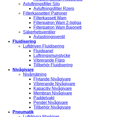
Avluftningsfilter Silo
Avluftningsfilter Rzero
Filterkassetter/ Patroner
Filterkassett Wam
Filterpatron Wam 2-ögliga
Filterpatron Wam Bajonett
Säkerhetsventiler
Avlastningsventil
Fluidisering
Luftdriven Fluidisering
Fluidpanel
Luftningsmunstycke
Vibrerande Flärp
Tillbehör Fluidisering
Nivågivare
Nivåmätning
Flytande Nivågivare
Vibrerande Nivågivare
Kapacitiv Nivågivare
Membran Nivågivare
Paddelvakt
Pendel Nivågivare
Tillbehör Nivågivare
Pneumatik
Luftdrivna Maskiner