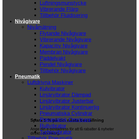
Luftningsmunstycke
Vibrerande Flärp
Tillbehör Fluidisering
Nivågivare
Nivåmätning
Flytande Nivågivare
Vibrerande Nivågivare
Kapacitiv Nivågivare
Membran Nivågivare
Paddelvakt
Pendel Nivågivare
Tillbehör Nivågivare
Pneumatik
Luftdrivna Maskiner
Kulvibrator
Linjärvibrator Dämpad
Linjärvibrator Justerbar
Linjärvibrator Kontinuerlig
Pneumatiska Cylindrar
Pneumatisk Omrörare
Spara 5 % på din nästa beställning
Rullvibrator
Ange din e-postadress för att få rabatter & nyheter
Turbinvibrator
direkt i din inkorg.
Tillbehör Pneumatik