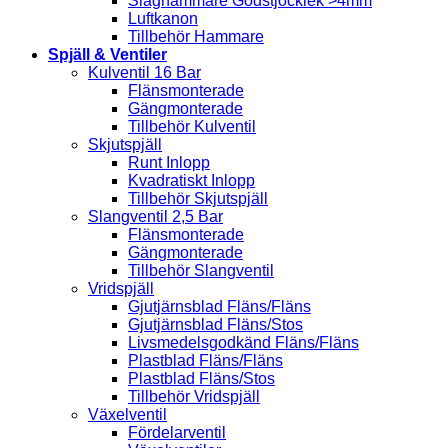
Slaghammare Godstjocklek >4mm
Luftkanon
Tillbehör Hammare
Spjäll & Ventiler
Kulventil 16 Bar
Flänsmonterade
Gängmonterade
Tillbehör Kulventil
Skjutspjäll
Runt Inlopp
Kvadratiskt Inlopp
Tillbehör Skjutspjäll
Slangventil 2,5 Bar
Flänsmonterade
Gängmonterade
Tillbehör Slangventil
Vridspjäll
Gjutjärnsblad Fläns/Fläns
Gjutjärnsblad Fläns/Stos
Livsmedelsgodkänd Fläns/Fläns
Plastblad Fläns/Fläns
Plastblad Fläns/Stos
Tillbehör Vridspjäll
Växelventil
Fördelarventil