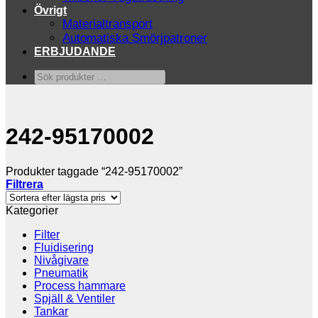
Övrigt
Materialtransport
Automatiska Smörjpatroner
ERBJUDANDE
Sök
produkter
…
242-95170002
Produkter taggade “242-95170002”
Filtrera
Kategorier
Filter
Fluidisering
Nivågivare
Pneumatik
Process hammare
Spjäll & Ventiler
Tankar