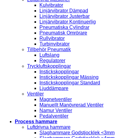
Kulvibrator
Linjärvibrator Dämpad
Linjärvibrator Justerbar
Linjärvibrator Kontinuerlig
Pneumatiska Cylindrar
Pneumatisk Omrörare
Rullvibrator
Turbinvibrator
Tillbehör Pneumatik
Luftslang
Regulatorer
Tryckluftskopplingar
Instickskopplingar
Instickskopplingar Mässing
Instickskopplingar Standard
Ljuddämpare
Ventiler
Magnetventiler
Manuellt Manövrerad Ventiler
Namur Ventiler
Pedalventiler
Process hammare
Luftdrivna hammare
Slaghammare Godstjocklek <3mm