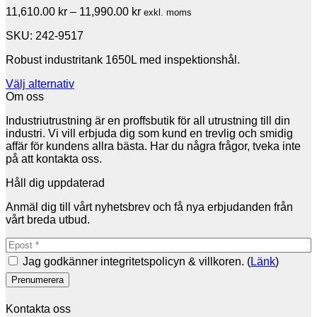
Prisintervall:
11,610.00
kr
–
11,990.00
kr
exkl. moms
11,610.00 kr
SKU: 242-9517
till
11,990.00 kr
Robust industritank 1650L med inspektionshål.
Välj alternativ
Den
Om oss
här
Industriutrustning är en proffsbutik för all utrustning till din
produkten
industri. Vi vill erbjuda dig som kund en trevlig och smidig
har
affär för kundens allra bästa. Har du några frågor, tveka inte
flera
på att kontakta oss.
varianter.
De
Håll dig uppdaterad
olika
alternativen
Anmäl dig till vårt nyhetsbrev och få nya erbjudanden från
kan
vårt breda utbud.
väljas
på
produktsidan
Jag godkänner integritetspolicyn & villkoren. (
Länk
)
Kontakta oss