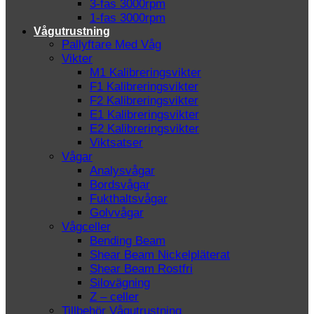
3-fas 3000rpm
1-fas 3000rpm
Vågutrustning
Pallyftare Med Våg
Vikter
M1 Kalibreringsvikter
F1 Kalibreringsvikter
F2 Kalibreringsvikter
E1 Kalibreringsvikter
E2 Kalibreringsvikter
Viktsatser
Vågar
Analysvågar
Bordsvågar
Fukthaltsvågar
Golvvågar
Vågceller
Bending Beam
Shear Beam Nickelpläterat
Shear Beam Rostfri
Silovägning
Z – celler
Tillbehör Vågutrustning