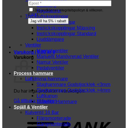
Luftslang
Regulatorer
Jag godkänner integritetspolicyn & villkoren.
(
Länk
)
Tryckluftskopplingar
Instickskopplingar
Instickskopplingar Mässing
Instickskopplingar Standard
Ljuddämpare
Ventiler
Magnetventiler
Varukorg /
0.00
kr
0
Manuellt Manövrerad Ventiler
Varukorg
Namur Ventiler
Pedalventiler
Process hammare
Luftdrivna hammare
Slaghammare Godstjocklek <3mm
Slaghammare Godstjocklek >4mm
Du har inga produkter i varukorgen.
Luftkanon
Gå tillbaka till butiken
Tillbehör Hammare
Spjäll & Ventiler
Kulventil 16 Bar
T
Flänsmonterade
Gängmonterade