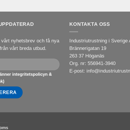
 UPPDATERAD
KONTAKTA OSS
l vårt nyhetsbrev och få nya
Industriutrustning i Sverige
från vårt breda utbud.
Brännerigatan 19
263 37 Höganäs
Org. nr: 556941-3940
E-post:
info@industriutrust
nner integritetspolicyn &
nk
)
 moms