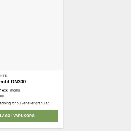
NTIL
entil DN300
r
exkl. moms
300
ledning för pulver eller granulat.
LÄGG I VARUKORG