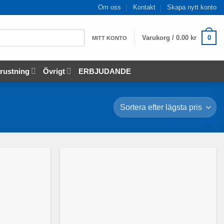
Om oss
Kontakt
Skapa nytt konto
Varukorg /
0.00
kr
0
MITT KONTO
rustning
Övrigt
ERBJUDANDE