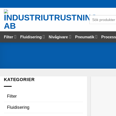
Skip
to
content
Sök
produkter
…
Filter
Fluidisering
Nivågivare
Pneumatik
Proces
KATEGORIER
Filter
Fluidisering