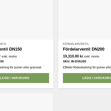
NTIL
FÖRDELARVENTIL
entil DN150
Fördelarventil DN200
r
19,310.00
kr
exkl. moms
exkl. moms
150
SKU: W-DVA200
ledning för pulver eller granulat.
Effektiv flödesledning för pulver elle
LÄGG I VARUKORG
LÄGG I VARUKOR