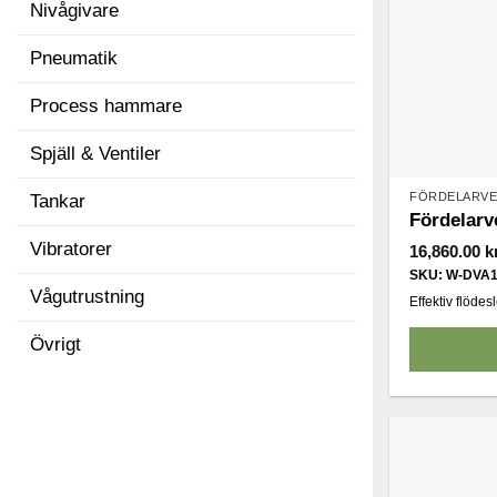
Nivågivare
Pneumatik
Process hammare
Spjäll & Ventiler
FÖRDELARVE
Tankar
Fördelarv
Vibratorer
16,860.00
k
SKU: W-DVA
Vågutrustning
Effektiv flödes
Övrigt