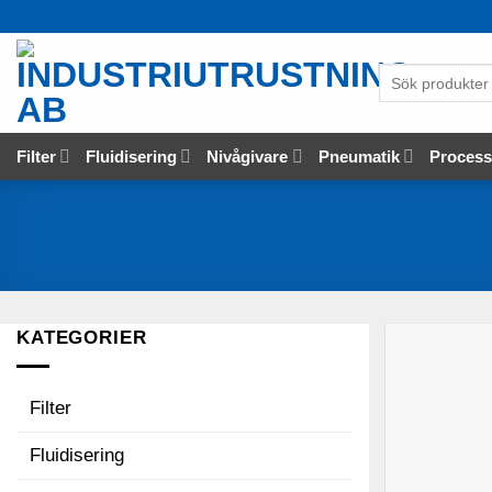
Skip
to
content
Sök
produkter
…
Filter
Fluidisering
Nivågivare
Pneumatik
Proces
KATEGORIER
Filter
Fluidisering