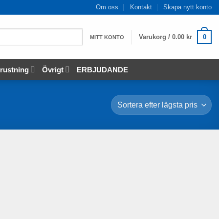
Om oss
Kontakt
Skapa nytt konto
Varukorg /
0.00
kr
0
MITT KONTO
rustning
Övrigt
ERBJUDANDE