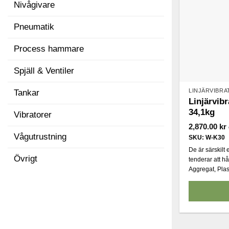
Nivågivare
Pneumatik
Process hammare
Spjäll & Ventiler
LINJÄRVIBR
Tankar
Linjärvib
34,1kg
Vibratorer
2,870.00
kr
Vågutrustning
SKU: W-K30
De är särskilt
Övrigt
tenderar att hå
Aggregat, Plas