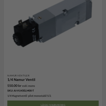
olika
alternativen
kan
väljas
på
produktsidan
NAMUR VENTILER
1/4 Namur Ventil
550.00
kr
exkl. moms
SKU: AI-VU45ELM00-T
1/4 Magnetventil pilot monostabil 5/2.
LÄGG I VARUKORG