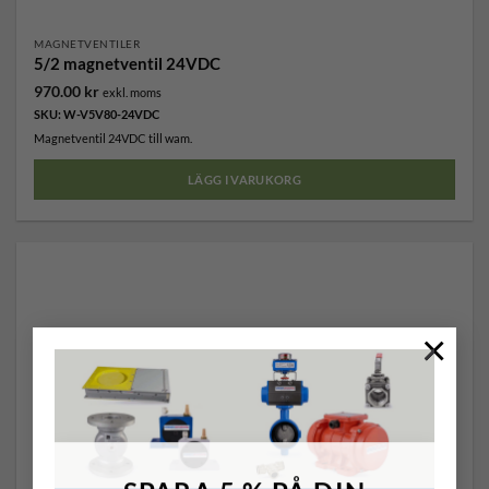
MAGNETVENTILER
5/2 magnetventil 24VDC
970.00
kr
exkl. moms
SKU: W-V5V80-24VDC
Magnetventil 24VDC till wam.
LÄGG I VARUKORG
×