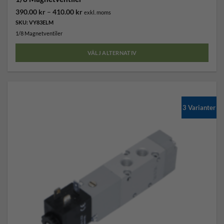
Prisintervall:
390.00
kr
–
410.00
kr
exkl. moms
390.00 kr
SKU: VY83ELM
till
410.00 kr
1/8 Magnetventiler
VÄLJ ALTERNATIV
Den
här
produkten
har
3 Varianter
flera
varianter.
De
olika
alternativen
kan
väljas
på
produktsidan