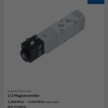
MAGNETVENTILER
1/2 Magnetventiler
Prisintervall:
1,260.00
kr
–
1,450.00
kr
exkl. moms
1,260.00 kr
SKU: VY23ELM
till