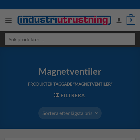
Skip
to
content
0
Sök
produkter
…
Magnetventiler
PRODUKTER TAGGADE “MAGNETVENTILER”
FILTRERA