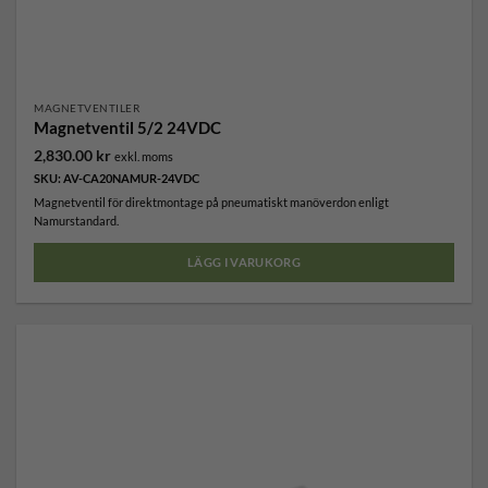
MAGNETVENTILER
Magnetventil 5/2 24VDC
2,830.00
kr
exkl. moms
SKU: AV-CA20NAMUR-24VDC
Magnetventil för direktmontage på pneumatiskt manöverdon enligt
Namurstandard.
LÄGG I VARUKORG