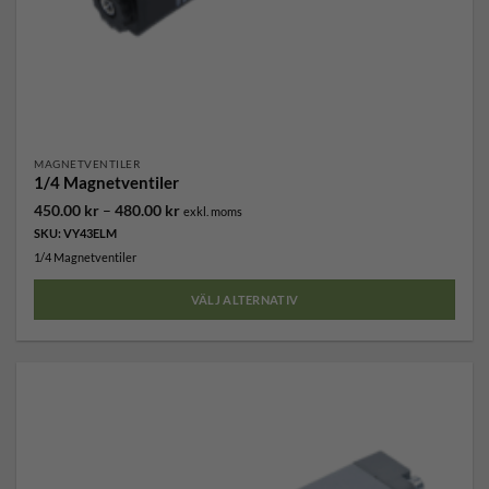
MAGNETVENTILER
1/4 Magnetventiler
Prisintervall:
450.00
kr
–
480.00
kr
exkl. moms
450.00 kr
SKU: VY43ELM
till
480.00 kr
1/4 Magnetventiler
VÄLJ ALTERNATIV
Den
här
produkten
har
flera
varianter.
De