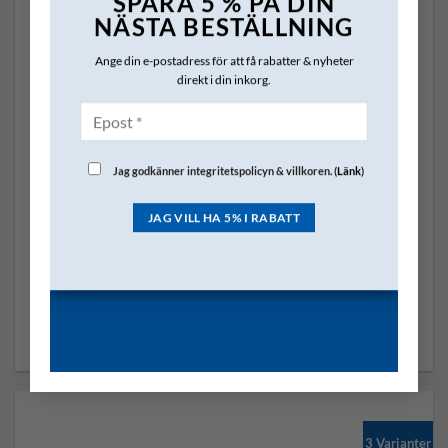
SPARA 5 % PÅ DIN
NÄSTA BESTÄLLNING
Ange din e-postadress för att få rabatter & nyheter
direkt i din inkorg.
Jag godkänner integritetspolicyn & villkoren. (
Länk
)
MAGNETVENTILER
5/2 magnetventil 220V
970.00
kr
exkl. moms
SKU: W-V5V80-220V
Magnetventil 220V till wam.
LÄGG I VARUKORG
3 Varianter