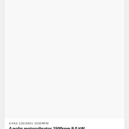
3-FAS 230/380V 1500RPM
4-polig motorvibrator 1500rpm 9,0 kW