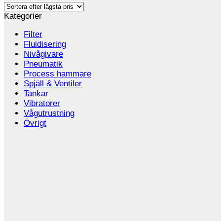
Kategorier
Filter
Fluidisering
Nivågivare
Pneumatik
Process hammare
Spjäll & Ventiler
Tankar
Vibratorer
Vågutrustning
Övrigt