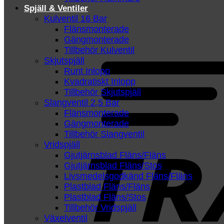
Spjäll & Ventiler
Kulventil 16 Bar
Flänsmonterade
Gängmonterade
Tillbehör Kulventil
Skjutspjäll
Runt Inlopp
Kvadratiskt Inlopp
Tillbehör Skjutspjäll
Slangventil 2,5 Bar
Flänsmonterade
Gängmonterade
Tillbehör Slangventil
Vridspjäll
Gjutjärnsblad Fläns/Fläns
Gjutjärnsblad Fläns/Stos
Livsmedelsgodkänd Fläns/Fläns
Plastblad Fläns/Fläns
Plastblad Fläns/Stos
Tillbehör Vridspjäll
Växelventil