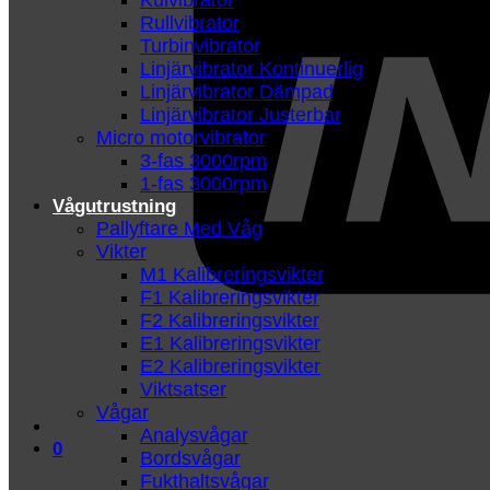
Kulvibrator
Rullvibrator
Turbinvibrator
Linjärvibrator Kontinuerlig
Linjärvibrator Dämpad
Linjärvibrator Justerbar
Micro motorvibrator
3-fas 3000rpm
1-fas 3000rpm
Vågutrustning
Pallyftare Med Våg
Vikter
M1 Kalibreringsvikter
F1 Kalibreringsvikter
F2 Kalibreringsvikter
E1 Kalibreringsvikter
E2 Kalibreringsvikter
Viktsatser
Vågar
Analysvågar
0
Bordsvågar
Fukthaltsvågar