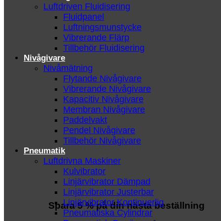
Luftdriven Fluidisering
Fluidpanel
Luftningsmunstycke
Vibrerande Flärp
Tillbehör Fluidisering
Nivågivare
Nivåmätning
Flytande Nivågivare
Vibrerande Nivågivare
Kapacitiv Nivågivare
Membran Nivågivare
Paddelvakt
Pendel Nivågivare
Tillbehör Nivågivare
Pneumatik
Luftdrivna Maskiner
Kulvibrator
Linjärvibrator Dämpad
Linjärvibrator Justerbar
Linjärvibrator Kontinuerlig
Spara 5 % på din nästa beställning
Pneumatiska Cylindrar