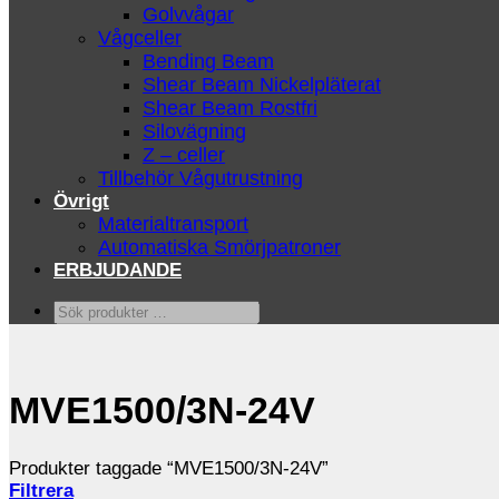
Golvvågar
Vågceller
Bending Beam
Shear Beam Nickelpläterat
Shear Beam Rostfri
Silovägning
Z – celler
Tillbehör Vågutrustning
Övrigt
Materialtransport
Automatiska Smörjpatroner
ERBJUDANDE
Sök
produkter
…
MVE1500/3N-24V
Produkter taggade “MVE1500/3N-24V”
Filtrera