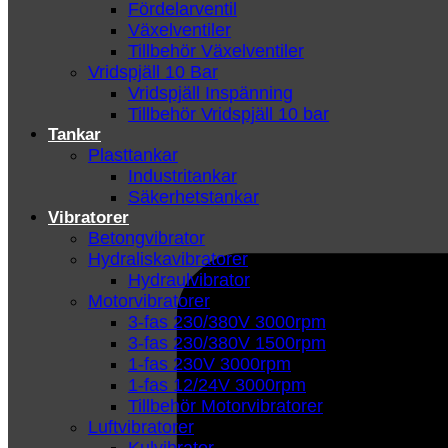
Fördelarventil
Växelventiler
Tillbehör Växelventiler
Vridspjäll 10 Bar
Vridspjäll Inspänning
Tillbehör Vridspjäll 10 bar
Tankar
Plasttankar
Industritankar
Säkerhetstankar
Vibratorer
Betongvibrator
Hydraliskavibratorer
Hydraulvibrator
Motorvibratorer
3-fas 230/380V 3000rpm
3-fas 230/380V 1500rpm
1-fas 230V 3000rpm
1-fas 12/24V 3000rpm
Tillbehör Motorvibratorer
Luftvibratorer