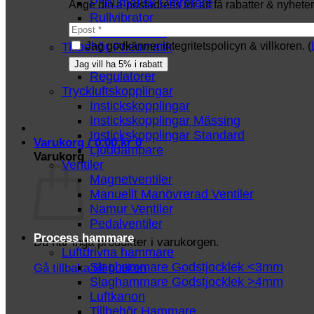
Pneumatisk Omrörare
Ange din e-postadress för att få rabatter & nyheter 
Rullvibrator
Turbinvibrator
Tillbehör Pneumatik
Jag godkänner integritetspolicyn & villkoren. (
Luftslang
Regulatorer
Tryckluftskopplingar
Instickskopplingar
Instickskopplingar Mässing
Instickskopplingar Standard
Varukorg /
0.00
kr
0
Ljuddämpare
Varukorg
Ventiler
Magnetventiler
Manuellt Manövrerad Ventiler
Namur Ventiler
Pedalventiler
Process hammare
Du har inga produkter i varukorgen.
Luftdrivna hammare
Slaghammare Godstjocklek <3mm
Gå tillbaka till butiken
Slaghammare Godstjocklek >4mm
Luftkanon
Tillbehör Hammare