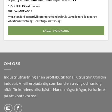
1,680.00
kr
exkl. moms
SPARA 5 % PÅ DIN
SKU: W-MVE 40/15
NÄSTA BESTÄLLNING
MVE Standard industrivibrator för utvändigt bruk. Lämplig för alla typer av
vibrationsutrustning. Centrifugalkraft 25 kg.
Ange din e-postadress för att få rabatter & nyheter
direkt i din inkorg.
LÄGG I VARUKORG
Jag godkänner integritetspolicyn & villkoren. (
Länk
)
OM OSS
Industriutrustning är en proffsbutik för all utrustning till din
industri. Vi vill erbjuda dig som kund en trevlig och smidig
affär för kundens allra bästa. Har du några frågor, tveka inte
på att kontakta oss.