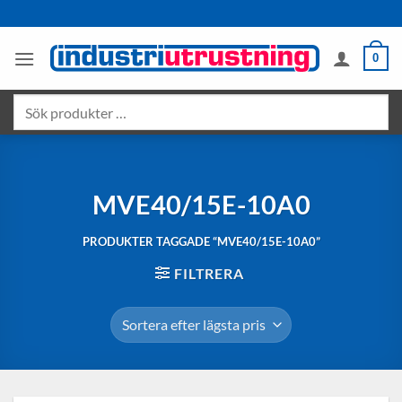
Skip
to
content
0
Sök
produkter
…
MVE40/15E-10A0
PRODUKTER TAGGADE “MVE40/15E-10A0”
FILTRERA