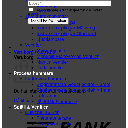
Luftslang
Regulatorer
Jag godkänner integritetspolicyn & villkoren.
(
Länk
)
Tryckluftskopplingar
Instickskopplingar
Instickskopplingar Mässing
Instickskopplingar Standard
Ljuddämpare
Ventiler
Magnetventiler
Varukorg /
0.00
kr
0
Manuellt Manövrerad Ventiler
Varukorg
Namur Ventiler
Pedalventiler
Process hammare
Luftdrivna hammare
Slaghammare Godstjocklek <3mm
Slaghammare Godstjocklek >4mm
Du har inga produkter i varukorgen.
Luftkanon
Gå tillbaka till butiken
Tillbehör Hammare
Spjäll & Ventiler
Kulventil 16 Bar
T
Flänsmonterade
Gängmonterade