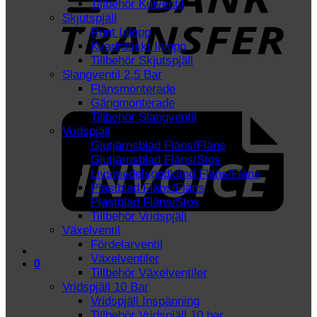
Tillbehör Kulventil
Skjutspjäll
Runt Inlopp
Kvadratiskt Inlopp
Tillbehör Skjutspjäll
Slangventil 2,5 Bar
Flänsmonterade
I
Gängmonterade
Tillbehör Slangventil
Vridspjäll
Gjutjärnsblad Fläns/Fläns
Gjutjärnsblad Fläns/Stos
Livsmedelsgodkänd Fläns/Fläns
Plastblad Fläns/Fläns
Plastblad Fläns/Stos
Tillbehör Vridspjäll
Växelventil
Fördelarventil
Växelventiler
0
Tillbehör Växelventiler
Vridspjäll 10 Bar
Vridspjäll Inspänning
Tillbehör Vridspjäll 10 bar