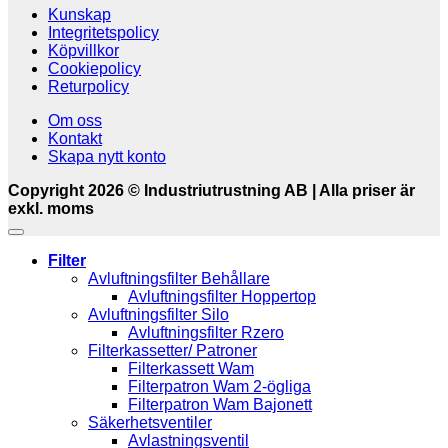
Kunskap
Integritetspolicy
Köpvillkor
Cookiepolicy
Returpolicy
Om oss
Kontakt
Skapa nytt konto
Copyright 2026 © Industriutrustning AB | Alla priser är
exkl. moms
Filter
Avluftningsfilter Behållare
Avluftningsfilter Hoppertop
Avluftningsfilter Silo
Avluftningsfilter Rzero
Filterkassetter/ Patroner
Filterkassett Wam
Filterpatron Wam 2-ögliga
Filterpatron Wam Bajonett
Säkerhetsventiler
Avlastningsventil