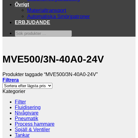
Övrigt
Materialtransport
Automatiska Smörjpatroner
ERBJUDANDE
Sök
produkter
…
MVE500/3N-40A0-24V
Produkter taggade “MVE500/3N-40A0-24V”
Filtrera
Kategorier
Filter
Fluidisering
Nivågivare
Pneumatik
Process hammare
Spjäll & Ventiler
Tankar