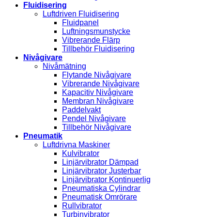
Fluidisering
Luftdriven Fluidisering
Fluidpanel
Luftningsmunstycke
Vibrerande Flärp
Tillbehör Fluidisering
Nivågivare
Nivåmätning
Flytande Nivågivare
Vibrerande Nivågivare
Kapacitiv Nivågivare
Membran Nivågivare
Paddelvakt
Pendel Nivågivare
Tillbehör Nivågivare
Pneumatik
Luftdrivna Maskiner
Kulvibrator
Linjärvibrator Dämpad
Linjärvibrator Justerbar
Linjärvibrator Kontinuerlig
Pneumatiska Cylindrar
Pneumatisk Omrörare
Rullvibrator
Turbinvibrator