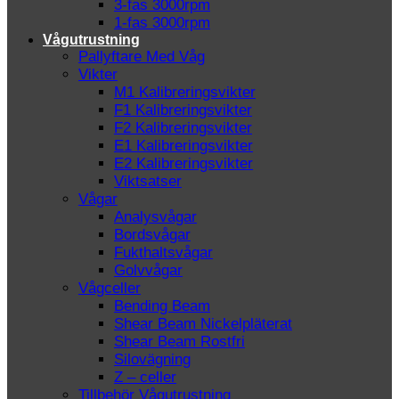
3-fas 3000rpm
1-fas 3000rpm
Vågutrustning
Pallyftare Med Våg
Vikter
M1 Kalibreringsvikter
F1 Kalibreringsvikter
F2 Kalibreringsvikter
E1 Kalibreringsvikter
E2 Kalibreringsvikter
Viktsatser
Vågar
Analysvågar
Bordsvågar
Fukthaltsvågar
Golvvågar
Vågceller
Bending Beam
Shear Beam Nickelpläterat
Shear Beam Rostfri
Silovägning
Z – celler
Tillbehör Vågutrustning