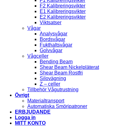
F1 Kalibreringsvikter
F2 Kalibreringsvikter
E1 Kalibreringsvikter
E2 Kalibreringsvikter
Viktsatser
Vågar
Analysvågar
Bordsvågar
Fukthaltsvågar
Golvvågar
Vågceller
Bending Beam
Shear Beam Nickelpläterat
Shear Beam Rostfri
Silovägning
Z – celler
Tillbehör Vågutrustning
Övrigt
Materialtransport
Automatiska Smörjpatroner
ERBJUDANDE
Logga in
MITT KONTO