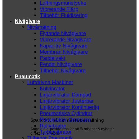
Luftningsmunstycke
Vibrerande Flärp
Tillbehör Fluidisering
Nivågivare
Nivåmätning
Flytande Nivågivare
Vibrerande Nivågivare
Kapacitiv Nivågivare
Membran Nivågivare
Paddelvakt
Pendel Nivågivare
Tillbehör Nivågivare
Pneumatik
Luftdrivna Maskiner
Kulvibrator
Linjärvibrator Dämpad
Linjärvibrator Justerbar
Linjärvibrator Kontinuerlig
Pneumatiska Cylindrar
Pneumatisk Omrörare
Spara 5 % på din nästa beställning
Rullvibrator
Ange din e-postadress för att få rabatter & nyheter
Turbinvibrator
direkt i din inkorg.
Tillbehör Pneumatik