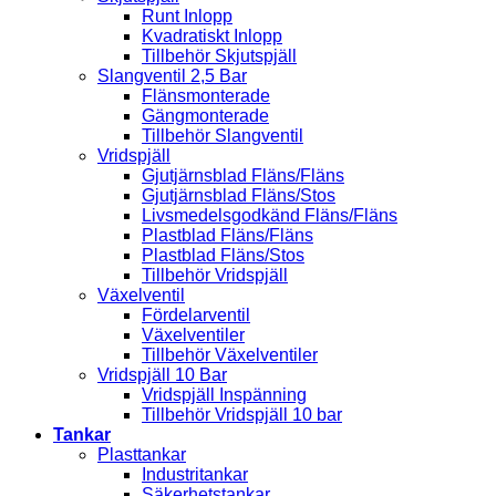
Runt Inlopp
Kvadratiskt Inlopp
Tillbehör Skjutspjäll
Slangventil 2,5 Bar
Flänsmonterade
Gängmonterade
Tillbehör Slangventil
Vridspjäll
Gjutjärnsblad Fläns/Fläns
Gjutjärnsblad Fläns/Stos
Livsmedelsgodkänd Fläns/Fläns
Plastblad Fläns/Fläns
Plastblad Fläns/Stos
Tillbehör Vridspjäll
Växelventil
Fördelarventil
Växelventiler
Tillbehör Växelventiler
Vridspjäll 10 Bar
Vridspjäll Inspänning
Tillbehör Vridspjäll 10 bar
Tankar
Plasttankar
Industritankar
Säkerhetstankar