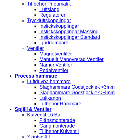
Tillbehör Pneumatik
Luftslang
Regulatorer
Tryckluftskopplingar
Instickskopplingar
Instickskopplingar Mässing
Instickskopplingar Standard
Ljuddämpare
Ventiler
Magnetventiler
Manuellt Manövrerad Ventiler
Namur Ventiler
Pedalventiler
Process hammare
Luftdrivna hammare
Slaghammare Godstjocklek <3mm
Slaghammare Godstjocklek >4mm
Luftkanon
Tillbehör Hammare
Spjäll & Ventiler
Kulventil 16 Bar
Flänsmonterade
Gängmonterade
Tillbehör Kulventil
Skjutspjäll