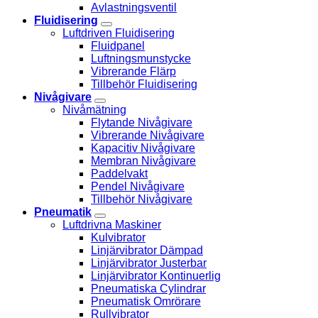
Avlastningsventil
Fluidisering
Luftdriven Fluidisering
Fluidpanel
Luftningsmunstycke
Vibrerande Flärp
Tillbehör Fluidisering
Nivågivare
Nivåmätning
Flytande Nivågivare
Vibrerande Nivågivare
Kapacitiv Nivågivare
Membran Nivågivare
Paddelvakt
Pendel Nivågivare
Tillbehör Nivågivare
Pneumatik
Luftdrivna Maskiner
Kulvibrator
Linjärvibrator Dämpad
Linjärvibrator Justerbar
Linjärvibrator Kontinuerlig
Pneumatiska Cylindrar
Pneumatisk Omrörare
Rullvibrator