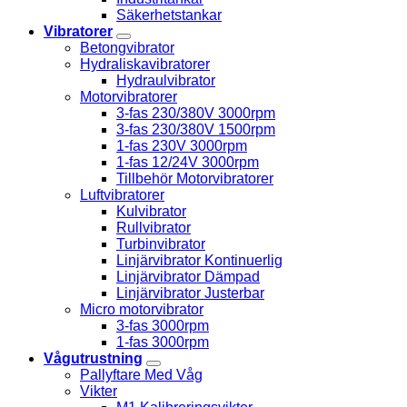
Säkerhetstankar
Vibratorer
Betongvibrator
Hydraliskavibratorer
Hydraulvibrator
Motorvibratorer
3-fas 230/380V 3000rpm
3-fas 230/380V 1500rpm
1-fas 230V 3000rpm
1-fas 12/24V 3000rpm
Tillbehör Motorvibratorer
Luftvibratorer
Kulvibrator
Rullvibrator
Turbinvibrator
Linjärvibrator Kontinuerlig
Linjärvibrator Dämpad
Linjärvibrator Justerbar
Micro motorvibrator
3-fas 3000rpm
1-fas 3000rpm
Vågutrustning
Pallyftare Med Våg
Vikter