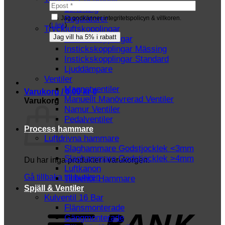
Luftslang
Regulatorer
Jag godkänner integritetspolicyn & villkoren.
(
Länk
)
Tryckluftskopplingar
Instickskopplingar
Instickskopplingar Mässing
Instickskopplingar Standard
Ljuddämpare
Ventiler
Magnetventiler
Varukorg /
0.00
kr
0
Manuellt Manövrerad Ventiler
Varukorg
Namur Ventiler
Pedalventiler
Process hammare
Luftdrivna hammare
Slaghammare Godstjocklek <3mm
Slaghammare Godstjocklek >4mm
Du har inga produkter i varukorgen.
Luftkanon
Gå tillbaka till butiken
Tillbehör Hammare
Spjäll & Ventiler
Kulventil 16 Bar
T
Flänsmonterade
Gängmonterade