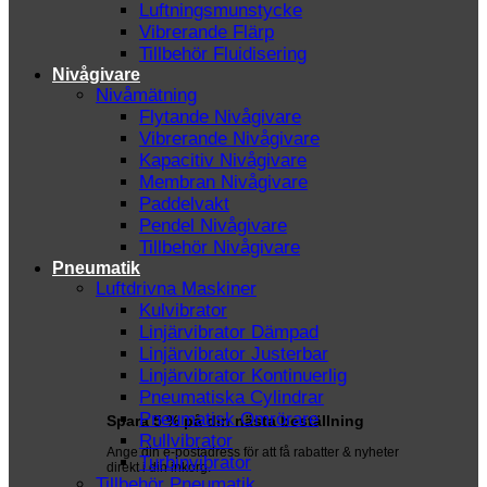
Luftningsmunstycke
Vibrerande Flärp
Tillbehör Fluidisering
Nivågivare
Nivåmätning
Flytande Nivågivare
Vibrerande Nivågivare
Kapacitiv Nivågivare
Membran Nivågivare
Paddelvakt
Pendel Nivågivare
Tillbehör Nivågivare
Pneumatik
Luftdrivna Maskiner
Kulvibrator
Linjärvibrator Dämpad
Linjärvibrator Justerbar
Linjärvibrator Kontinuerlig
Pneumatiska Cylindrar
Pneumatisk Omrörare
Spara 5 % på din nästa beställning
Rullvibrator
Ange din e-postadress för att få rabatter & nyheter
Turbinvibrator
direkt i din inkorg.
Tillbehör Pneumatik