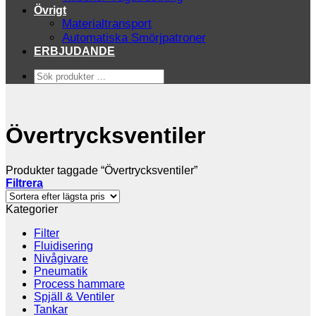
Övrigt
Materialtransport
Automatiska Smörjpatroner
ERBJUDANDE
Sök
produkter
…
Övertrycksventiler
Produkter taggade “Övertrycksventiler”
Filtrera
Kategorier
Filter
Fluidisering
Nivågivare
Pneumatik
Process hammare
Spjäll & Ventiler
Tankar