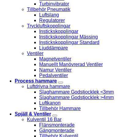
Turbinvibrator
Tillbehör Pneumatik
Luftslang
Regulatorer
Tryckluftskopplingar
Instickskopplingar
Instickskopplingar Mässing
Instickskopplingar Standard
Ljuddämpare
Ventiler
Magnetventiler
Manuellt Manövrerad Ventiler
Namur Ventiler
Pedalventiler
Process hammare
Luftdrivna hammare
Slaghammare Godstjocklek <3mm
Slaghammare Godstjocklek >4mm
Luftkanon
Tillbehör Hammare
Spjäll & Ventiler
Kulventil 16 Bar
Flänsmonterade
Gängmonterade
Tillbehör Kulventil