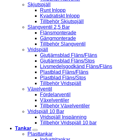
Skjutspjäll
Runt Inlopp
Kvadratiskt Inlopp
Tillbehör Skjutspjäll
Slangventil 2,5 Bar
Flänsmonterade
Gängmonterade
Tillbehör Slangventil
Vridspjäll
Gjutjärnsblad Fläns/Fläns
Gjutjärnsblad Fläns/Stos
Livsmedelsgodkänd Fläns/Fläns
Plastblad Fläns/Fläns
Plastblad Fläns/Stos
Tillbehör Vridspjäll
Växelventil
Fördelarventil
Växelventiler
Tillbehör Växelventiler
Vridspjäll 10 Bar
Vridspjäll Inspänning
Tillbehör Vridspjäll 10 bar
Tankar
Plasttankar
Industritankar