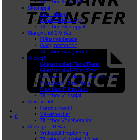
Tillbehör Kulventil
Skjutspjäll
Runt Inlopp
Kvadratiskt Inlopp
Tillbehör Skjutspjäll
Slangventil 2,5 Bar
Flänsmonterade
I
Gängmonterade
Tillbehör Slangventil
Vridspjäll
Gjutjärnsblad Fläns/Fläns
Gjutjärnsblad Fläns/Stos
Livsmedelsgodkänd Fläns/Fläns
Plastblad Fläns/Fläns
Plastblad Fläns/Stos
Tillbehör Vridspjäll
Växelventil
Fördelarventil
Växelventiler
0
Tillbehör Växelventiler
Vridspjäll 10 Bar
Vridspjäll Inspänning
Tillbehör Vridspjäll 10 bar