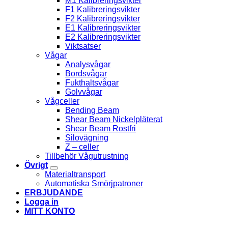
M1 Kalibreringsvikter
F1 Kalibreringsvikter
F2 Kalibreringsvikter
E1 Kalibreringsvikter
E2 Kalibreringsvikter
Viktsatser
Vågar
Analysvågar
Bordsvågar
Fukthaltsvågar
Golvvågar
Vågceller
Bending Beam
Shear Beam Nickelpläterat
Shear Beam Rostfri
Silovägning
Z – celler
Tillbehör Vågutrustning
Övrigt
Materialtransport
Automatiska Smörjpatroner
ERBJUDANDE
Logga in
MITT KONTO