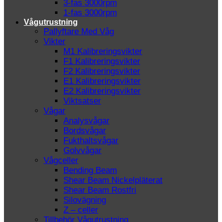
3-fas 3000rpm
1-fas 3000rpm
Vågutrustning
Pallyftare Med Våg
Vikter
M1 Kalibreringsvikter
F1 Kalibreringsvikter
F2 Kalibreringsvikter
E1 Kalibreringsvikter
E2 Kalibreringsvikter
Viktsatser
Vågar
Analysvågar
Bordsvågar
Fukthaltsvågar
Golvvågar
Vågceller
Bending Beam
Shear Beam Nickelpläterat
Shear Beam Rostfri
Silovägning
Z – celler
Tillbehör Vågutrustning