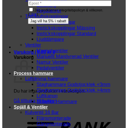
Luftslang
Regulatorer
Jag godkänner integritetspolicyn & villkoren.
(
Länk
)
Tryckluftskopplingar
Instickskopplingar
Instickskopplingar Mässing
Instickskopplingar Standard
Ljuddämpare
Ventiler
Magnetventiler
Varukorg /
0.00
kr
0
Manuellt Manövrerad Ventiler
Varukorg
Namur Ventiler
Pedalventiler
Process hammare
Luftdrivna hammare
Slaghammare Godstjocklek <3mm
Slaghammare Godstjocklek >4mm
Du har inga produkter i varukorgen.
Luftkanon
Gå tillbaka till butiken
Tillbehör Hammare
Spjäll & Ventiler
Kulventil 16 Bar
T
Flänsmonterade
Gängmonterade