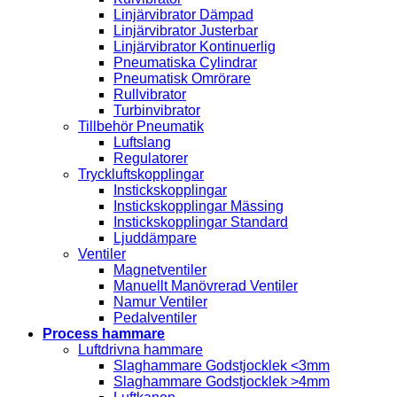
Linjärvibrator Dämpad
Linjärvibrator Justerbar
Linjärvibrator Kontinuerlig
Pneumatiska Cylindrar
Pneumatisk Omrörare
Rullvibrator
Turbinvibrator
Tillbehör Pneumatik
Luftslang
Regulatorer
Tryckluftskopplingar
Instickskopplingar
Instickskopplingar Mässing
Instickskopplingar Standard
Ljuddämpare
Ventiler
Magnetventiler
Manuellt Manövrerad Ventiler
Namur Ventiler
Pedalventiler
Process hammare
Luftdrivna hammare
Slaghammare Godstjocklek <3mm
Slaghammare Godstjocklek >4mm