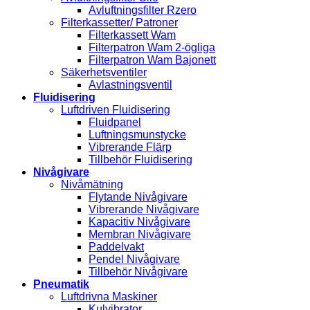
Avluftningsfilter Rzero
Filterkassetter/ Patroner
Filterkassett Wam
Filterpatron Wam 2-ögliga
Filterpatron Wam Bajonett
Säkerhetsventiler
Avlastningsventil
Fluidisering
Luftdriven Fluidisering
Fluidpanel
Luftningsmunstycke
Vibrerande Flärp
Tillbehör Fluidisering
Nivågivare
Nivåmätning
Flytande Nivågivare
Vibrerande Nivågivare
Kapacitiv Nivågivare
Membran Nivågivare
Paddelvakt
Pendel Nivågivare
Tillbehör Nivågivare
Pneumatik
Luftdrivna Maskiner
Kulvibrator