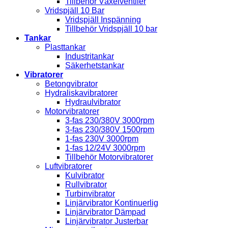
Tillbehör Växelventiler
Vridspjäll 10 Bar
Vridspjäll Inspänning
Tillbehör Vridspjäll 10 bar
Tankar
Plasttankar
Industritankar
Säkerhetstankar
Vibratorer
Betongvibrator
Hydraliskavibratorer
Hydraulvibrator
Motorvibratorer
3-fas 230/380V 3000rpm
3-fas 230/380V 1500rpm
1-fas 230V 3000rpm
1-fas 12/24V 3000rpm
Tillbehör Motorvibratorer
Luftvibratorer
Kulvibrator
Rullvibrator
Turbinvibrator
Linjärvibrator Kontinuerlig
Linjärvibrator Dämpad
Linjärvibrator Justerbar