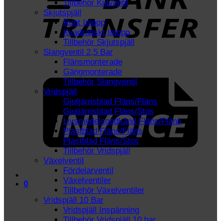
Tillbehör Kulventil
Skjutspjäll
Runt Inlopp
Kvadratiskt Inlopp
Tillbehör Skjutspjäll
Slangventil 2,5 Bar
Flänsmonterade
I
Gängmonterade
Tillbehör Slangventil
Vridspjäll
Gjutjärnsblad Fläns/Fläns
Gjutjärnsblad Fläns/Stos
Livsmedelsgodkänd Fläns/Fläns
Plastblad Fläns/Fläns
Plastblad Fläns/Stos
Tillbehör Vridspjäll
Växelventil
Fördelarventil
Växelventiler
0
Tillbehör Växelventiler
Vridspjäll 10 Bar
Vridspjäll Inspänning
Tillbehör Vridspjäll 10 bar