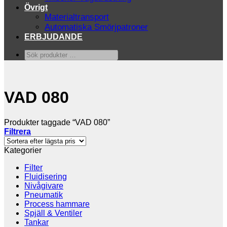
Övrigt
Materialtransport
Automatiska Smörjpatroner
ERBJUDANDE
Sök
produkter
…
VAD 080
Produkter taggade “VAD 080”
Filtrera
Kategorier
Filter
Fluidisering
Nivågivare
Pneumatik
Process hammare
Spjäll & Ventiler
Tankar