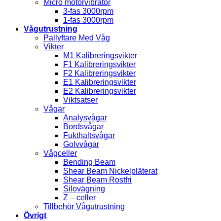
Micro motorvibrator
3-fas 3000rpm
1-fas 3000rpm
Vågutrustning
Pallyftare Med Våg
Vikter
M1 Kalibreringsvikter
F1 Kalibreringsvikter
F2 Kalibreringsvikter
E1 Kalibreringsvikter
E2 Kalibreringsvikter
Viktsatser
Vågar
Analysvågar
Bordsvågar
Fukthaltsvågar
Golvvågar
Vågceller
Bending Beam
Shear Beam Nickelpläterat
Shear Beam Rostfri
Silovägning
Z – celler
Tillbehör Vågutrustning
Övrigt