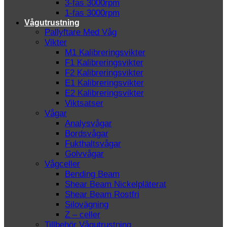
3-fas 3000rpm
1-fas 3000rpm
Vågutrustning
Pallyftare Med Våg
Vikter
M1 Kalibreringsvikter
F1 Kalibreringsvikter
F2 Kalibreringsvikter
E1 Kalibreringsvikter
E2 Kalibreringsvikter
Viktsatser
Vågar
Analysvågar
Bordsvågar
Fukthaltsvågar
Golvvågar
Vågceller
Bending Beam
Shear Beam Nickelpläterat
Shear Beam Rostfri
Silovägning
Z – celler
Tillbehör Vågutrustning