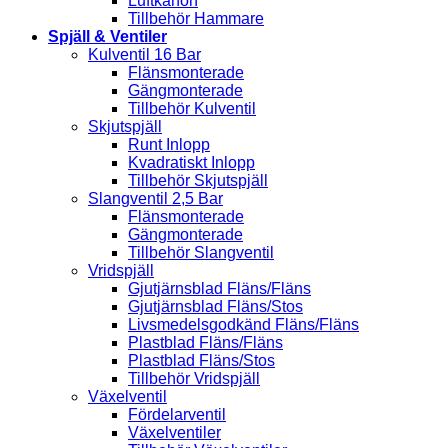
Luftkanon
Tillbehör Hammare
Spjäll & Ventiler
Kulventil 16 Bar
Flänsmonterade
Gängmonterade
Tillbehör Kulventil
Skjutspjäll
Runt Inlopp
Kvadratiskt Inlopp
Tillbehör Skjutspjäll
Slangventil 2,5 Bar
Flänsmonterade
Gängmonterade
Tillbehör Slangventil
Vridspjäll
Gjutjärnsblad Fläns/Fläns
Gjutjärnsblad Fläns/Stos
Livsmedelsgodkänd Fläns/Fläns
Plastblad Fläns/Fläns
Plastblad Fläns/Stos
Tillbehör Vridspjäll
Växelventil
Fördelarventil
Växelventiler