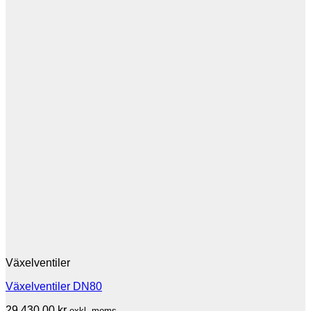
Växelventiler
Växelventiler DN80
29,430.00
kr
exkl. moms