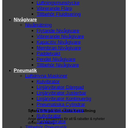
Luftningsmunstycke
Vibrerande Flärp
Tillbehör Fluidisering
Nivågivare
Nivåmätning
Flytande Nivågivare
Vibrerande Nivågivare
Kapacitiv Nivågivare
Membran Nivågivare
Paddelvakt
Pendel Nivågivare
Tillbehör Nivågivare
Pneumatik
Luftdrivna Maskiner
Kulvibrator
Linjärvibrator Dämpad
Linjärvibrator Justerbar
Linjärvibrator Kontinuerlig
Pneumatiska Cylindrar
Pneumatisk Omrörare
Spara 5 % på din nästa beställning
Rullvibrator
Ange din e-postadress för att få rabatter & nyheter
Turbinvibrator
direkt i din inkorg.
Tillbehör Pneumatik