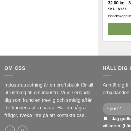
32.00
kr
–
3
SKU: A123
Instickskoppling
Den
här
produkten
har
flera
OM OSS
HÅLL DIG
varianter.
De
Industriutrustning är en proffsbutik för all
Anmäl dig til
olika
utrustning till din industri. Vi vill erbjuda
erbjudanden 
alternativen
dig som kund en trevlig och smidig affär
kan
för kundens allra bästa. Har du några
väljas
frågor, tveka inte på att kontakta oss.
på
Jag godkä
produktsida
villkoren. (
Lä