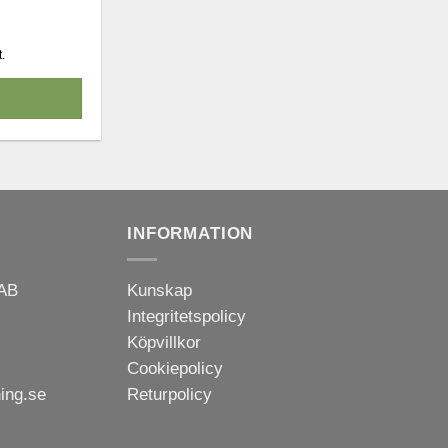
l:
.
V
INFORMATION
 AB
Kunskap
Integritetspolicy
Köpvillkor
Cookiepolicy
ning.se
Returpolicy