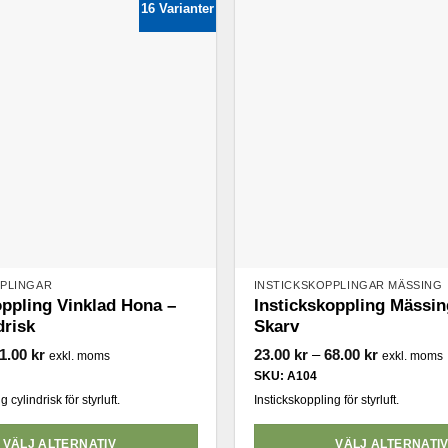
16 Varianter
flera
varianter.
De
olika
alternativen
kan
väljas
på
produktsidan
n
PPLINGAR
INSTICKSKOPPLINGAR MÄSSING
oppling Vinklad Hona –
Instickskoppling Mässin
drisk
Skarv
Prisintervall:
Prisinterval
1.00
kr
23.00
kr
–
68.00
kr
exkl. moms
exkl. moms
14.00 kr
23.00 kr
SKU: A104
till
till
41.00 kr
68.00 kr
 cylindrisk för styrluft.
Instickskoppling för styrluft.
VÄLJ ALTERNATIV
VÄLJ ALTERNATI