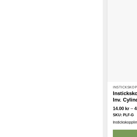
flera
varianter.
De
olika
alternativen
kan
väljas
på
produktsida
INSTICKSKO
Insticksk
Inv. Cylin
14.00
kr
–
4
SKU: PLF-G
Instickskoppling