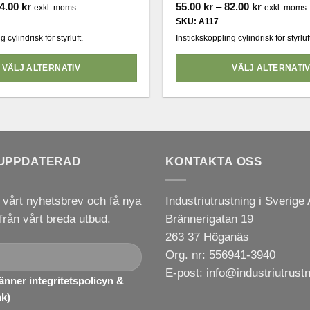
Prisintervall:
Prisinterval
4.00
kr
55.00
kr
–
82.00
kr
exkl. moms
exkl. moms
32.00 kr
55.00 kr
SKU: A117
till
till
34.00 kr
82.00 kr
 cylindrisk för styrluft.
Instickskoppling cylindrisk för styrluft
VÄLJ ALTERNATIV
VÄLJ ALTERNATI
Den
här
produkten
har
flera
 UPPDATERAD
KONTAKTA OSS
varianter.
De
l vårt nyhetsbrev och få nya
Industriutrustning i Sverige
olika
från vårt breda utbud.
Brännerigatan 19
alternativen
263 37 Höganäs
kan
Org. nr: 556941-3940
väljas
E-post:
info@industriutrust
på
nner integritetspolicyn &
n
produktsidan
nk
)