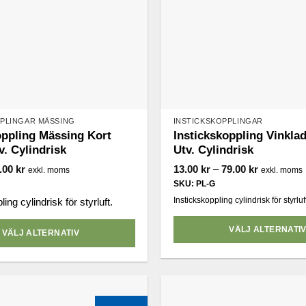
PPLINGAR MÄSSING
INSTICKSKOPPLINGAR
oppling Mässing Kort
Instickskoppling Vinkla
v. Cylindrisk
Utv. Cylindrisk
Prisintervall:
Prisinterval
.00
kr
13.00
kr
–
79.00
kr
exkl. moms
exkl. moms
0.00 kr
13.00 kr
SKU: PL-G
till
till
37.00 kr
79.00 kr
Instickskoppling cylindrisk för styrluft
ing cylindrisk för styrluft.
VÄLJ ALTERNATI
VÄLJ ALTERNATIV
Den
här
produkten
har