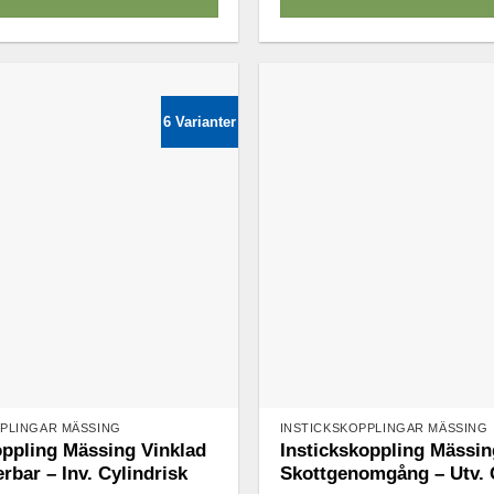
Den
här
produkten
har
6 Varianter
flera
varianter.
De
olika
alternativen
kan
väljas
på
n
produktsidan
PPLINGAR MÄSSING
INSTICKSKOPPLINGAR MÄSSING
oppling Mässing Vinklad
Instickskoppling Mässin
rbar – Inv. Cylindrisk
Skottgenomgång – Utv. 