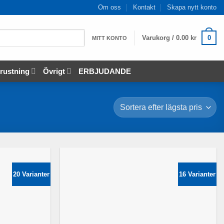
Om oss
Kontakt
Skapa nytt konto
Varukorg /
0.00
kr
0
MITT KONTO
rustning
Övrigt
ERBJUDANDE
20 Varianter
16 Varianter