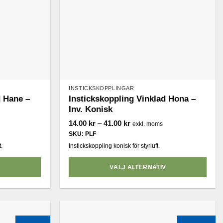
INSTICKSKOPPLINGAR
d Hane –
Instickskoppling Vinklad Hona –
Inv. Konisk
l:
Prisintervall:
14.00
kr
–
41.00
kr
exkl. moms
14.00 kr
SKU: PLF
till
41.00 kr
.
Instickskoppling konisk för styrluft.
V
VÄLJ ALTERNATIV
Den
här
produkten
har