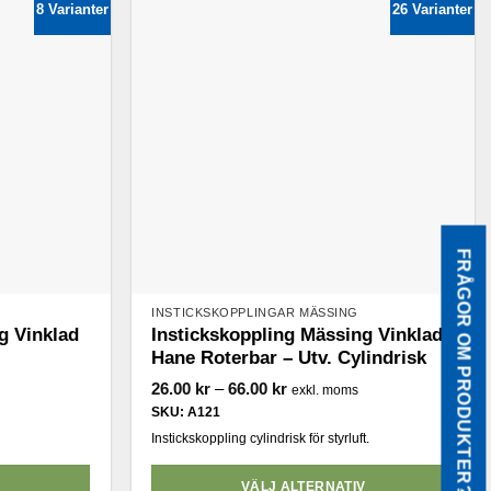
8 Varianter
26 Varianter
flera
varianter.
De
olika
alternativen
kan
väljas
på
produktsidan
FRÅGOR OM PRODUKTER?
INSTICKSKOPPLINGAR MÄSSING
g Vinklad
Instickskoppling Mässing Vinklad
Hane Roterbar – Utv. Cylindrisk
l:
Prisintervall:
26.00
kr
–
66.00
kr
exkl. moms
26.00 kr
SKU: A121
till
66.00 kr
Instickskoppling cylindrisk för styrluft.
V
VÄLJ ALTERNATIV