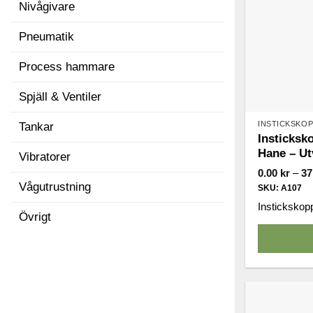
Nivågivare
Pneumatik
Process hammare
Spjäll & Ventiler
INSTICKSKO
Tankar
Insticksk
Hane – Ut
Vibratorer
0.00
kr
–
37
Vågutrustning
SKU: A107
Instickskoppl
Övrigt
Den
här
produkten
har