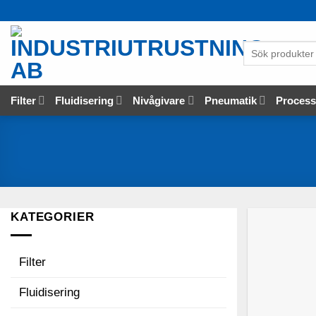
Skip
to
content
Sök
produkter
…
Filter
Fluidisering
Nivågivare
Pneumatik
Proces
KATEGORIER
Filter
Fluidisering