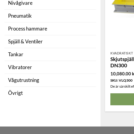
Nivågivare
Pneumatik
Process hammare
A
Spjäll & Ventiler
KVADRATISKT
Tankar
Skjutspjäl
DN300
Vibratorer
10,080.00
k
Vågutrustning
SKU: VLQ300
De är särskilt 
Övrigt
Den
här
produkten
har