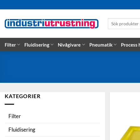
Skip
to
content
Sök
produkter
…
Filter
Fluidisering
Nivågivare
Pneumatik
Process
KATEGORIER
Filter
Fluidisering