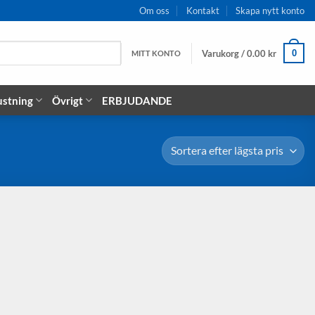
Om oss
Kontakt
Skapa nytt konto
Varukorg /
0.00
kr
0
MITT KONTO
ustning
Övrigt
ERBJUDANDE
×