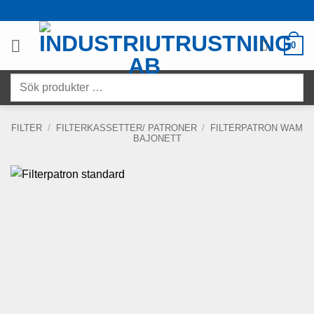
Skip
to
content
0
Sök
produkter
…
FILTER
/
FILTERKASSETTER/ PATRONER
/
FILTERPATRON WAM
BAJONETT