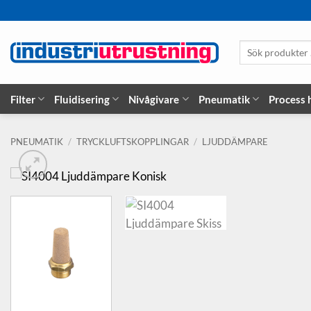
Skip
to
content
Sök
produkter
…
Filter
Fluidisering
Nivågivare
Pneumatik
Process
PNEUMATIK
/
TRYCKLUFTSKOPPLINGAR
/
LJUDDÄMPARE