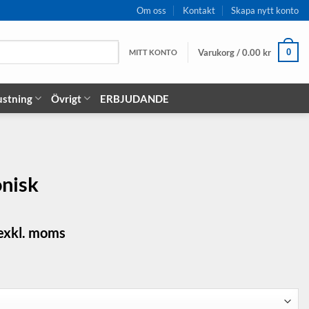
Om oss
Kontakt
Skapa nytt konto
Varukorg /
0.00
kr
0
MITT KONTO
ustning
Övrigt
ERBJUDANDE
nisk
risintervall:
exkl. moms
6.00 kr
ill
92.00 kr