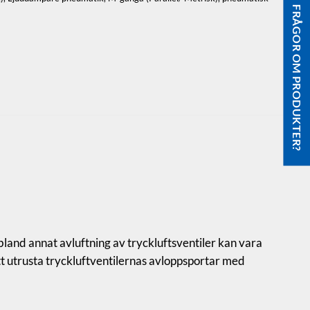
FRÅGOR OM PRODUKTER?
g.
 bland annat avluftning av tryckluftsventiler kan vara
att utrusta tryckluftventilernas avloppsportar med