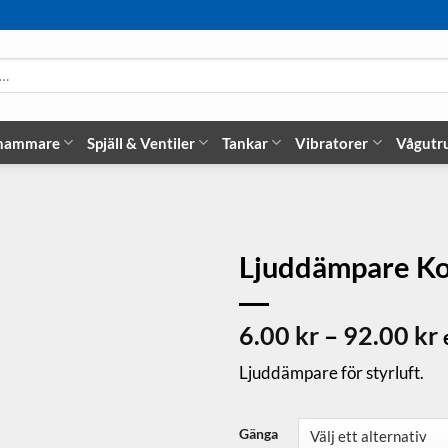
 hammare
Spjäll & Ventiler
Tankar
Vibratorer
Vågutr
Ljuddämpare Ko
P
6.00
kr
–
92.00
kr
Ljuddämpare för styrluft.
t
Gänga