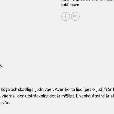
ljuddämpare
nge din e-postadress för att få rabatter & nyheter direkt i din inkor
Jag godkänner integritetspolicyn & villkoren. (
Länk
)
ö.
 höga och skadliga ljudnivåer. Även korta ljud (peak-ljud) från
nivåerna i den utsträckning det är möjligt. En enkel åtgärd är 
nivån.