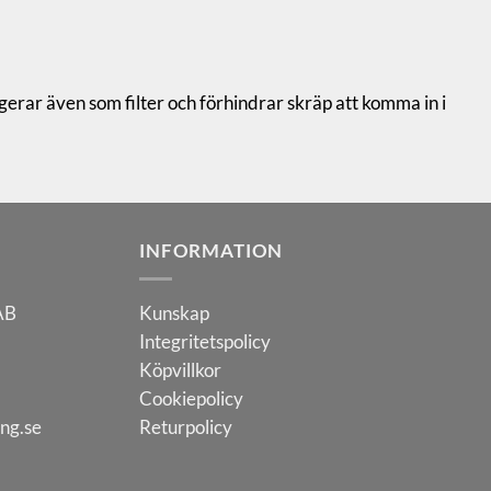
erar även som filter och förhindrar skräp att komma in i
INFORMATION
 AB
Kunskap
Integritetspolicy
Köpvillkor
Cookiepolicy
ing.se
Returpolicy