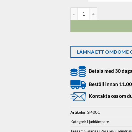
Ljuddämpare Konisk mängd
LÄMNA ETT OMDÖME O
Betala med 30 daga
Beställ innan 11.00
Kontakta oss om du
Artikelnr:
SI400C
SPARA 5 % PÅ DIN NÄSTA
Kategori:
Ljuddämpare
BESTÄLLNING
Taggar:
G-gänga (Parallel/ Cylindrisk