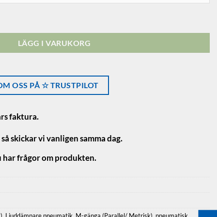
LÄGG I VARUKORG
M OSS PÅ ☆ TRUSTPILOT
rs faktura.
×
 så skickar vi vanligen samma dag.
 har frågor om produkten.
)
,
Ljuddämpare pneumatik
,
M-gänga (Parallel/ Metrisk)
,
pneumatisk