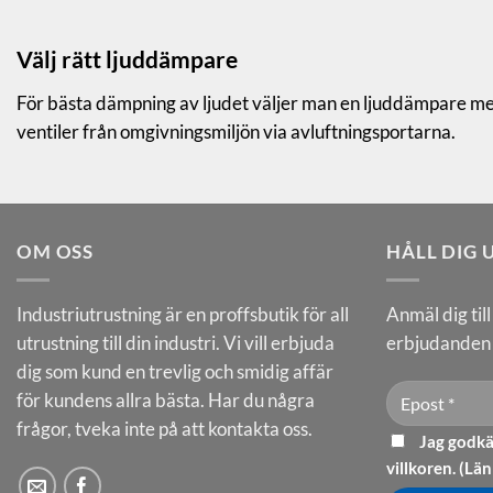
Välj rätt ljuddämpare
För bästa dämpning av ljudet väljer man en ljuddämpare med 
ventiler från omgivningsmiljön via avluftningsportarna.
OM OSS
HÅLL DIG
Industriutrustning är en proffsbutik för all
Anmäl dig til
utrustning till din industri. Vi vill erbjuda
erbjudanden 
dig som kund en trevlig och smidig affär
för kundens allra bästa. Har du några
frågor, tveka inte på att kontakta oss.
Jag godkä
villkoren. (
Län