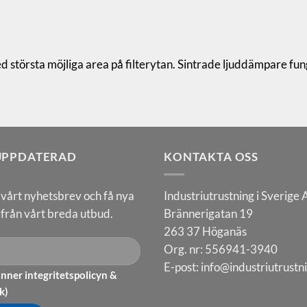
största möjliga area på filterytan. Sintrade ljuddämpare fung
 UPPDATERAD
KONTAKTA OSS
l vårt nyhetsbrev och få nya
Industriutrustning i Sverige
från vårt breda utbud.
Brännerigatan 19
263 37 Höganäs
Org. nr: 556941-3940
E-post:
info@industriutrustn
nner integritetspolicyn &
k
)